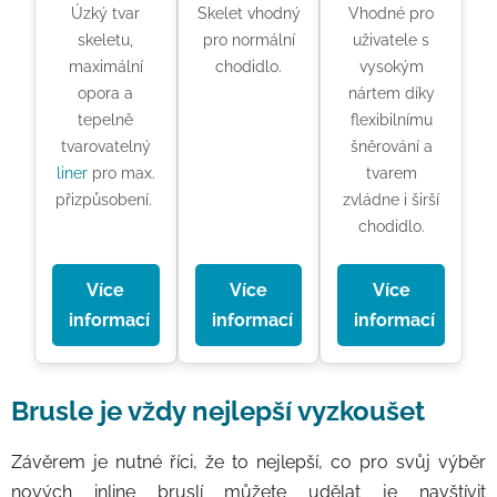
Úzký tvar
Skelet vhodný
Vhodné pro
skeletu,
pro normální
uživatele s
maximální
chodidlo.
vysokým
opora a
nártem díky
tepelně
flexibilnímu
tvarovatelný
šněrování a
liner
pro max.
tvarem
přizpůsobení.
zvládne i širší
chodidlo.
Více
Více
Více
informací
informací
informací
Brusle je vždy nejlepší vyzkoušet
Závěrem je nutné říci, že to nejlepší, co pro svůj výběr
nových inline bruslí můžete udělat je navštívit