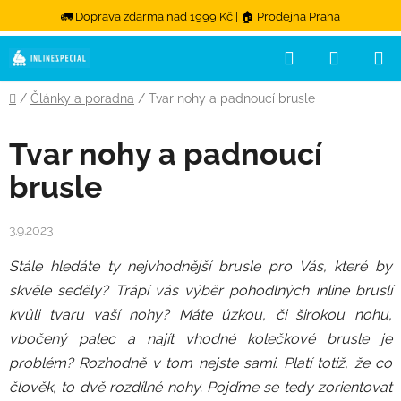
🚛 Doprava zdarma nad 1999 Kč | 🏠 Prodejna Praha
Přejít na obsah
Hledat
NÁKUPN
Domů
/
Články a poradna
/
Tvar nohy a padnoucí brusle
Tvar nohy a padnoucí
brusle
3.9.2023
Stále hledáte ty nejvhodnější brusle pro Vás, které by
skvěle seděly?
Trápí vás výběr pohodlných inline bruslí
kvůli tvaru vaší nohy?
Máte úzkou, či širokou nohu,
vbočený palec a najít vhodné kolečkové brusle je
problém? Rozhodně v tom nejste sami. Platí totiž, že co
člověk, to dvě rozdílné nohy. Pojďme se tedy zorientovat