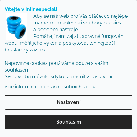
Výška klenby:
normální a vysoká
Vítejte v Inlinespecial!
Aby se náš web pro Vás otáčel co nejlépe
máme krom koleček i soubory cookies
Standardní a normální chodidla s minimální šancí na
a podobné nástroje.
otlaky; Širší chodidla u konkrétních modelů
Pomáhají nám zajistit správné fungování
webu, měřit jeho výkon a poskytovat ten nejlepší
Stavba brusle
bruslařský zážitek.
Délka:
Viz tabulka velikostí
Nepovinné cookies používáme pouze s vaším
souhlasem.
Šířka:
Širší špička, přední část a pata ve srovnání s
Svou volbu můžete kdykoliv změnit v nastavení.
Ultimate
více informací - ochrana osobních údajů
Výkonnostní střih pro závodní, hokejové a špičkové fitness
Nastavení
boty
Souhlasím
Úzká až střední přední část