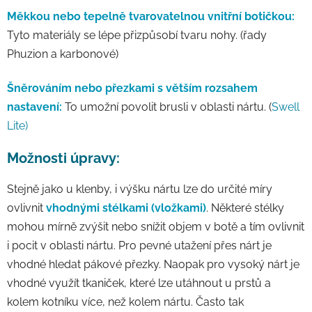
Měkkou nebo tepelně tvarovatelnou vnitřní botičkou:
Tyto materiály se lépe přizpůsobí tvaru nohy. (řady
Phuzion a karbonové)
Šněrováním nebo přezkami s větším rozsahem
nastavení:
To umožní povolit brusli v oblasti nártu. (
Swell
Lite)
Možnosti úpravy:
Stejně jako u klenby, i výšku nártu lze do určité míry
ovlivnit
vhodnými stélkami (vložkami)
. Některé stélky
mohou mírně zvýšit nebo snížit objem v botě a tím ovlivnit
i pocit v oblasti nártu. Pro pevné utažení přes nárt je
vhodné hledat pákové přezky. Naopak pro vysoký nárt je
vhodné využít tkaniček, které lze utáhnout u prstů a
kolem kotníku více, než kolem nártu. Často tak