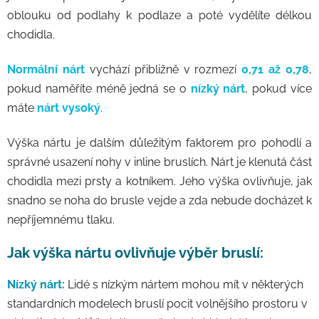
oblouku od podlahy k podlaze a poté vydělíte délkou
chodidla.
Normální nárt
vychází přibližně v rozmezí
0,71 až 0,78
,
pokud naměříte méně jedná se o
nízký nárt
, pokud více
máte
nárt vysoký
.
Výška nártu je dalším důležitým faktorem pro pohodlí a
správné usazení nohy v inline bruslích. Nárt je klenutá část
chodidla mezi prsty a kotníkem. Jeho výška ovlivňuje, jak
snadno se noha do brusle vejde a zda nebude docházet k
nepříjemnému tlaku.
Jak výška nártu ovlivňuje výběr bruslí:
Nízký nárt:
Lidé s nízkým nártem mohou mít v některých
standardních modelech bruslí pocit volnějšího prostoru v