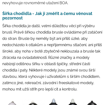
nevyhovuje rovnoměrné utažení BOA.
Šířka chodidla - Jak ji změřit a čemu věnovat
pozornost
Šířka chodidla je další, velmi důležitou věcí při výběru
bruslí. Právě šířkou chodidla brusle ovládáme při zatáčení
do stran.
Brusle by neměly být ani příliš úzké, aby
nedocházelo k otlakům a nepříjemnému stlačení, ani příliš
široké, aby noha v botě zbytečně neklouzala a brusle tak
ztrácela na ovladatelnosti. Různé značky a modely
nabízejí odlišnou šířku v oblasti špičky, střední části
chodidla i paty.
Některé modely jsou známé svou širší
stavbou, která vyhovuje i uživatelům s širším chodidlem,
zatímco jiné, rekreační, závodní i freeskatové modely,
mohou mít užší střih pro lepší cit a kontrolu.