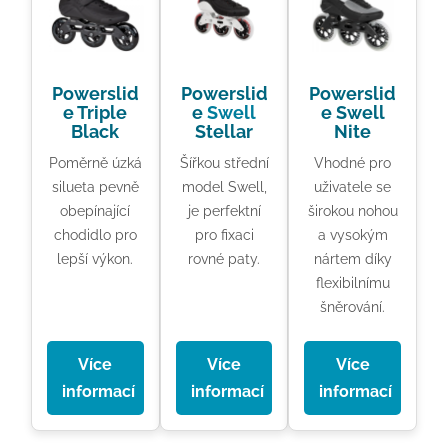
Powerslid
Powerslid
Powerslid
e Triple
e
Swell
e Swell
Black
Stellar
Nite
Poměrně úzká
Šířkou střední
Vhodné pro
silueta pevně
model Swell,
uživatele se
obepínající
je perfektní
širokou nohou
chodidlo pro
pro fixaci
a vysokým
lepší výkon.
rovné paty.
nártem díky
flexibilnímu
šněrování.
Více
Více
Více
informací
informací
informací