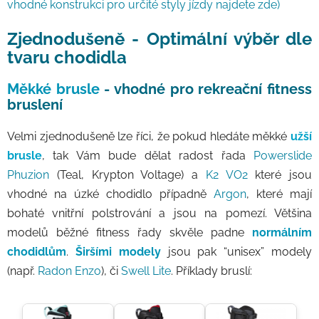
vhodné konstrukci pro určité styly jízdy najdete zde)
Zjednodušeně - Optimální výběr dle
tvaru chodidla
Měkké brusle
- vhodné pro rekreační fitness
bruslení
Velmi zjednodušeně lze říci, že pokud hledáte měkké
užší
brusle
, tak Vám bude dělat radost řada
Powerslide
Phuzion
(Teal, Krypton Voltage) a
K2 VO2
které jsou
vhodné na úzké chodidlo případně
Argon
, které mají
bohaté vnitřní polstrování a jsou na pomezí. Většina
modelů běžné fitness řady skvěle padne
normálním
chodidlům
.
Širšími modely
jsou pak “unisex” modely
(např.
Radon Enzo
), či
Swell Lite
. Příklady bruslí: