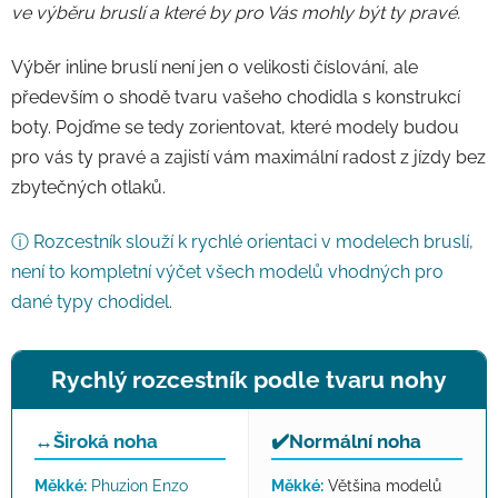
ve výběru bruslí a které by pro Vás mohly být ty pravé.
Výběr inline bruslí není jen o velikosti číslování, ale
především o shodě tvaru vašeho chodidla s konstrukcí
boty. Pojďme se tedy zorientovat, které modely budou
pro vás ty pravé a zajistí vám maximální radost z jízdy bez
zbytečných otlaků.
ⓘ Rozcestník slouží k rychlé orientaci v modelech bruslí,
není to kompletní výčet všech modelů vhodných pro
dané typy chodidel.
Rychlý rozcestník podle tvaru nohy
↔️
Široká noha
✔️
Normální noha
Měkké:
Phuzion Enzo
Měkké:
Většina modelů