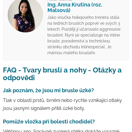
Ing. Anna Krutina (roz.
Malsová)
Jako vnučka hokejového trenéra stála
na ledních bruslích poprvé ve svých 3
letech. Později jí učarovalo aggressive
bruslení. Nyní se specializuje na inline
brusle, poradenství a technickou
stránku obchodu Inlinespecial. Je
mámou malého bruslaře.
FAQ - Tvary bruslí a nohy - Otázky a
odpovědi
Jak poznám, že jsou mi brusle úzké?
Tlak v oblasti prstů, brnění nebo rychle vznikající otlaky
jsou jasným signálem příliš úzké boty.
Pomůže vložka při bolesti chodidel?
Většinou ano. Správně zvolená stélka dokáže výrazně