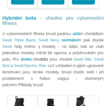
Hybridní bota
- vhodné pro výkonnostní
fitness
U výkonnostních fitness bruslí padnou
užší
m chodidlům
Swell Triple Black
,
Swell Navy
normální
m pak zbytek
Swell
řady (mimo 3 modely - viz dále), kde se však
jednotlivé modely mírně liší oporou a polstrováním pro
patu. Pro
široká
chodidla
jsou vhodné
Swell Nite
,
Swell
Bolt
a
Swell Electric Pink
, což vzhledem k jejich upravené
konstrukci jsou široké modely bruslí (často sedí i při
problémech s hallux valgus - vbočeným
palcem). Příklady bruslí: