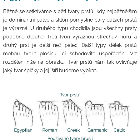
Běžně se setkáváme s pěti tvary prstů, kdy nejběžnějším
je dominantní palec a sklon pomyslné čáry dalších prstů
je výrazná. U druhého typu chodidla jsou všechny prsty
podobně dlouhé. Třetí tvoří výraznou střechu/ horu a
druhý prst je delší než palec. Další typy délek prstů
mohou tvořit plošinu, či schodovité uspořádání. Viz
rozdělení níže na obrázku. Tvar prstů nám tak ovlivňuje
jaký tvar špičky a její šíři budeme vybírat.