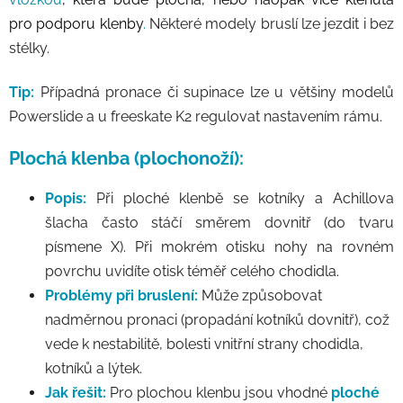
pro podporu klenby
.
Některé modely bruslí lze jezdit i bez
stélky.
Tip:
Případná pronace či supinace lze u většiny modelů
Powerslide a u freeskate K2 regulovat nastavením rámu.
Plochá klenba (plochonoží):
Popis:
Při ploché klenbě se kotníky a Achillova
šlacha často stáčí směrem dovnitř (do tvaru
písmene X). Při mokrém otisku nohy na rovném
povrchu uvidíte otisk téměř celého chodidla.
Problémy při bruslení:
Může způsobovat
nadměrnou pronaci (propadání kotníků dovnitř), což
vede k nestabilitě, bolesti vnitřní strany chodidla,
kotníků a lýtek.
Jak řešit:
Pro plochou klenbu jsou vhodné
ploché