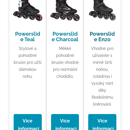
Powerslid
Powerslid
Powerslid
e Teal
e Charcoal
e Enzo
Stylové a
Měkké
Vhodné pro
pohodlné
pohodlné
uživatele s
brusle pro užší
brusle vhodné
mírně širší
dámskou
pro normální
nohou,
nohu.
chodidlo.
zvládnou i
vysoký nárt
díky
flexibilnímu
šněrování.
Více
Více
Více
informací
informací
informací