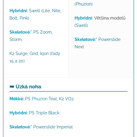
(Phuzion)
Hybridní:
Swell (Lite, Nite,
Bolt, Pink)
Hybridní:
Většina modelů
(Swell)
Skeletové:*
PS Zoom
,
Storm
,
Skeletové:*
Powerslide
Next
K2 Surge, Grid
,
Iqon (řady
15 a 20
)
➡️ Úzká noha
Měkké:
PS
Phuzion
Teal, K2 VO2
Hybridní:
PS Triple Black
Skeletové:*
Powerslide Imperial