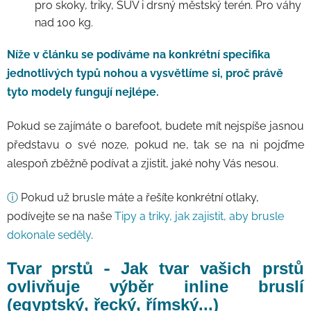
pro skoky, triky, SUV i drsný městský terén. Pro váhy
nad 100 kg.
Níže v článku se podíváme na konkrétní specifika
jednotlivých typů nohou a vysvětlíme si, proč právě
tyto modely fungují nejlépe.
Pokud se zajímáte o barefoot, budete mít nejspíše jasnou
představu o své noze, pokud ne, tak se na ni pojďme
alespoň zběžně podívat a zjistit, jaké nohy Vás nesou.
ⓘ
Pokud už brusle máte a řešíte konkrétní otlaky,
podívejte se na naše
Tipy a triky, jak zajistit, aby brusle
dokonale seděly
.
Tvar prstů -
Jak tvar vašich prstů
ovlivňuje výběr inline bruslí
(egyptský, řecký, římský...)