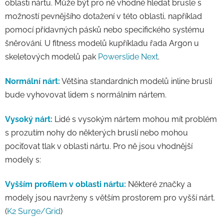
oblasti nártu. Může být pro ně vhodné hledat brusle s
možností pevnějšího dotažení v této oblasti, například
pomocí přídavných pásků nebo specifického systému
šněrování. U fitness modelů kupříkladu řada Argon u
skeletových modelů pak
Powerslide Next
.
Normální nárt:
Většina standardních modelů inline bruslí
bude vyhovovat lidem s normálním nártem.
Vysoký nárt:
Lidé s vysokým nártem mohou mít problém
s prozutím nohy do některých bruslí nebo mohou
pociťovat tlak v oblasti nártu. Pro ně jsou vhodnější
modely s:
Vyšším profilem v oblasti nártu:
Některé značky a
modely jsou navrženy s větším prostorem pro vyšší nárt.
(
K2 Surge/Grid
)