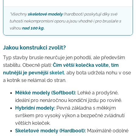
*Všechny
skeletové modely
(hardboot) poskytují díky své
tuhosti nekompromisní oporu a jsou vhodné i pro bruslaře s
váhou
nad 100 kg.
Jakou konstrukci zvolit?
Typ stavby brusle neurčuje jen pohodlí, ale především
stabilitu. Obecně platí:
Čím větší kolečka volíte, tím
nutnější je pevnější
skelet
, aby bota udržela nohu v ose
a kotník se nelámal do stran.
Měkké modely (Softboot):
Lehké a prodyšné,
ideální pro nenáročnou kondiční jízdu po rovině.
Hybridní modely:
Pevná základna s měkkým
svrškem pro vysoký výkon a bezpečné zvládnutí
větších koleček.
Skeletové modely (Hardboot):
Maximálně odolné