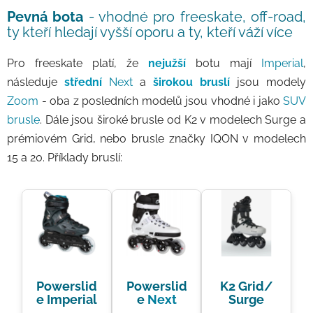
Pevná bota
- vhodné pro freeskate, off-road,
ty kteří hledají vyšší oporu a ty, kteří váží více
Pro freeskate platí, že
nejužší
botu mají
Imperial
,
následuje
střední
Next
a
širokou bruslí
jsou modely
Zoom
- oba z posledních modelů jsou vhodné i jako
SUV
brusle
. Dále jsou široké brusle od K2 v modelech Surge a
prémiovém Grid, nebo brusle značky IQON v modelech
15 a 20. Příklady bruslí:
Powerslid
Powerslid
K2 Grid/
e Imperial
e
Next
Surge