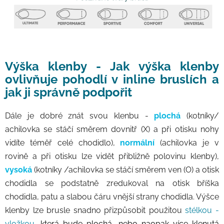
Výška klenby -
Jak výška klenby
ovlivňuje pohodlí v inline bruslích a
jak ji správně podpořit
Dále je dobré znát svou klenbu -
plochá
(kotníky/
achilovka se stáčí směrem dovnitř (X) a při otisku nohy
vidíte téměř celé chodidlo),
normální
(achilovka je v
rovině a při otisku lze vidět přibližně polovinu klenby),
vysoká
(kotníky /achilovka se stáčí směrem ven (O) a otisk
chodidla se podstatně zredukoval na otisk bříška
chodidla, patu a slabou čáru vnější strany chodidla. Výšce
klenby lze brusle snadno přizpůsobit použitou
stélkou -
vložkou
, která bude plochá, nebo naopak více klenutá