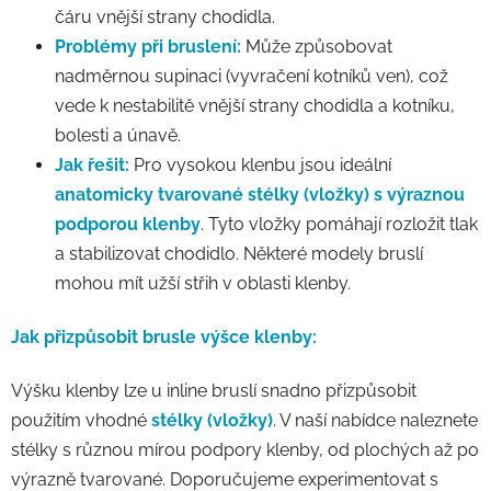
čáru vnější strany chodidla.
Problémy při bruslení:
Může způsobovat
nadměrnou supinaci (vyvračení kotníků ven), což
vede k nestabilitě vnější strany chodidla a kotníku,
bolesti a únavě.
Jak řešit:
Pro vysokou klenbu jsou ideální
anatomicky tvarované stélky (vložky) s výraznou
podporou klenby
. Tyto vložky pomáhají rozložit tlak
a stabilizovat chodidlo. Některé modely bruslí
mohou mít užší střih v oblasti klenby.
Jak přizpůsobit brusle výšce klenby:
Výšku klenby lze u inline bruslí snadno přizpůsobit
použitím vhodné
stélky (vložky)
. V naší nabídce naleznete
stélky s různou mírou podpory klenby, od plochých až po
výrazně tvarované. Doporučujeme experimentovat s