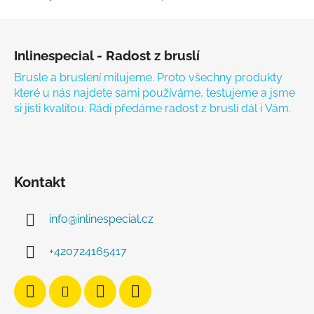
Zápatí
Inlinespecial - Radost z bruslí
Brusle a bruslení milujeme. Proto všechny produkty
které u nás najdete sami používáme, testujeme a jsme
si jisti kvalitou. Rádi předáme radost z bruslí dál i Vám.
Kontakt
info
@
inlinespecial.cz
+420724165417