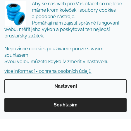
Aby se náš web pro Vás otáčel co nejlépe
o nových produktech na našem e-shopu.
máme krom koleček i soubory cookies
Přidejte se k nám a my Vám budeme zasílat ty nejlepší
a podobné nástroje.
novinky a tipy.
Pomáhají nám zajistit správné fungování
webu, měřit jeho výkon a poskytovat ten nejlepší
E-mail
bruslařský zážitek.
Vložením e-mailu souhlasíte s
podmínkami
Nepovinné cookies používáme pouze s vaším
ochrany osobních údajů
souhlasem.
Svou volbu můžete kdykoliv změnit v nastavení.
PŘIHLÁSIT SE
více informací - ochrana osobních údajů
Nastavení
Vytvořil Shoptet
Souhlasím
Copyright 2026
Inlinespecial
. Všechna práva
vyhrazena.
Upravit nastavení cookies