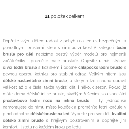
11
položek celkem
Ovládací prvky výpisu
Dopřejte svým dětem radost z pohybu na ledu s bezpečnými a
pohodlnými bruslemi, které s nimi udrží krok! V kategorii
lední
brusle pro děti
nabízíme pestrý výběr modelů pro nejmenší
začátečníky i pokročilé malé bruslaře. Objevíte u nás stylové
dívčí lední brusle
s kožíškem i odolné
chlapecké lední brusle
s
pevnou oporou kotníku pro stabilní odraz. Velkým hitem jsou
dětské nastavitelné zimní brusle
, u kterých lze snadno upravit
velikost až o 4 čísla, takže vydrží dětí i několik sezón. Pokud již
máte doma dětské inline brusle, skvělým řešením jsou speciální
přestavbové lední nože na inline brusle
– ty jednoduše
namontujete do rámu místo koleček a proměníte letní korčule v
plnohodnotné
dětské brusle na led
. Vyberte pro své děti
kvalitní
dětské zimní brusle
s hřejivým polstrováním a dopřejte jim
komfort i jistotu na každém kroku po ledu.