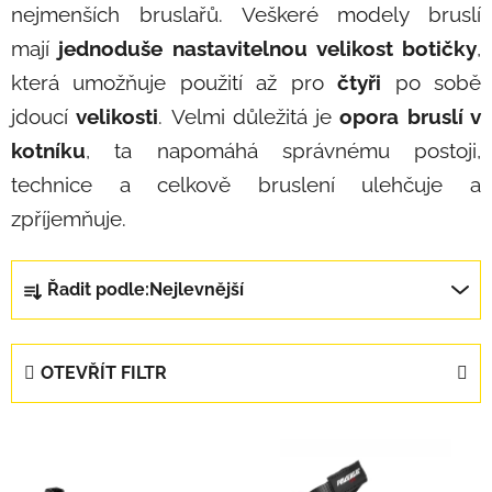
nejmenších bruslařů. Veškeré modely bruslí
mají
jednoduše nastavitelnou velikost botičky
,
která umožňuje použití až pro
čtyři
po sobě
jdoucí
velikosti
. Velmi důležitá je
opora bruslí v
kotníku
, ta napomáhá správnému postoji,
technice a celkově bruslení ulehčuje a
zpříjemňuje.
Řazení produktů
Řadit podle:
Nejlevnější
OTEVŘÍT FILTR
Výpis produktů