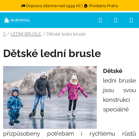
🚛 Doprava zdarma nad 1999 Kč | 🏠 Prodejna Praha
Hledat
NÁKUPN
Přejít na obsah
Domů
/
LEDNÍ BRUSLE
/
Dětské lední brusle
Dětské lední brusle
Dětské
lední brusle
jsou svou
konstrukcí
speciálně
přizpůsobeny potřebám i rychlému růstů