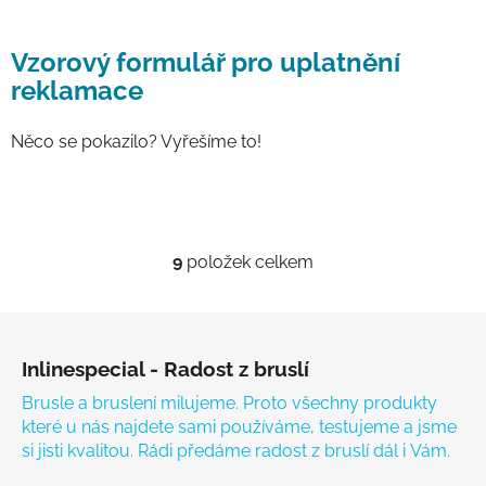
Vzorový formulář pro uplatnění
reklamace
Něco se pokazilo? Vyřešíme to!
9
položek celkem
Ovládací prvky výpisu
Zápatí
Inlinespecial - Radost z bruslí
Brusle a bruslení milujeme. Proto všechny produkty
které u nás najdete sami používáme, testujeme a jsme
si jisti kvalitou. Rádi předáme radost z bruslí dál i Vám.