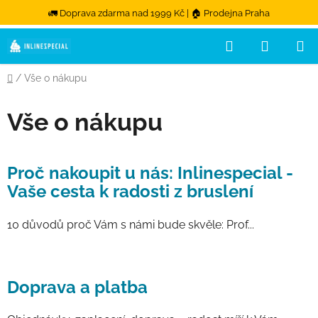
🚛 Doprava zdarma nad 1999 Kč | 🏠 Prodejna Praha
Hledat
NÁKUPN
Přejít na obsah
Domů
/
Vše o nákupu
Vše o nákupu
Výpis článků
Proč nakoupit u nás: Inlinespecial -
Vaše cesta k radosti z bruslení
10 důvodů proč Vám s námi bude skvěle: Prof...
Doprava a platba