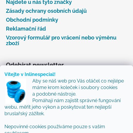
Najdete u nás tyto značky
Zásady ochrany osobních údajů
Obchodní podmínky
Reklamační řád
Vzorový formulář pro vrácení nebo výměnu
zboží
Odebírat newsletter
Vítejte v Inlinespecial!
Vložte svůj e-mail a my vám budeme zasílat informace
Aby se náš web pro Vás otáčel co nejlépe
o nových produktech na našem e-shopu.
máme krom koleček i soubory cookies
Přidejte se k nám a my Vám budeme zasílat ty nejlepší
a podobné nástroje.
novinky a tipy.
Pomáhají nám zajistit správné fungování
webu, měřit jeho výkon a poskytovat ten nejlepší
E-mail
bruslařský zážitek.
Nepovinné cookies používáme pouze s vaším
Vložením e-mailu souhlasíte s
podmínkami