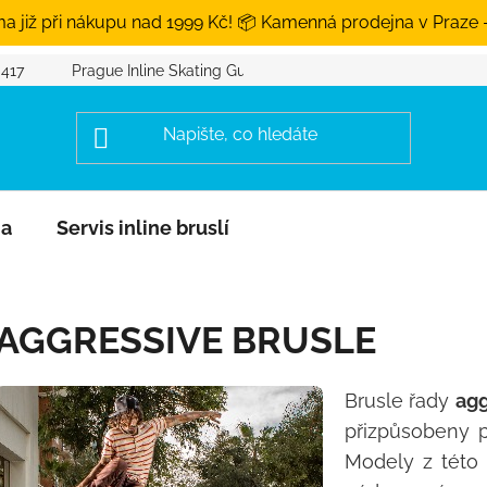
a již při nákupu nad 1999 Kč! 📦 Kamenná prodejna v Praze 
 417
Prague Inline Skating Guide
na
Servis inline bruslí
AGGRESSIVE BRUSLE
Brusle řady
agg
přizpůsobeny 
Modely z této 