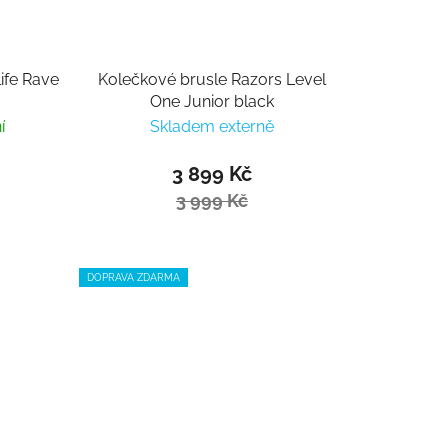
ife Rave
Kolečkové brusle Razors Level
One Junior black
í
Skladem externě
3 899 Kč
3 999 Kč
DOPRAVA ZDARMA