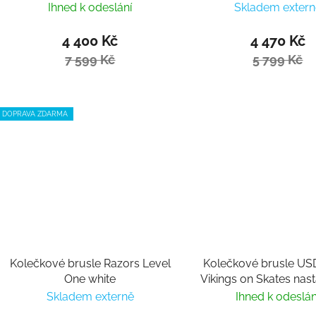
Ihned k odeslání
Skladem extern
4 400 Kč
4 470 Kč
7 599 Kč
5 799 Kč
DOPRAVA ZDARMA
Kolečkové brusle Razors Level
Kolečkové brusle USD
One white
Vikings on Skates nast
Skladem externě
Ihned k odeslán