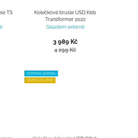
pse TS
Kolečkové brusle USD Kids
Transformer 2022
ě
Skladem externě
3 989 Kč
4 299 Kč
DOPRAVA ZDARMA
DOPORUČUJEME