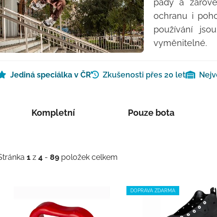
pády a zárove
ochranu i poh
používání jso
vyměnitelné.
Jediná speciálka v ČR
Zkušenosti přes 20 let
Nejv
Kompletní
Pouze bota
Stránka
1
z
4
-
89
položek celkem
Výpis produktů
DOPRAVA ZDARMA