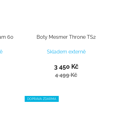
eam 60
Boty Mesmer Throne TS2
ě
Skladem externě
3 450 Kč
4 499 Kč
DOPRAVA ZDARMA