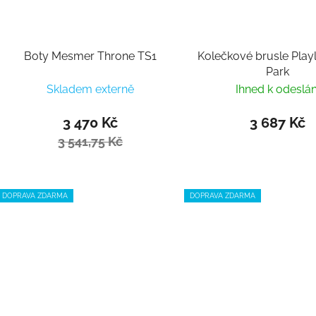
Boty Mesmer Throne TS1
Kolečkové brusle Playl
Park
Skladem externě
Ihned k odeslán
3 470 Kč
3 687 Kč
3 541,75 Kč
DOPRAVA ZDARMA
DOPRAVA ZDARMA