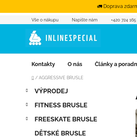
🚛 Doprava zdarm
Přejít na obsah
Vše o nákupu
Napište nám
+420 724 165
Kontakty
O nás
Články a porad
Domů
/
AGGRESSIVE BRUSLE
Postranní panel
Kategorie
Přeskočit kategorie
VÝPRODEJ
FITNESS BRUSLE
FREESKATE BRUSLE
DĚTSKÉ BRUSLE