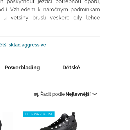
ň poskytnout jezdci potřebnou oporu,
odlí. Vzhledem k náročným podmínkám
u u většiny bruslí veškeré díly lehce
ětší sklad aggressive
Powerblading
Dětské
Řazení produktů
Řadit podle:
Nejlevnější
DOPRAVA ZDARMA