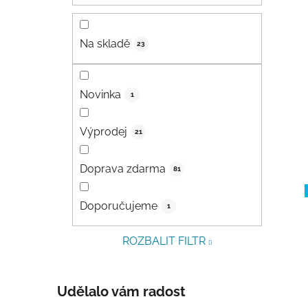
Na skladě
23
Novinka
1
Výprodej
21
Doprava zdarma
81
Doporučujeme
1
ROZBALIT FILTR
Udělalo vám radost