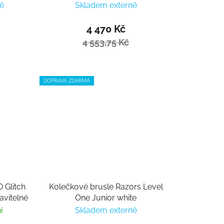
ě
Skladem externě
4 470 Kč
4 553,75 Kč
DOPRAVA ZDARMA
 Glitch
Kolečkové brusle Razors Level
avitelné
One Junior white
í
Skladem externě