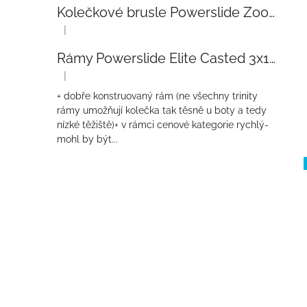
Kolečkové brusle Powerslide Zoom Baby Blue 80
|
Hodnocení produktu je 5 z 5 hvězdiček.
Rámy Powerslide Elite Casted 3x110 Trinity 270mm
|
Hodnocení produktu je 4 z 5 hvězdiček.
+ dobře konstruovaný rám (ne všechny trinity
rámy umožňují kolečka tak těsně u boty a tedy
nízké těžiště)+ v rámci cenové kategorie rychlý-
mohl by být...