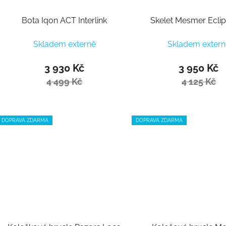
Bota Iqon ACT Interlink
Skelet Mesmer Ecli
Skladem externě
Skladem extern
3 930 Kč
3 950 Kč
4 499 Kč
4 125 Kč
DOPRAVA ZDARMA
DOPRAVA ZDARMA