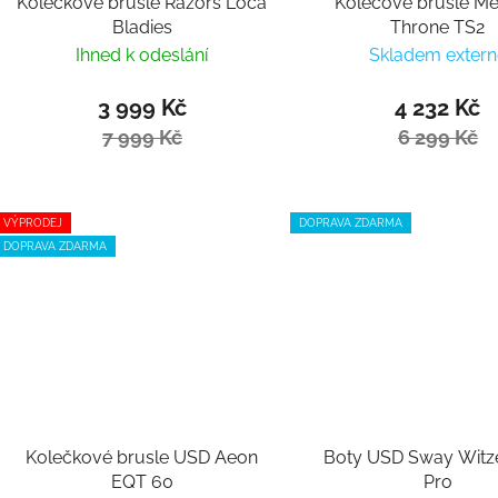
Kolečkové brusle Razors Loca
Kolečové brusle M
Bladies
Throne TS2
Ihned k odeslání
Skladem extern
3 999 Kč
4 232 Kč
7 999 Kč
6 299 Kč
VÝPRODEJ
DOPRAVA ZDARMA
DOPRAVA ZDARMA
Kolečkové brusle USD Aeon
Boty USD Sway Wit
EQT 60
Pro