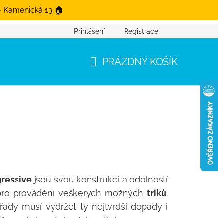
- Kamenická 13 🏠
Přihlášení
Registrace
PRÁZDNÝ KOŠÍK
NÁKUPNÍ KOŠÍK
ressive
jsou svou konstrukcí a odolností
pro provádění veškerých možných
triků
.
řady musí vydržet ty nejtvrdší dopady i