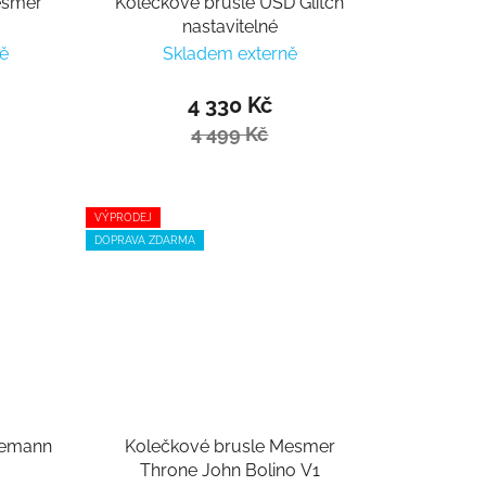
esmer
Kolečkové brusle USD Glitch
nastavitelné
ě
Skladem externě
4 330 Kč
4 499 Kč
VÝPRODEJ
DOPRAVA ZDARMA
zemann
Kolečkové brusle Mesmer
Throne John Bolino V1