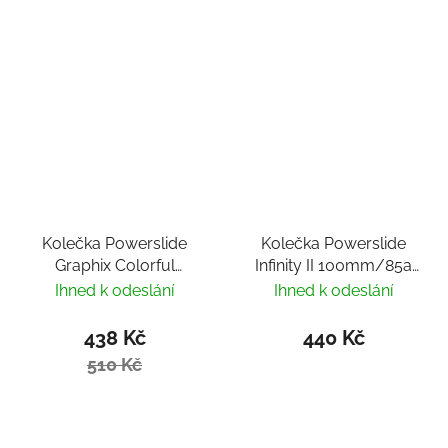
Kolečka Powerslide
Kolečka Powerslide
Graphix Colorful
Infinity II 100mm/85a
125mm/85a (1ks)
(2ks)
Ihned k odeslání
Ihned k odeslání
438 Kč
440 Kč
510 Kč