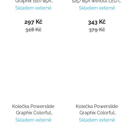
Graphix 110/85A
125/85A without LED (1
without LED (1 ks)
ks)
Skladem externě
Skladem externě
297 Kč
343 Kč
328 Kč
379 Kč
Kolečka Powerslide
Kolečka Powerslide
Graphix Colorful
Graphix Colorful
100mm/85a (1ks)
110mm/85a (1ks)
Skladem externě
Skladem externě