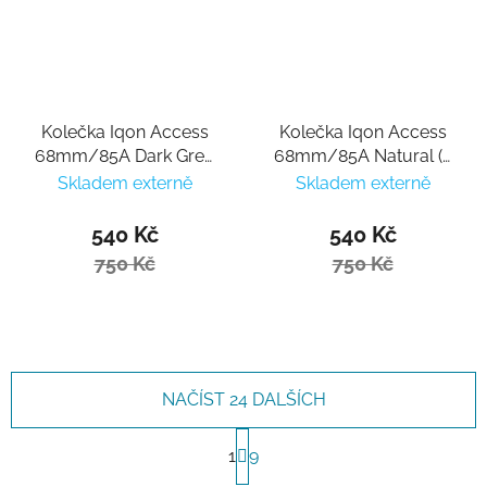
Kolečka Iqon Access
Kolečka Iqon Access
68mm/85A Dark Grey
68mm/85A Natural (4
(4 ks)
ks)
Skladem externě
Skladem externě
540 Kč
540 Kč
750 Kč
750 Kč
NAČÍST 24 DALŠÍCH
Stránkování
1
9
Ovládací prvky výpisu