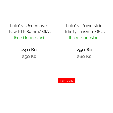
Kolečka Undercover
Kolečka Powerslide
Raw RTR 80mm/86A
Infinity II 110mm/85a
(1ks) s ložisky WCD
(1ks)
Ihned k odeslání
Ihned k odeslání
ABEC 9
240 Kč
250 Kč
250 Kč
260 Kč
VÝPRODEJ