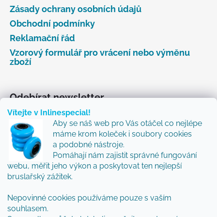
Zásady ochrany osobních údajů
Obchodní podmínky
Reklamační řád
Vzorový formulář pro vrácení nebo výměnu
zboží
Odebírat newsletter
Vítejte v Inlinespecial!
Vložte svůj e-mail a my vám budeme zasílat informace
Aby se náš web pro Vás otáčel co nejlépe
o nových produktech na našem e-shopu.
máme krom koleček i soubory cookies
Přidejte se k nám a my Vám budeme zasílat ty nejlepší
a podobné nástroje.
novinky a tipy.
Pomáhají nám zajistit správné fungování
webu, měřit jeho výkon a poskytovat ten nejlepší
E-mail
bruslařský zážitek.
Nepovinné cookies používáme pouze s vaším
Vložením e-mailu souhlasíte s
podmínkami
souhlasem.
ochrany osobních údajů