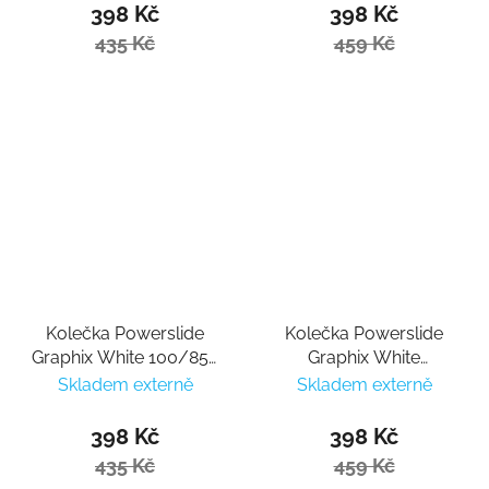
398 Kč
398 Kč
435 Kč
459 Kč
Kolečka Powerslide
Kolečka Powerslide
Graphix White 100/85a
Graphix White
(1ks)
110mm/85a (1ks)
Skladem externě
Skladem externě
398 Kč
398 Kč
435 Kč
459 Kč