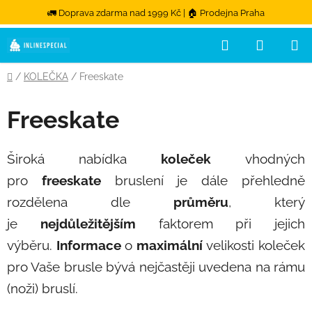
🚛 Doprava zdarma nad 1999 Kč | 🏠 Prodejna Praha
Hledat
NÁKUPN
Přejít na obsah
Domů
/
KOLEČKA
/
Freeskate
Freeskate
Široká nabídka
koleček
vhodných
pro
freeskate
bruslení je dále přehledně
rozdělena dle
průměru
, který
je
nejdůležitějším
faktorem při jejich
výběru.
Informace
o
maximální
velikosti koleček
pro Vaše brusle bývá nejčastěji uvedena na rámu
(noži) bruslí.