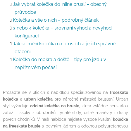
Jak vybrat kolečka do inline bruslí – obecný
průvodce
Kolečka a vše o nich – podrobný článek
3 nebo 4 kolečka – srovnání výhod a nevýhod
konfigurací
Jak se mění kolečka na bruslích a jejich správné
otáčení
Kolečka do mokra a deště – tipy pro jízdu v
nepříznivém počasí
Prosaďte se v ulicích s nabídkou specializovanou na
freeskate
kolečka
a
urban kolečka
pro náročné městské bruslení. Urban
styl vyžaduje
odolná kolečka na brusle
, která zvládne neustálou
zátěž – skoky z obrubníků, rychlé slidy, ostré manévry i drsný
povrch chodníků. V naší nabídce najdete vysoce kvalitní
kolečka
na freeskate brusle
s pevným jádrem a odolnou polyuretanovou