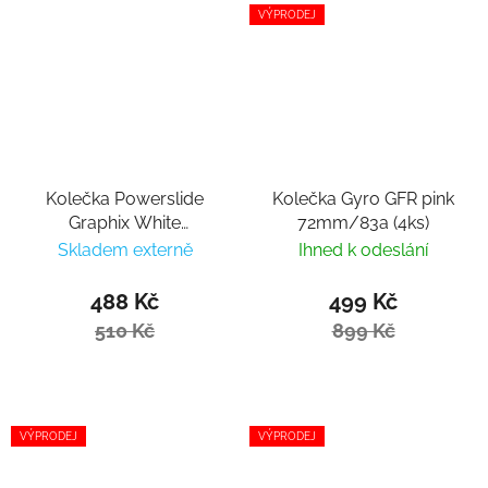
VÝPRODEJ
Kolečka Powerslide
Kolečka Gyro GFR pink
Graphix White
72mm/83a (4ks)
125mm/85a (1ks)
Skladem externě
Ihned k odeslání
488 Kč
499 Kč
510 Kč
899 Kč
VÝPRODEJ
VÝPRODEJ