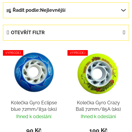
Řazení produktů
Řadit podle:
Nejlevnější
OTEVŘÍT FILTR
Výpis produktů
VÝPRODEJ
VÝPRODEJ
Kolečka Gyro Eclipse
Kolečka Gyro Crazy
blue 72mm/83a (1ks)
Ball 72mm/85A (1ks)
Ihned k odeslání
Ihned k odeslání
90 Kč
100 Kč