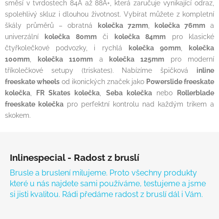
směsí v tvrdostech 84A až 88A+, která zaručuje vynikající odraz,
spolehlivý skluz i dlouhou životnost. Vybírat můžete z kompletní
škály průměrů – obratná
kolečka 72mm
,
kolečka 76mm
a
univerzální
kolečka 80mm
či
kolečka 84mm
pro klasické
čtyřkolečkové podvozky, i rychlá
kolečka 90mm
,
kolečka
100mm
,
kolečka 110mm
a
kolečka 125mm
pro moderní
tříkolečkové setupy (triskates). Nabízíme špičková
inline
freeskate wheels
od ikonických značek jako
Powerslide freeskate
kolečka
,
FR Skates kolečka
,
Seba kolečka
nebo
Rollerblade
freeskate kolečka
pro perfektní kontrolu nad každým trikem a
skokem.
Zápatí
Inlinespecial - Radost z bruslí
Brusle a bruslení milujeme. Proto všechny produkty
které u nás najdete sami používáme, testujeme a jsme
si jisti kvalitou. Rádi předáme radost z bruslí dál i Vám.