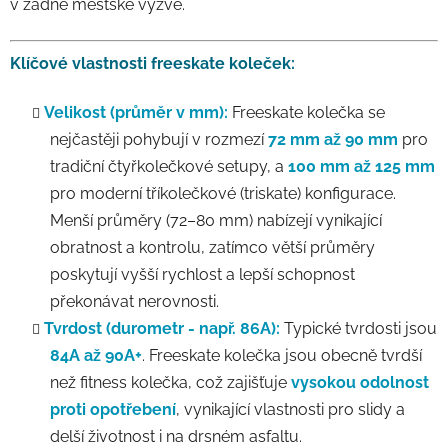
v žádné městské výzvě.
Klíčové vlastnosti freeskate koleček:
Velikost (průměr v mm):
Freeskate kolečka se
nejčastěji pohybují v rozmezí
72 mm až 90 mm
pro
tradiční čtyřkolečkové setupy, a
100 mm až 125 mm
pro moderní tříkolečkové (triskate) konfigurace.
Menší průměry (72–80 mm) nabízejí vynikající
obratnost a kontrolu, zatímco větší průměry
poskytují vyšší rychlost a lepší schopnost
překonávat nerovnosti.
Tvrdost (durometr - např. 86A):
Typické tvrdosti jsou
84A až 90A+
. Freeskate kolečka jsou obecně tvrdší
než fitness kolečka, což zajišťuje
vysokou odolnost
proti opotřebení
, vynikající vlastnosti pro slidy a
delší životnost i na drsném asfaltu.