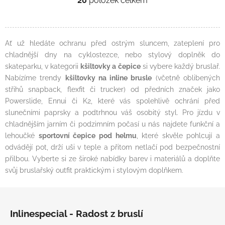
20
položek celkem
Ovládací prvky výpisu
Ať už hledáte ochranu před ostrým sluncem, zateplení pro
chladnější dny na cyklostezce, nebo stylový doplněk do
skateparku, v kategorii
kšiltovky a čepice
si vybere každý bruslař.
Nabízíme trendy
kšiltovky na inline brusle
(včetně oblibených
střihů snapback, flexfit či trucker) od předních značek jako
Powerslide, Ennui či K2, které vás spolehlivě ochrání před
slunečními paprsky a podtrhnou váš osobitý styl. Pro jízdu v
chladnějším jarním či podzimním počasí u nás najdete funkční a
lehoučké
sportovní čepice pod helmu
, které skvěle pohlcují a
odvádějí pot, drží uši v teple a přitom netlačí pod bezpečnostní
přilbou. Vyberte si ze široké nabídky barev i materiálů a doplňte
svůj bruslařský outfit praktickým i stylovým doplňkem.
Zápatí
Inlinespecial - Radost z bruslí