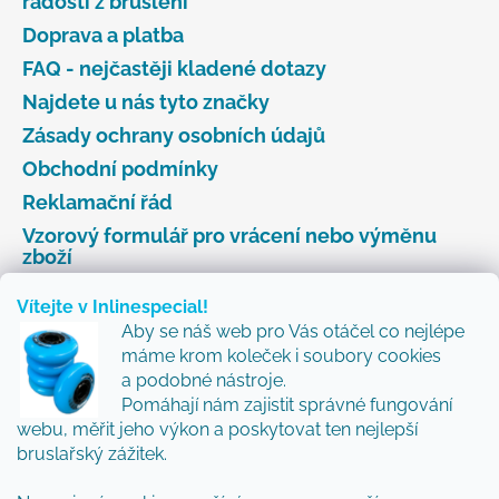
radosti z bruslení
Doprava a platba
FAQ - nejčastěji kladené dotazy
Najdete u nás tyto značky
Zásady ochrany osobních údajů
Obchodní podmínky
Reklamační řád
Vzorový formulář pro vrácení nebo výměnu
zboží
Vítejte v Inlinespecial!
Aby se náš web pro Vás otáčel co nejlépe
Odebírat newsletter
máme krom koleček i soubory cookies
a podobné nástroje.
Přidejte se k nám a my Vám budeme zasílat ty nejlepší
Pomáhají nám zajistit správné fungování
novinky a tipy.
webu, měřit jeho výkon a poskytovat ten nejlepší
bruslařský zážitek.