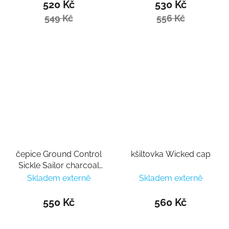
520 Kč
530 Kč
549 Kč
556 Kč
čepice Ground Control
kšiltovka Wicked cap
Sickle Sailor charcoal
grey
Skladem externě
Skladem externě
550 Kč
560 Kč