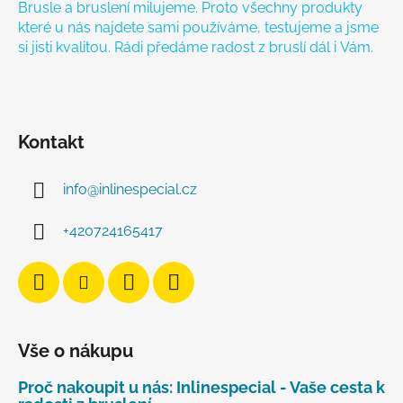
Brusle a bruslení milujeme. Proto všechny produkty
které u nás najdete sami používáme, testujeme a jsme
si jisti kvalitou. Rádi předáme radost z bruslí dál i Vám.
Kontakt
info
@
inlinespecial.cz
+420724165417
Vše o nákupu
Proč nakoupit u nás: Inlinespecial - Vaše cesta k