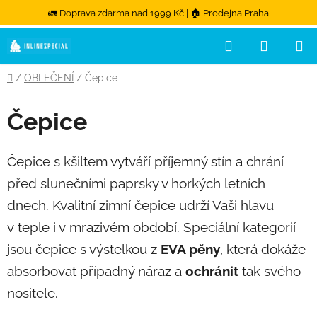
🚛 Doprava zdarma nad 1999 Kč | 🏠 Prodejna Praha
Hledat
NÁKUPN
Přejít na obsah
Domů
/
OBLEČENÍ
/
Čepice
Čepice
Čepice s kšiltem vytváří příjemný stín a chrání
před slunečními paprsky v horkých letních
dnech. Kvalitní zimní čepice udrží Vaši hlavu
v teple i v mrazivém období. Speciální kategorií
jsou čepice s výstelkou z
EVA pěny
, která dokáže
absorbovat případný náraz a
ochránit
tak svého
nositele.