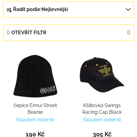
Řazení produktů
Řadit podle:
Nejlevnější
OTEVŘÍT FILTR
Výpis produktů
čepice Ennui Street
Kšiltovka Swings
Beanie
Racing Cap Black
Skladem externě
Skladem externě
190 Kč
305 Kč