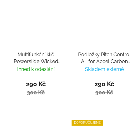
Multifunkční klíč
Podložky Pitch Control
Powerslide Wicked
AL for Accel Carbon
Inline Y Tool
Frames
Ihned k odeslání
Skladem externě
290 Kč
290 Kč
300 Kč
300 Kč
DOPORUČUJEME