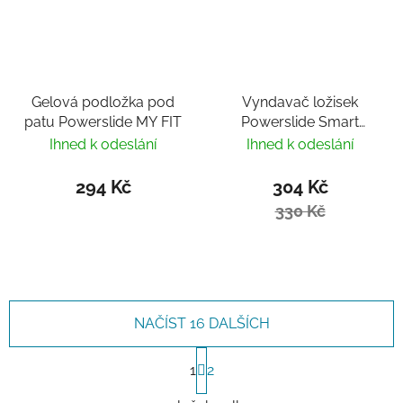
Gelová podložka pod
Vyndavač ložisek
patu Powerslide MY FIT
Powerslide Smart
Bearing Remover by
Ihned k odeslání
Ihned k odeslání
Villy
294 Kč
304 Kč
330 Kč
NAČÍST 16 DALŠÍCH
Stránkování
1
2
Ovládací prvky výpisu