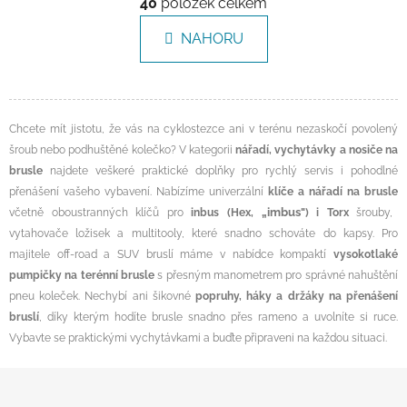
40
položek celkem
NAHORU
Chcete mít jistotu, že vás na cyklostezce ani v terénu nezaskočí povolený
šroub nebo podhuštěné kolečko? V kategorii
nářadí, vychytávky a nosiče na
brusle
najdete veškeré praktické doplňky pro rychlý servis i pohodlné
přenášení vašeho vybavení. Nabízíme univerzální
klíče a nářadí na brusle
„i
mbus"
včetně oboustranných klíčů pro
inbus (Hex,
) i Torx
šrouby,
vytahovače ložisek a multitooly, které snadno schováte do kapsy. Pro
majitele off-road a SUV bruslí máme v nabídce kompaktí
vysokotlaké
pumpičky na terénní brusle
s přesným manometrem pro správné nahuštění
pneu koleček. Nechybí ani šikovné
popruhy, háky a držáky na přenášení
bruslí
, díky kterým hodíte brusle snadno přes rameno a uvolníte si ruce.
Vybavte se praktickými vychytávkami a buďte připraveni na každou situaci.
Zápatí