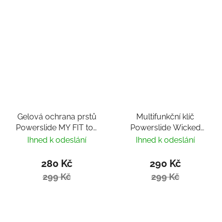
Gelová ochrana prstů
Multifunkční klíč
Powerslide MY FIT toe
Powerslide Wicked
cover
Cross Skate Tool
Ihned k odeslání
Ihned k odeslání
280 Kč
290 Kč
299 Kč
299 Kč