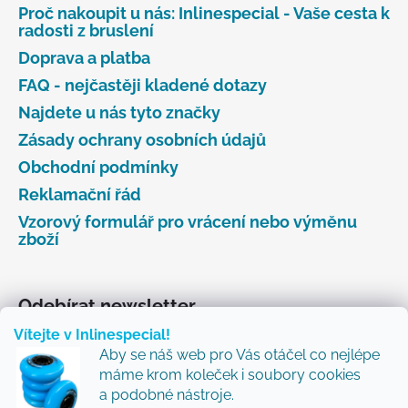
Proč nakoupit u nás: Inlinespecial - Vaše cesta k
radosti z bruslení
Doprava a platba
FAQ - nejčastěji kladené dotazy
Najdete u nás tyto značky
Zásady ochrany osobních údajů
Obchodní podmínky
Reklamační řád
Vzorový formulář pro vrácení nebo výměnu
zboží
Odebírat newsletter
Vítejte v Inlinespecial!
Vložte svůj e-mail a my vám budeme zasílat informace
Aby se náš web pro Vás otáčel co nejlépe
o nových produktech na našem e-shopu.
máme krom koleček i soubory cookies
Přidejte se k nám a my Vám budeme zasílat ty nejlepší
a podobné nástroje.