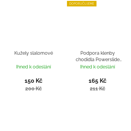
DOPORUČUJEME
Kužely slalomové
Podpora klenby
chodidla Powerslide
MY FIT
Ihned k odeslání
Ihned k odeslání
150 Kč
165 Kč
200 Kč
211 Kč