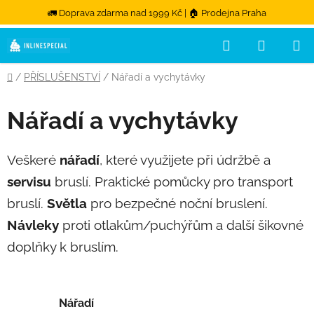
🚛 Doprava zdarma nad 1999 Kč | 🏠 Prodejna Praha
Hledat
NÁKUPN
Přejít na obsah
Domů
/
PŘÍSLUŠENSTVÍ
/
Nářadí a vychytávky
Nářadí a vychytávky
Veškeré
nářadí
, které využijete při údržbě a
servisu
bruslí. Praktické pomůcky pro transport
bruslí.
Světla
pro bezpečné noční bruslení.
Návleky
proti otlakům/puchýřům a další šikovné
doplňky k bruslím.
Nářadí