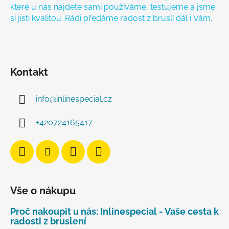
které u nás najdete sami používáme, testujeme a jsme
si jisti kvalitou. Rádi předáme radost z bruslí dál i Vám.
Kontakt
info
@
inlinespecial.cz
+420724165417
Vše o nákupu
Proč nakoupit u nás: Inlinespecial - Vaše cesta k
radosti z bruslení