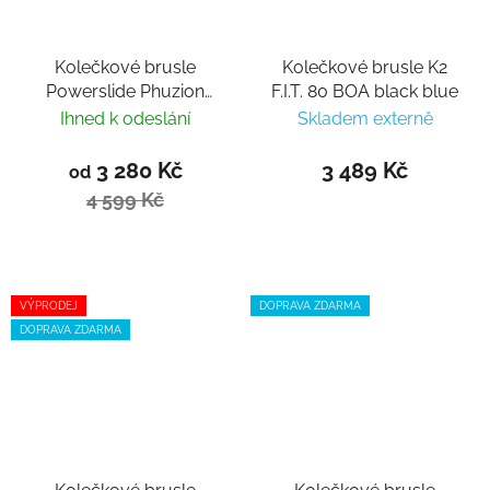
Kolečkové brusle
Kolečkové brusle K2
Powerslide Phuzion
F.I.T. 80 BOA black blue
Radon Bronze 90
Ihned k odeslání
Skladem externě
3 280 Kč
3 489 Kč
od
4 599 Kč
VÝPRODEJ
DOPRAVA ZDARMA
DOPRAVA ZDARMA