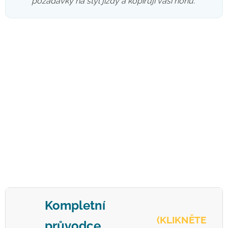
požadavky na styl jízdy a kopírují vaši nohu."
Kompletní
(KLIKNĚTE
průvodce