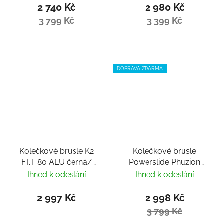
2 740 Kč
2 980 Kč
3 799 Kč
3 399 Kč
DOPRAVA ZDARMA
Kolečkové brusle K2
Kolečkové brusle
F.I.T. 80 ALU černá/
Powerslide Phuzion
červená
Radon Umber 80 Trinity
Ihned k odeslání
Ihned k odeslání
2 997 Kč
2 998 Kč
3 799 Kč