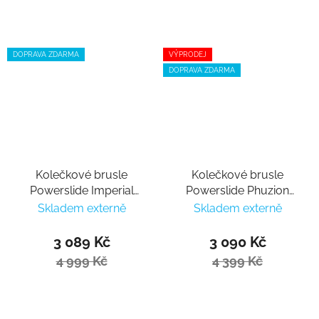
DOPRAVA ZDARMA
VÝPRODEJ
DOPRAVA ZDARMA
Kolečkové brusle
Kolečkové brusle
Powerslide Imperial
Powerslide Phuzion
Lollipop 80
Xenon Arctic 80 Trinity
Skladem externě
Skladem externě
3 089 Kč
3 090 Kč
4 999 Kč
4 399 Kč