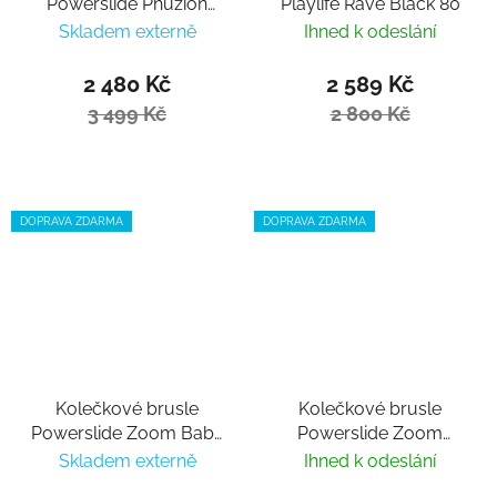
Powerslide Phuzion
Playlife Rave Black 80
Radon 80 Trinity
Skladem externě
Ihned k odeslání
2 480 Kč
2 589 Kč
3 499 Kč
2 800 Kč
DOPRAVA ZDARMA
DOPRAVA ZDARMA
Kolečkové brusle
Kolečkové brusle
Powerslide Zoom Baby
Powerslide Zoom
Blue 80
Black 80
Skladem externě
Ihned k odeslání