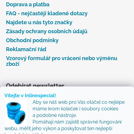
Doprava a platba
FAQ - nejčastěji kladené dotazy
Najdete u nás tyto značky
Zásady ochrany osobních údajů
Obchodní podmínky
Reklamační řád
Vzorový formulář pro vrácení nebo výměnu
zboží
Odebírat newsletter
Vítejte v Inlinespecial!
Vložte svůj e-mail a my vám budeme zasílat informace
Aby se náš web pro Vás otáčel co nejlépe
o nových produktech na našem e-shopu.
máme krom koleček i soubory cookies
Přidejte se k nám a my Vám budeme zasílat ty nejlepší
a podobné nástroje.
novinky a tipy.
Pomáhají nám zajistit správné fungování
webu, měřit jeho výkon a poskytovat ten nejlepší
E-mail