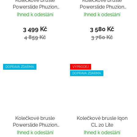
Kolečkové brusle
Kolečkové brusle
Powerslide Phuzion
Powerslide Phuzion
Argon Rose 80 Trinity
Radon Charcoal 84
Ihned k odeslání
Ihned k odeslání
Trinity
3 499 Kč
3 580 Kč
4 859 Kč
3 760 Kč
DOPRAVA ZDARMA
VÝPRODEJ
DOPRAVA ZDARMA
Kolečkové brusle
Kolečkové brusle Iqon
Powerslide Phuzion
CL 20 Lite
Radon Slate Grey 84
Ihned k odeslání
Ihned k odeslání