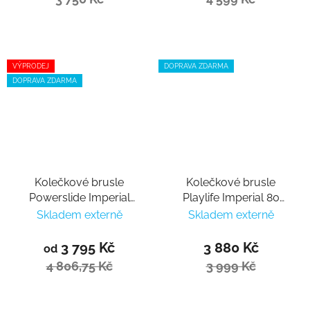
VÝPRODEJ
DOPRAVA ZDARMA
DOPRAVA ZDARMA
Kolečkové brusle
Kolečkové brusle
Powerslide Imperial
Playlife Imperial 80
Darkteal 110
Fuchsia
Skladem externě
Skladem externě
3 795 Kč
3 880 Kč
od
4 806,75 Kč
3 999 Kč