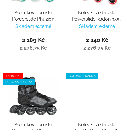
Kolečkové brusle
Kolečkové brusle
Powerslide Phuzion
Powerslide Radon 3x90
Radon 3x90 Lady
Men
Skladem externě
Skladem externě
2 189 Kč
2 240 Kč
2 276,75 Kč
2 276,75 Kč
VÝPRODEJ
DOPRAVA ZDARMA
DOPRAVA ZDARMA
Kolečkové brusle
Kolečkové brusle