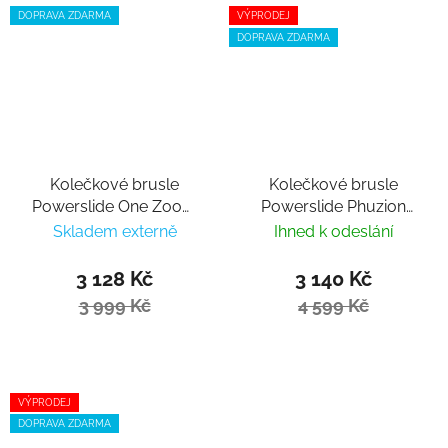
DOPRAVA ZDARMA
VÝPRODEJ
DOPRAVA ZDARMA
Kolečkové brusle
Kolečkové brusle
Powerslide One Zoom
Powerslide Phuzion
Black 100
Xenon Black 90 Trinity
Skladem externě
Ihned k odeslání
3 128 Kč
3 140 Kč
3 999 Kč
4 599 Kč
VÝPRODEJ
DOPRAVA ZDARMA