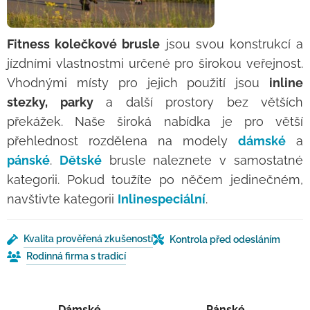
Fitness kolečkové brusle
jsou svou konstrukcí a
jízdními vlastnostmi určené pro širokou veřejnost.
Vhodnými místy pro jejich použití jsou
inline
stezky, parky
a další prostory bez větších
překážek. Naše široká nabídka je pro větší
přehlednost rozdělena na modely
dámské
a
pánské
.
Dětské
brusle naleznete v samostatné
kategorii. Pokud toužíte po něčem jedinečném,
navštivte kategorii
Inlinespeciální
.
Kvalita prověřená zkušeností
Kontrola před odesláním
Rodinná firma s tradicí
Dámské
Pánské