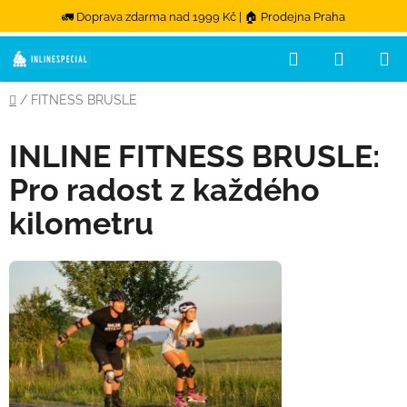
🚛 Doprava zdarma nad 1999 Kč | 🏠 Prodejna Praha
Hledat
NÁKUPN
Přejít na obsah
Domů
/
FITNESS BRUSLE
INLINE FITNESS BRUSLE:
Pro radost z každého
kilometru