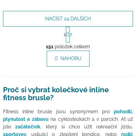
NAČÍST 24 DALŠÍCH
Stránkování
1
7
Ovládací prvky výpisu
151
položek celkem
NAHORU
Proč si vybrat kolečkové inline
fitness brusle?
Fitness inline brusle jsou synonymem pro
pohodlí,
plynulost a zábavu
na cyklostezkách a v parcích. Ať už
jste
začátečník
, který si chce užít rekreační jízdu,
sportovec
usilující o zlepšení kondice, nebo
rodič