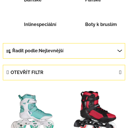
Inlinespeciální
Boty k bruslím
Řazení produktů
Řadit podle:
Nejlevnější
OTEVŘÍT FILTR
Výpis produktů