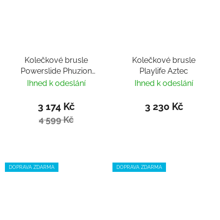
Kolečkové brusle
Kolečkové brusle
Powerslide Phuzion
Playlife Aztec
Enzo 90 Trinity
Ihned k odeslání
Ihned k odeslání
3 174 Kč
3 230 Kč
4 599 Kč
DOPRAVA ZDARMA
DOPRAVA ZDARMA