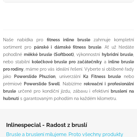
Naše nabídka pro
fitness inline brusle
zahrnuje kompletní
sortiment pro
pánské i dámské fitness brusle
. Ať už hledáte
pohodlné
měkké brusle (Softboot)
, výkonnostní
hybridní brusle
,
nebo stabilní
kolečkové brusle pro začátečníky
a
inline brusle
pro rodiny
, máme pro vás ideální řešení. Vyberte si oblíbené řady
jako
Powerslide Phuzion
, univerzální
K2 Fitness brusle
nebo
prémiové
Powerslide Swell
. Nabízíme
rekreační i profesionální
brusle
určené pro kondiční jízdu, zábavu i efektivní
bruslení na
hubnutí
s garantovaným pohodlím na každém kilometru.
Zápatí
Inlinespecial - Radost z bruslí
Brusle a bruslení milujeme. Proto všechny produkty