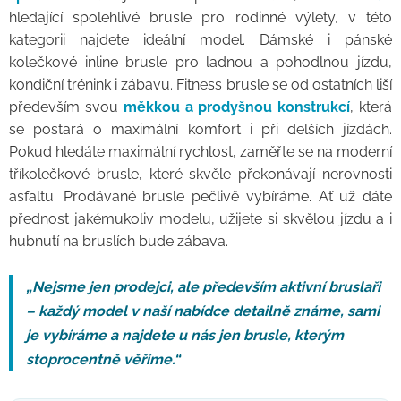
hledající spolehlivé brusle pro rodinné výlety, v této
kategorii najdete ideální model. Dámské i pánské
kolečkové inline brusle pro ladnou a pohodlnou jízdu,
kondiční trénink i zábavu. Fitness brusle se od ostatních liší
především svou
měkkou a prodyšnou konstrukcí
, která
se postará o maximální komfort i při delších jízdách.
Pokud hledáte maximální rychlost, zaměřte se na moderní
tříkolečkové brusle, které skvěle překonávají nerovnosti
asfaltu. Prodávané brusle pečlivě vybíráme. Ať už dáte
přednost jakémukoliv modelu, užijete si skvělou jízdu a i
hubnutí na bruslích bude zábava.
„Nejsme jen prodejci, ale především aktivní bruslaři
– každý model v naší nabídce detailně známe, sami
je vybíráme a najdete u nás jen brusle, kterým
stoprocentně věříme.“