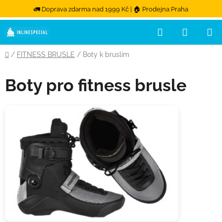
🚛 Doprava zdarma nad 1999 Kč | 🏠 Prodejna Praha
Hledat
NÁKUPN
Přejít na obsah
Domů
/
FITNESS BRUSLE
/
Boty k bruslím
Boty pro fitness brusle