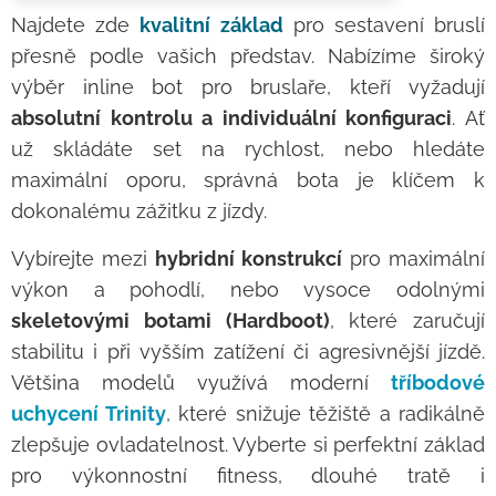
Najdete zde
kvalitní základ
pro sestavení bruslí
přesně podle vašich představ. Nabízíme široký
výběr inline bot pro bruslaře, kteří vyžadují
absolutní kontrolu a individuální konfiguraci
. Ať
už skládáte set na rychlost, nebo hledáte
maximální oporu, správná bota je klíčem k
dokonalému zážitku z jízdy.
Vybírejte mezi
hybridní konstrukcí
pro maximální
výkon a pohodlí, nebo vysoce odolnými
skeletovými botami (Hardboot)
, které zaručují
stabilitu i při vyšším zatížení či agresivnější jízdě.
Většina modelů využívá moderní
tříbodové
uchycení Trinity
, které snižuje těžiště a radikálně
zlepšuje ovladatelnost. Vyberte si perfektní základ
pro výkonnostní fitness, dlouhé tratě i