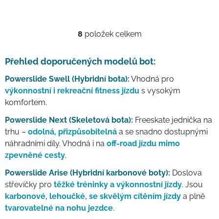
8
položek celkem
Ovládací prvky výpisu
Přehled doporučených modelů bot:
Powerslide Swell (Hybridní bota):
Vhodná pro
výkonnostní i rekreační fitness jízdu
s vysokým
komfortem.
Powerslide Next (Skeletová bota):
Freeskate jednička na
trhu –
odolná, přizpůsobitelná
a se snadno dostupnými
náhradními díly. Vhodná i na
off-road jízdu mimo
zpevněné cesty
.
Powerslide Arise (Hybridní karbonové boty):
Doslova
střevíčky pro
těžké tréninky a výkonnostní jízdy
. Jsou
karbonové, lehoučké, se skvělým cítěním jízdy
a plně
tvarovatelné na nohu jezdce
.