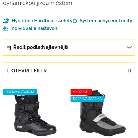
dynamickou jízdu městem!
Hybridní i Hardboot skelety
Systém uchycení Trinity
Individuální nastavení
Řazení produktů
Řadit podle:
Nejlevnější
OTEVŘÍT FILTR
Výpis produktů
DOPRAVA ZDARMA
VÝPRODEJ
DOPRAVA ZDARMA