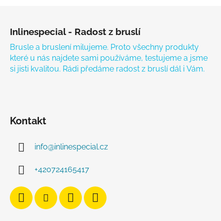
Zápatí
Inlinespecial - Radost z bruslí
Brusle a bruslení milujeme. Proto všechny produkty
které u nás najdete sami používáme, testujeme a jsme
si jisti kvalitou. Rádi předáme radost z bruslí dál i Vám.
Kontakt
info
@
inlinespecial.cz
+420724165417