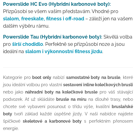
Powerslide HC Evo (Hybridní karbonové boty):
Přizpůsobí se všem vašim představám. Vhodné pro
slalom, freeskate, fitness i off-road
– záleží jen na vašem
dalším výběru rámu.
Powerslide Tau (Hybridní karbonové boty):
Skvělá volba
pro
širší chodidlo
. Perfektně se přizpůsobí noze a jsou
ideální na
slalom i výkonnostní fitness jízdu
.
Kategorie pro
boot only
nabízí
samostatné boty na brusle
, které
jsou ideální volbou pro vlastní
sestavení inline kolečkových brusli
nebo jako
náhradní boty na kolečkové brusle
pro váš stávající
podvozek. Ať už skládáte
brusle na míru
na dlouhé trasy, nebo
chcete své vybavení posunout o třídu výše, kvalitní
bruslařské
boty
tvoří základ každé úspěšné jízdy. V naší nabídce najdete
špičkové
skeletové a karbonové boty
s perfektním přenosem
energie.