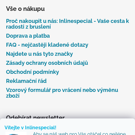
Vše o nákupu
Proč nakoupit u nás: Inlinespecial - Vaše cesta k
radosti z bruslení
Doprava a platba
FAQ - nejčastěji kladené dotazy
Najdete u nás tyto značky
Zásady ochrany osobních údajů
Obchodní podmínky
Reklamační řád
Vzorový formulář pro vrácení nebo výměnu
zboží
Odebírat newsletter
Vítejte v Inlinespecial!
Vložte svůj e-mail a my vám budeme zasílat informace
Aby se náš web pro Vás otáčel co nejlépe