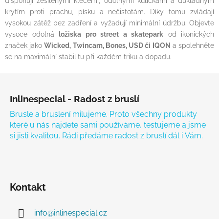
disponují zesílenými klecemi, odolnými kuličkami a důkladným
krytím proti prachu, písku a nečistotám. Díky tomu zvládají
vysokou zátěž bez zadření a vyžadují minimální údržbu. Objevte
vysoce odolná
ložiska pro street a skatepark
od ikonických
značek jako
Wicked, Twincam, Bones, USD či IQON
a spolehněte
se na maximální stabilitu při každém triku a dopadu.
Zápatí
Inlinespecial - Radost z bruslí
Brusle a bruslení milujeme. Proto všechny produkty
které u nás najdete sami používáme, testujeme a jsme
si jisti kvalitou. Rádi předáme radost z bruslí dál i Vám.
Kontakt
info
@
inlinespecial.cz