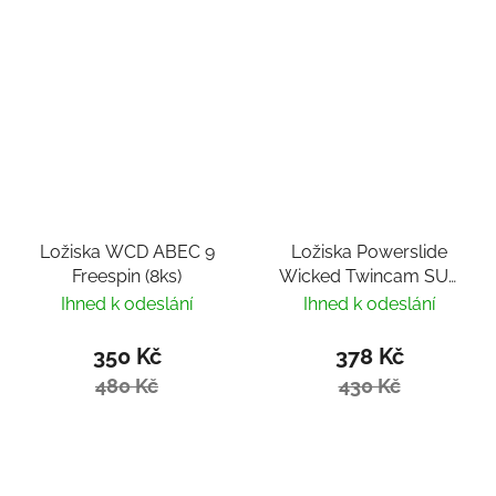
Ložiska WCD ABEC 9
Ložiska Powerslide
Freespin (8ks)
Wicked Twincam SUS
Rustproof (4ks)
Ihned k odeslání
Ihned k odeslání
350 Kč
378 Kč
480 Kč
430 Kč