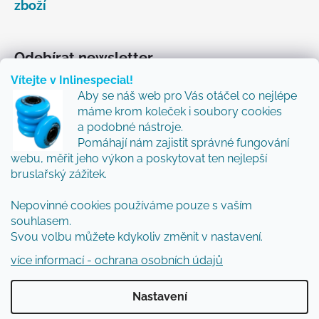
zboží
Odebírat newsletter
Vítejte v Inlinespecial!
Vložte svůj e-mail a my vám budeme zasílat informace
Aby se náš web pro Vás otáčel co nejlépe
o nových produktech na našem e-shopu.
máme krom koleček i soubory cookies
Přidejte se k nám a my Vám budeme zasílat ty nejlepší
a podobné nástroje.
novinky a tipy.
Pomáhají nám zajistit správné fungování
webu, měřit jeho výkon a poskytovat ten nejlepší
E-mail
bruslařský zážitek.
Nepovinné cookies používáme pouze s vaším
Vložením e-mailu souhlasíte s
podmínkami
souhlasem.
ochrany osobních údajů
Svou volbu můžete kdykoliv změnit v nastavení.
PŘIHLÁSIT SE
více informací - ochrana osobních údajů
Nastavení