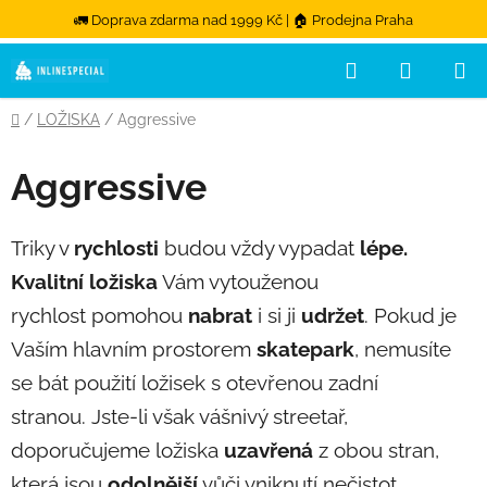
🚛 Doprava zdarma nad 1999 Kč | 🏠 Prodejna Praha
Hledat
NÁKUPN
Přejít na obsah
Domů
/
LOŽISKA
/
Aggressive
Aggressive
Triky v
rychlosti
budou vždy vypadat
lépe.
K
valitní ložiska
Vám vytouženou
rychlost pomohou
nabrat
i si ji
udržet
. Pokud je
Vaším hlavním prostorem
skatepark
, nemusíte
se bát použití ložisek s otevřenou zadní
stranou. Jste-li však vášnivý streetař,
doporučujeme ložiska
uzavřená
z obou stran,
která jsou
odolnější
vůči vniknutí nečistot.