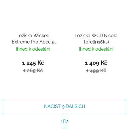
Ložiska Wicked
Ložiska WCD Nicola
Extreme Pro Abec 9
Torelli (16ks)
(16ks)
Ihned k odeslání
Ihned k odeslání
1 245 Kč
1 409 Kč
1 265 Kč
1 499 Kč
NAČÍST 9 DALŠÍCH
Stránkování
1
2
Ovládací prvky výpisu