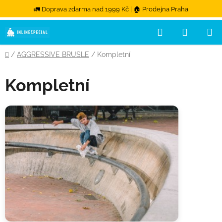
🚛 Doprava zdarma nad 1999 Kč | 🏠 Prodejna Praha
Hledat
NÁKUPN
Přejít na obsah
Domů
/
AGGRESSIVE BRUSLE
/
Kompletní
Kompletní