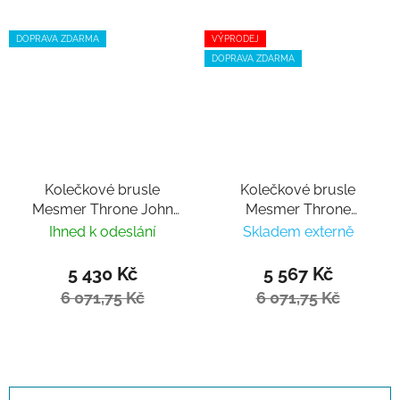
DOPRAVA ZDARMA
VÝPRODEJ
DOPRAVA ZDARMA
Kolečkové brusle
Kolečkové brusle
Mesmer Throne John
Mesmer Throne
Bolino V2
Dominic Bruce Pro
Ihned k odeslání
Skladem externě
5 430 Kč
5 567 Kč
6 071,75 Kč
6 071,75 Kč