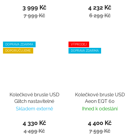
3 999 Kč
4 232 Kč
7 999 Kč
6 299 Kč
DOPRAVA ZDARMA
VÝPRODEJ
DOPORUČUJEME
DOPRAVA ZDARMA
Kolečkové brusle USD
Kolečkové brusle USD
Glitch nastavitelné
Aeon EQT 60
Skladem externě
Ihned k odeslání
4 330 Kč
4 400 Kč
4 499 Kč
7 599 Kč