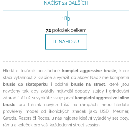
NAČÍST 24 DALŠÍCH
Stránkování
1
3
Ovládací prvky výpisu
72
položek celkem
NAHORU
Hledáte továrně poskládané
komplet aggressive brusle
, které
stačí vytáhnout z krabice a vyrazit do akce? Nabízíme kompletní
brusle do skateparku
i odolné
brusle na street
, které jsou
navrženy tak, aby zvládly nejtvrdší dopady, slajdy i grindování
zábradlí. Ať už si vybíráte svoje první
kompletní aggressive inline
brusle
pro trénink nových triků na rámpách, nebo hledáte
prověřený model od ikonických značek jako USD, Mesmer,
Gawds, Razors či Roces, u nás najdete ideální vyladěný set boty,
rámu a koleček pro vaši každodenní street session.