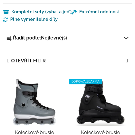
Kompletní sety (vybal a jeď)
Extrémní odolnost
Plně vyměnitelné díly
Řazení produktů
Řadit podle:
Nejlevnější
OTEVŘÍT FILTR
Výpis produktů
DOPRAVA ZDARMA
Kolečkové brusle
Kolečkové brusle