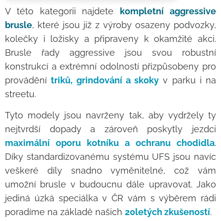
V této kategorii najdete
kompletní aggressive
brusle
, které jsou již z výroby osazeny podvozky,
kolečky i ložisky a připraveny k okamžité akci.
Brusle řady aggressive jsou svou robustní
konstrukcí a extrémní odolností přizpůsobeny pro
provádění
triků, grindování a skoky
v parku i na
streetu.
Tyto modely jsou navrženy tak, aby vydržely ty
nejtvrdší dopady a zároveň poskytly jezdci
maximální oporu kotníku a ochranu chodidla
.
Díky standardizovanému systému UFS jsou navíc
veškeré díly snadno vyměnitelné, což vám
umožní brusle v budoucnu dále upravovat. Jako
jediná úzká speciálka v ČR vám s výběrem rádi
poradíme na základě našich
20letých zkušeností
.