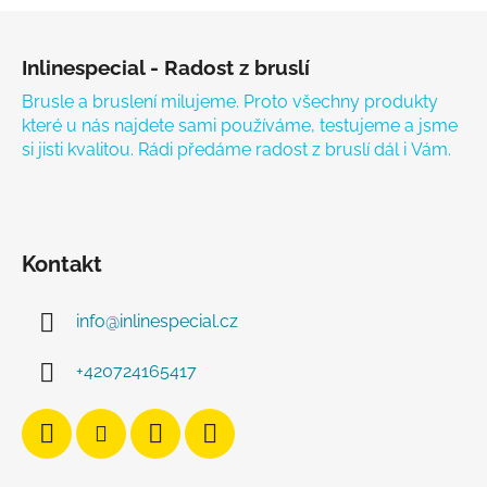
Zápatí
Inlinespecial - Radost z bruslí
Brusle a bruslení milujeme. Proto všechny produkty
které u nás najdete sami používáme, testujeme a jsme
si jisti kvalitou. Rádi předáme radost z bruslí dál i Vám.
Kontakt
info
@
inlinespecial.cz
+420724165417