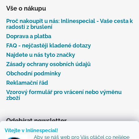
Vše o nákupu
Proč nakoupit u nás: Inlinespecial - Vaše cesta k
radosti z bruslení
Doprava a platba
FAQ - nejčastěji kladené dotazy
Najdete u nás tyto značky
Zásady ochrany osobních údajů
Obchodní podmínky
Reklamační řád
Vzorový formulář pro vrácení nebo výměnu
zboží
Odebírat newsletter
Vítejte v Inlinespecial!
Vložte svůj e-mail a my vám budeme zasílat informace
Aby se náš web pro Vás otáčel co nejlépe