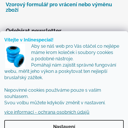
Vzorový formulář pro vrácení nebo výměnu
zboží
Odebírat newsletter
Vítejte v Inlinespecial!
Vložte svůj e-mail a my vám budeme zasílat informace
Aby se náš web pro Vás otáčel co nejlépe
o nových produktech na našem e-shopu.
máme krom koleček i soubory cookies
Přidejte se k nám a my Vám budeme zasílat ty nejlepší
a podobné nástroje.
novinky a tipy.
Pomáhají nám zajistit správné fungování
webu, měřit jeho výkon a poskytovat ten nejlepší
E-mail
bruslařský zážitek.
Nepovinné cookies používáme pouze s vaším
Vložením e-mailu souhlasíte s
podmínkami
souhlasem.
ochrany osobních údajů
Svou volbu můžete kdykoliv změnit v nastavení.
PŘIHLÁSIT SE
více informací - ochrana osobních údajů
Nastavení