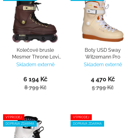
Kolečové brusle
Boty USD Sway
Mesmer Throne Levi
Witzemann Pro
van Rijn Pro
Skladem externě
Skladem externě
6 194 Kč
4 470 Kč
8 799 Kč
5 799 Kč
VÝPRODEJ
VÝPRODEJ
DOPRAVA ZDARMA
DOPRAVA ZDARMA