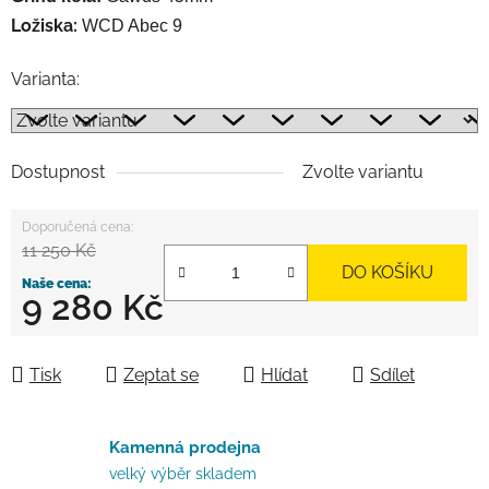
Ložiska:
WCD Abec 9
Varianta:
Dostupnost
Zvolte variantu
11 250 Kč
DO KOŠÍKU
9 280 Kč
Měrná cena:
Tisk
Zeptat se
Hlídat
Sdílet
Kamenná prodejna
velký výběr skladem