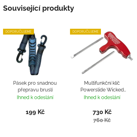
Související produkty
DOPORUČUJEME
DOPORUČUJEME
Pásek pro snadnou
Multifunkční klíč
přepravu bruslí
Powerslide Wicked
Hardcore Tool
Ihned k odeslání
Ihned k odeslání
199 Kč
730 Kč
760 Kč