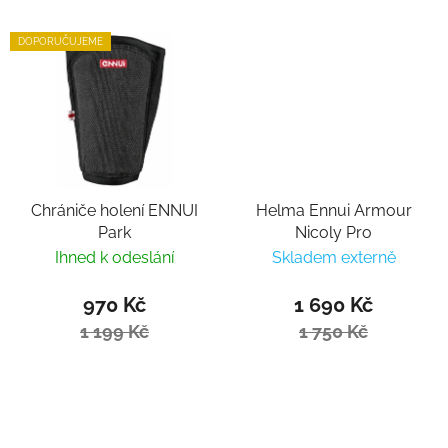
DOPORUČUJEME
Chrániče holení ENNUI
Helma Ennui Armour
Park
Nicoly Pro
Ihned k odeslání
Skladem externě
970 Kč
1 690 Kč
1 199 Kč
1 750 Kč