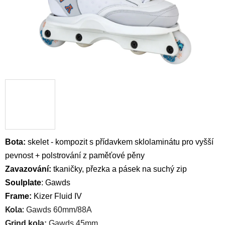
Bota:
skelet -
kompozit s přídavkem sklolaminátu pro vyšší
pevnost
+ polstrování z
p
aměťové pěny
Zavazování:
tkaničky, přezka a pásek na suchý zip
Soulplate
: Gawds
Frame:
Kizer Fluid IV
Kola:
Gawds 60mm/88A
Grind kola:
Gawds 45mm