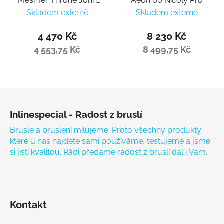
Mesmer Throne John
Aeon 60 Nicoly Pro
Bolino V1
Skladem externě
Skladem externě
4 470 Kč
8 230 Kč
4 553,75 Kč
8 499,75 Kč
Zápatí
Inlinespecial - Radost z bruslí
Brusle a bruslení milujeme. Proto všechny produkty
které u nás najdete sami používáme, testujeme a jsme
si jisti kvalitou. Rádi předáme radost z bruslí dál i Vám.
Kontakt