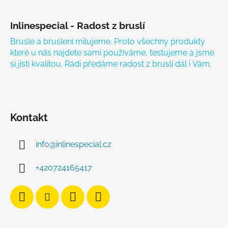
Zápatí
Inlinespecial - Radost z bruslí
Brusle a bruslení milujeme. Proto všechny produkty
které u nás najdete sami používáme, testujeme a jsme
si jisti kvalitou. Rádi předáme radost z bruslí dál i Vám.
Kontakt
info
@
inlinespecial.cz
+420724165417