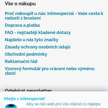
Vše o nákupu
Proč nakoupit u nás: Inlinespecial - Vaše cesta k
radosti z bruslení
Doprava a platba
FAQ - nejčastěji kladené dotazy
Najdete u nás tyto značky
Zásady ochrany osobních údajů
Obchodní podmínky
Reklamační řád
Vzorový formulář pro vrácení nebo výměnu
zboží
Odebírat newsletter
Vítejte v Inlinespecial!
Vložte svůj e-mail a my vám budeme zasílat informace
Aby se náš web pro Vás otáčel co nejlépe
o nových produktech na našem e-shopu.