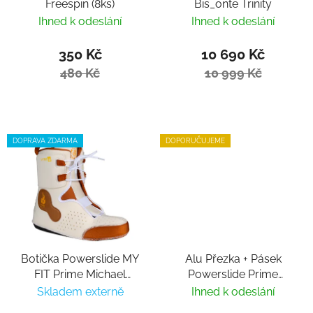
Freespin (8ks)
Bis_onte Trinity
Ihned k odeslání
Ihned k odeslání
350 Kč
10 690 Kč
480 Kč
10 999 Kč
DOPRAVA ZDARMA
DOPORUČUJEME
Botička Powerslide MY
Alu Přezka + Pásek
FIT Prime Michael
Powerslide Prime
Witzemann Dual Fit
Buckle 21,5cm
Skladem externě
Ihned k odeslání
Liner