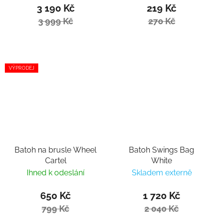
3 190 Kč
219 Kč
3 999 Kč
270 Kč
VÝPRODEJ
Batoh na brusle Wheel
Batoh Swings Bag
Cartel
White
Ihned k odeslání
Skladem externě
650 Kč
1 720 Kč
799 Kč
2 040 Kč