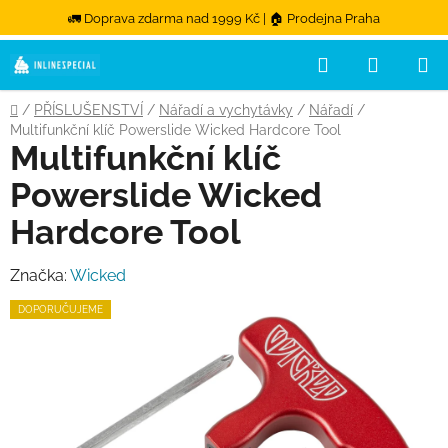
🚛 Doprava zdarma nad 1999 Kč | 🏠 Prodejna Praha
Hledat
NÁKUPN
Přejít na obsah
Domů
/
PŘÍSLUŠENSTVÍ
/
Nářadí a vychytávky
/
Nářadí
/
Multifunkční klíč Powerslide Wicked Hardcore Tool
Multifunkční klíč
Powerslide Wicked
Hardcore Tool
Značka:
Wicked
DOPORUČUJEME