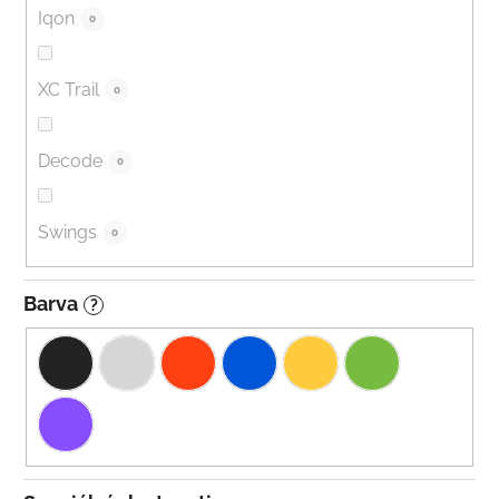
Iqon
0
XC Trail
0
Decode
0
Swings
0
Barva
?