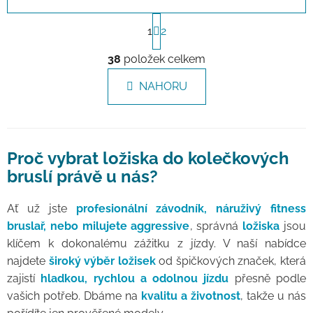
Stránkování
1
2
Ovládací prvky výpisu
38
položek celkem
NAHORU
Proč vybrat ložiska do kolečkových
bruslí právě u nás?
Ať už jste
profesionální závodník, náruživý fitness
bruslař, nebo milujete aggressive
, správná
ložiska
jsou
klíčem k dokonalému zážitku z jízdy. V naší nabídce
najdete
široký výběr ložisek
od špičkových značek, která
zajistí
hladkou, rychlou a odolnou jízdu
přesně podle
vašich potřeb. Dbáme na
kvalitu a životnost
, takže u nás