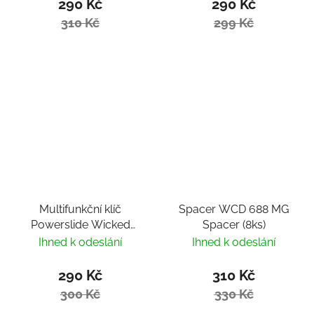
290 Kč
290 Kč
310 Kč
299 Kč
Multifunkční klíč
Spacer WCD 688 MG
Powerslide Wicked
Spacer (8ks)
Inline Y Tool
Ihned k odeslání
Ihned k odeslání
290 Kč
310 Kč
300 Kč
330 Kč