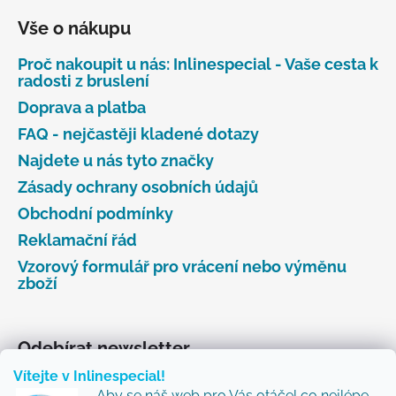
Vše o nákupu
Proč nakoupit u nás: Inlinespecial - Vaše cesta k
radosti z bruslení
Doprava a platba
FAQ - nejčastěji kladené dotazy
Najdete u nás tyto značky
Zásady ochrany osobních údajů
Obchodní podmínky
Reklamační řád
Vzorový formulář pro vrácení nebo výměnu
zboží
Odebírat newsletter
Vítejte v Inlinespecial!
Vložte svůj e-mail a my vám budeme zasílat informace
Aby se náš web pro Vás otáčel co nejlépe