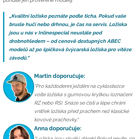
pořídíte jen prověřené modely.
„Kvalitní ložisko poznáte podle ticha. Pokud vaše
brusle hučí nebo drhnou, je čas na servis. Ložiska
jsou u nás v Inlinespecial neustále pod
drobnohledem – od cenově dostupných ABEC
modelů až po špičková švýcarská ložiska pro vítěze
závodů.“
Martin doporučuje:
"Pro každodenní ježdění na cyklostezce
volte ložiska s gumovou krytkou (označení
RZ nebo RS). Snáze se čistí a lépe chrání
vnitřek ložiska před prachem než klasické
kovové prachovky."
Anna doporučuje:
"Ložiska jsou skvělý dárek! Pokud nevíte, co