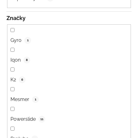
Značky
Gyro
1
Iqon
8
K2
6
Mesmer
1
Powerslide
11