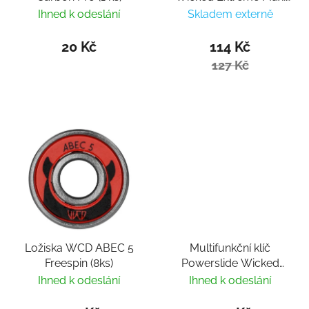
(1ks)
Ihned k odeslání
Skladem externě
20 Kč
114 Kč
127 Kč
Ložiska WCD ABEC 5
Multifunkční klíč
Freespin (8ks)
Powerslide Wicked
Cross Skate Tool
Ihned k odeslání
Ihned k odeslání