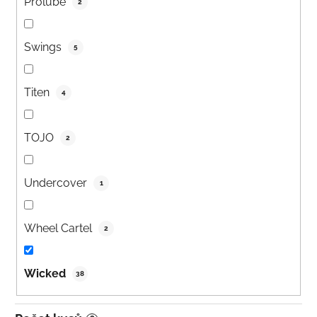
Prolube
2
Swings
5
Titen
4
TOJO
2
Undercover
1
Wheel Cartel
2
Wicked
38