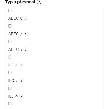
Typ a přesnost
?
ABEC 5
3
ABEC 7
5
ABEC 9
7
ILQ 5
0
ILQ 7
3
ILQ 9
3