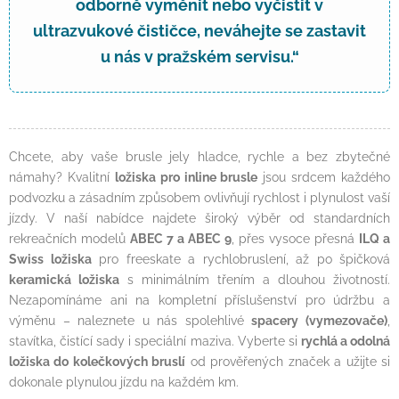
odborně vyměnit nebo vyčistit v
ultrazvukové čističce, neváhejte se zastavit
u nás v pražském servisu.“
Chcete, aby vaše brusle jely hladce, rychle a bez zbytečné
námahy? Kvalitní
ložiska pro inline brusle
jsou srdcem každého
podvozku a zásadním způsobem ovlivňují rychlost i plynulost vaší
jízdy. V naší nabídce najdete široký výběr od standardních
rekreačních modelů
ABEC 7 a ABEC 9
, přes vysoce přesná
ILQ a
Swiss ložiska
pro freeskate a rychlobruslení, až po špičková
keramická ložiska
s minimálním třením a dlouhou životností.
Nezapomínáme ani na kompletní příslušenství pro údržbu a
výměnu – naleznete u nás spolehlivé
spacery (vymezovače)
,
stavítka, čistící sady i speciální maziva. Vyberte si
rychlá a odolná
ložiska do kolečkových bruslí
od prověřených značek a užijte si
dokonale plynulou jízdu na každém km.