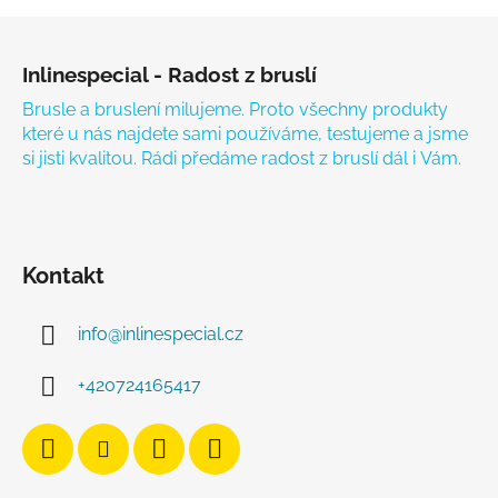
Zápatí
Inlinespecial - Radost z bruslí
Brusle a bruslení milujeme. Proto všechny produkty
které u nás najdete sami používáme, testujeme a jsme
si jisti kvalitou. Rádi předáme radost z bruslí dál i Vám.
Kontakt
info
@
inlinespecial.cz
+420724165417