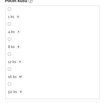
Počet kusů
?
1 ks
2
4 ks
1
8 ks
5
12 ks
4
16 ks
17
50 ks
2