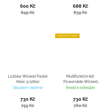
600 Kč
688 Kč
649 Kč
839 Kč
DOPORUČUJEME
Ložiska Wicked Pastel
Multifunkční klíč
Abec 9 (16ks)
Powerslide Wicked
Hardcore Tool
Skladem externě
Ihned k odeslání
730 Kč
730 Kč
755 Kč
760 Kč