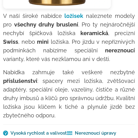
V naší široké nabídce
ložisek
naleznete modely
pro
všechny druhy bruslení
. Pro ty nejnáročnější
nechybí špičková ložiska
keramická
, precizní
Swiss
, nebo
mini
ložiska. Pro jízdu v nepříznivých
podmínkách nabízíme speciální
nereznoucí
varianty, které vás nezklamou ani v dešti.
Nabídka zahrnuje také veškeré nezbytné
příslušenství
: spacery mezi ložiska, zvětšovací
adaptéry, speciální oleje, vazelíny, čističe a různé
druhy imbusů a klíčů pro správnou údržbu. Kvalitní
ložiska jsou klíčem k tiché a plynulé jízdě bez
zbytečného odporu.
Vysoká rychlost a valivost
Nereznoucí úpravy