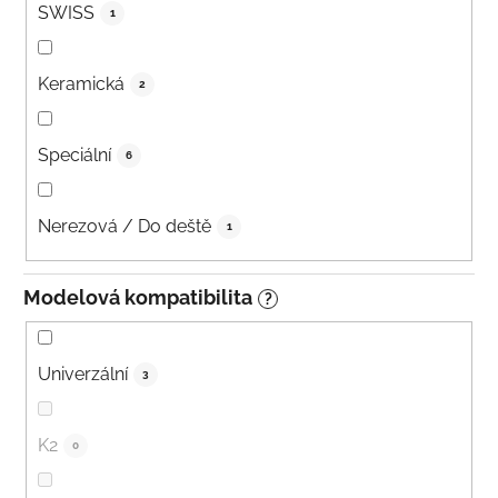
SWISS
1
Keramická
2
Speciální
6
Nerezová / Do deště
1
Modelová kompatibilita
?
Univerzální
3
K2
0