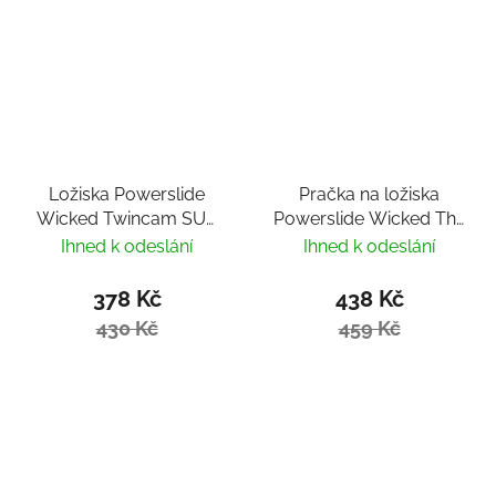
Ložiska Powerslide
Pračka na ložiska
Wicked Twincam SUS
Powerslide Wicked The
Rustproof (4ks)
Wash
Ihned k odeslání
Ihned k odeslání
378 Kč
438 Kč
430 Kč
459 Kč