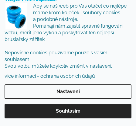
Vložte svůj e-mail a my vám budeme zasílat informace
Aby se náš web pro Vás otáčel co nejlépe
o nových produktech na našem e-shopu.
máme krom koleček i soubory cookies
Přidejte se k nám a my Vám budeme zasílat ty nejlepší
a podobné nástroje.
novinky a tipy.
Pomáhají nám zajistit správné fungování
webu, měřit jeho výkon a poskytovat ten nejlepší
E-mail
bruslařský zážitek.
Nepovinné cookies používáme pouze s vaším
Vložením e-mailu souhlasíte s
podmínkami
souhlasem.
ochrany osobních údajů
Svou volbu můžete kdykoliv změnit v nastavení.
PŘIHLÁSIT SE
více informací - ochrana osobních údajů
Nastavení
Vytvořil Shoptet
Souhlasím
Copyright 2026
Inlinespecial
. Všechna práva
vyhrazena.
Upravit nastavení cookies