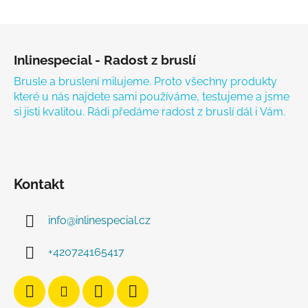
Zápatí
Inlinespecial - Radost z bruslí
Brusle a bruslení milujeme. Proto všechny produkty
které u nás najdete sami používáme, testujeme a jsme
si jisti kvalitou. Rádi předáme radost z bruslí dál i Vám.
Kontakt
info
@
inlinespecial.cz
+420724165417