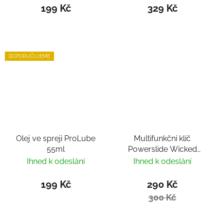
199 Kč
329 Kč
DOPORUČUJEME
Olej ve spreji ProLube
Multifunkční klíč
55ml
Powerslide Wicked
Inline Y Tool
Ihned k odeslání
Ihned k odeslání
199 Kč
290 Kč
300 Kč