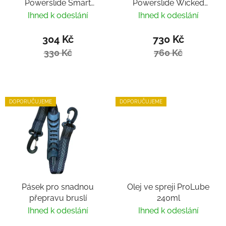
Powerslide Smart
Powerslide Wicked
Bearing Remover by
Hardcore Tool
Ihned k odeslání
Ihned k odeslání
Villy
304 Kč
730 Kč
330 Kč
760 Kč
DOPORUČUJEME
DOPORUČUJEME
Pásek pro snadnou
Olej ve spreji ProLube
přepravu bruslí
240ml
Ihned k odeslání
Ihned k odeslání