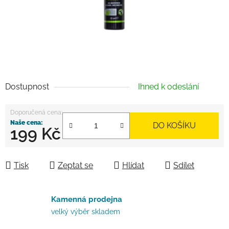
Dostupnost
Ihned k odeslání
DO KOŠÍKU
199 Kč
Měrná cena:
Tisk
Zeptat se
Hlídat
Sdílet
Kamenná prodejna
velký výběr skladem