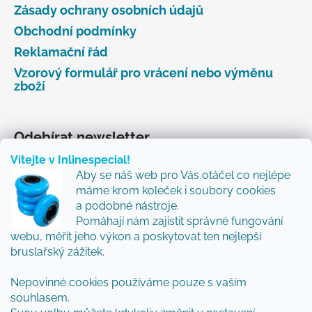
Zásady ochrany osobních údajů
Obchodní podmínky
Reklamační řád
Vzorový formulář pro vrácení nebo výměnu
zboží
Odebírat newsletter
Vítejte v Inlinespecial!
Vložte svůj e-mail a my vám budeme zasílat informace
Aby se náš web pro Vás otáčel co nejlépe
o nových produktech na našem e-shopu.
máme krom koleček i soubory cookies
Přidejte se k nám a my Vám budeme zasílat ty nejlepší
a podobné nástroje.
novinky a tipy.
Pomáhají nám zajistit správné fungování
webu, měřit jeho výkon a poskytovat ten nejlepší
E-mail
bruslařský zážitek.
Vložením e-mailu souhlasíte s
podmínkami
Nepovinné cookies používáme pouze s vaším
ochrany osobních údajů
souhlasem.