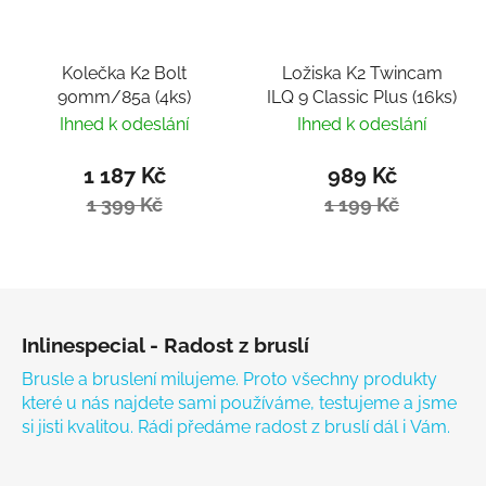
Kolečka K2 Bolt
Ložiska K2 Twincam
90mm/85a (4ks)
ILQ 9 Classic Plus (16ks)
Ihned k odeslání
Ihned k odeslání
1 187 Kč
989 Kč
1 399 Kč
1 199 Kč
Zápatí
Inlinespecial - Radost z bruslí
Brusle a bruslení milujeme. Proto všechny produkty
které u nás najdete sami používáme, testujeme a jsme
si jisti kvalitou. Rádi předáme radost z bruslí dál i Vám.