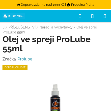
🚛 Doprava zdarma nad 1999 Kč | 🏠 Prodejna Praha
Hledat
NÁKUPN
Přejít na obsah
Domů
/
PŘÍSLUŠENSTVÍ
/
Nářadí a vychytávky
/
Olej ve spreji
ProLube 55ml
Olej ve spreji ProLube
55ml
Značka:
Prolube
DOPORUČUJEME