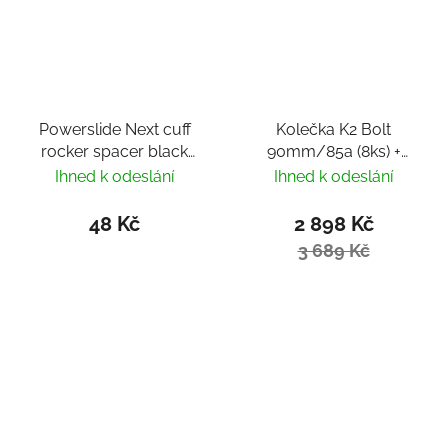
Powerslide Next cuff
Kolečka K2 Bolt
rocker spacer black
90mm/85a (8ks) +
(1ks)
ložiska ILQ 9
Ihned k odeslání
Ihned k odeslání
48 Kč
2 898 Kč
3 689 Kč