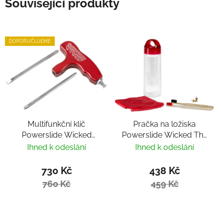
Související produkty
DOPORUČUJEME
Multifunkční klíč
Pračka na ložiska
Powerslide Wicked
Powerslide Wicked The
Hardcore Tool
Wash
Ihned k odeslání
Ihned k odeslání
730 Kč
438 Kč
760 Kč
459 Kč