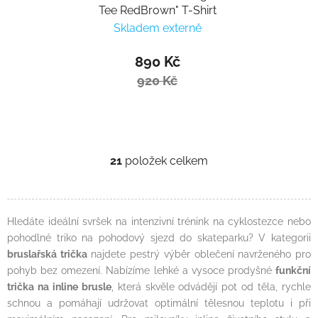
Tee RedBrown" T-Shirt
Skladem externě
890 Kč
920 Kč
21
položek celkem
Ovládací prvky výpisu
Hledáte ideální svršek na intenzivní trénink na cyklostezce nebo
pohodlné triko na pohodový sjezd do skateparku? V kategorii
bruslařská trička
najdete pestrý výběr oblečení navrženého pro
pohyb bez omezení. Nabízíme lehké a vysoce prodyšné
funkční
trička na inline brusle
, která skvěle odvádějí pot od těla, rychle
schnou a pomáhají udržovat optimální tělesnou teplotu i při