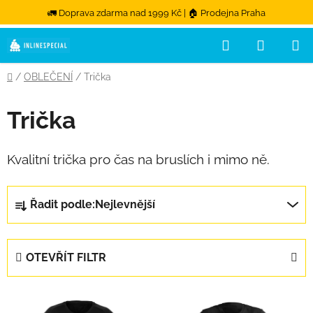
🚛 Doprava zdarma nad 1999 Kč | 🏠 Prodejna Praha
Hledat
NÁKUPN
Přejít na obsah
Domů
/
OBLEČENÍ
/
Trička
Trička
Kvalitní trička pro čas na bruslích i mimo ně.
Řazení produktů
Řadit podle:
Nejlevnější
OTEVŘÍT FILTR
Výpis produktů