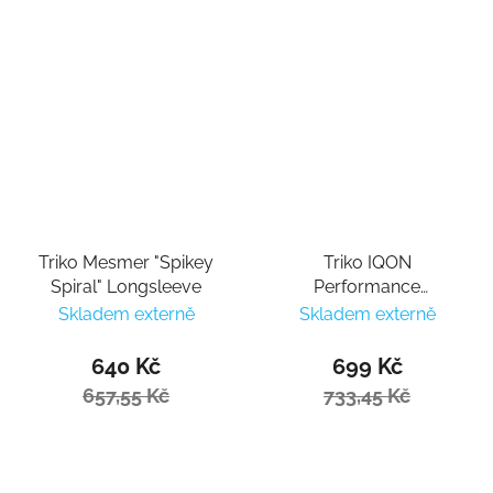
Triko Mesmer "Spikey
Triko IQON
Spiral" Longsleeve
Performance
Longsleeve
Skladem externě
Skladem externě
640 Kč
699 Kč
657,55 Kč
733,45 Kč