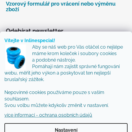
Vzorový formulář pro vrácení nebo výměnu
zboží
Odebírat newsletter
Vítejte v Inlinespecial!
Vložte svůj e-mail a my vám budeme zasílat informace
Aby se náš web pro Vás otáčel co nejlépe
o nových produktech na našem e-shopu.
máme krom koleček i soubory cookies
Přidejte se k nám a my Vám budeme zasílat ty nejlepší
a podobné nástroje.
novinky a tipy.
Pomáhají nám zajistit správné fungování
webu, měřit jeho výkon a poskytovat ten nejlepší
E-mail
bruslařský zážitek.
Vložením e-mailu souhlasíte s
podmínkami
Nepovinné cookies používáme pouze s vaším
ochrany osobních údajů
souhlasem.
Svou volbu můžete kdykoliv změnit v nastavení.
PŘIHLÁSIT SE
více informací - ochrana osobních údajů
Nastavení