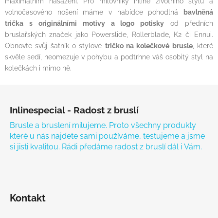
maximálním nasazení. Pro milovníky inline životního stylu a
volnočasového nošení máme v nabídce pohodlná
bavlněná
trička s originálními motivy a logo potisky
od předních
bruslařských značek jako Powerslide, Rollerblade, K2 či Ennui.
Obnovte svůj šatník o stylové
tričko na kolečkové brusle
, které
skvěle sedí, neomezuje v pohybu a podtrhne váš osobitý styl na
kolečkách i mimo ně.
Zápatí
Inlinespecial - Radost z bruslí
Brusle a bruslení milujeme. Proto všechny produkty
které u nás najdete sami používáme, testujeme a jsme
si jisti kvalitou. Rádi předáme radost z bruslí dál i Vám.
Kontakt