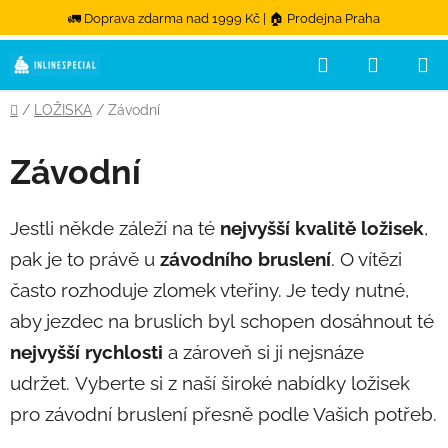
🚛 Doprava zdarma nad 1999 Kč | 🏠 Prodejna Praha
Hledat
NÁKUPN
Přejít na obsah
Domů
/
LOŽISKA
/
Závodní
Závodní
Jestli někde záleží na té
nejvyšší
kvalitě
ložisek
,
pak je to právě u
závodního
bruslení
. O vítězi
často rozhoduje zlomek vteřiny. Je tedy nutné,
aby jezdec na bruslích byl schopen dosáhnout té
nejvyšší
rychlosti
a zároveň si ji nejsnáze
udržet. Vyberte si z naší široké nabídky ložisek
pro závodní bruslení přesně podle Vašich potřeb.