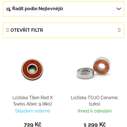
Řazení produktů
Řadit podle:
Nejlevnější
OTEVŘÍT FILTR
Výpis produktů
Ložiska Titen Red X
Ložiska TOJO Ceramic
Swiss Abec 9 (8ks)
(12ks)
Skladem externě
Ihned k odeslání
729 Kč
1 299 Kč