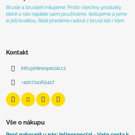
Brusle a bruslení milujeme. Proto všechny produkty
které u nás najdete sami používáme, testujeme a jsme
si jisti kvalitou. Rádi předáme radost z bruslí dál i Vám.
Kontakt
info
@
inlinespecial.cz
+420724165417
Vše o nákupu
Proč nakoupit u nás: Inlinespecial - Vaše cesta k