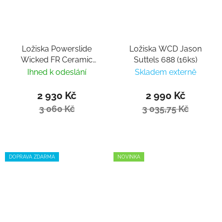
Ložiska Powerslide
Ložiska WCD Jason
Wicked FR Ceramic
Suttels 688 (16ks)
(16ks)
Ihned k odeslání
Skladem externě
2 930 Kč
2 990 Kč
3 060 Kč
3 035,75 Kč
DOPRAVA ZDARMA
NOVINKA