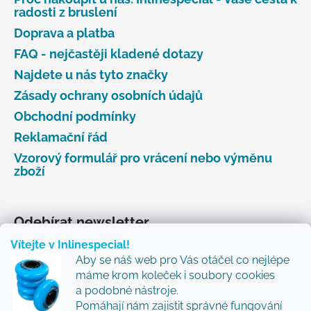
radosti z bruslení
Doprava a platba
FAQ - nejčastěji kladené dotazy
Najdete u nás tyto značky
Zásady ochrany osobních údajů
Obchodní podmínky
Reklamační řád
Vzorový formulář pro vrácení nebo výměnu
zboží
Odebírat newsletter
Vítejte v Inlinespecial!
Vložte svůj e-mail a my vám budeme zasílat informace
Aby se náš web pro Vás otáčel co nejlépe
o nových produktech na našem e-shopu.
máme krom koleček i soubory cookies
Přidejte se k nám a my Vám budeme zasílat ty nejlepší
a podobné nástroje.
novinky a tipy.
Pomáhají nám zajistit správné fungování