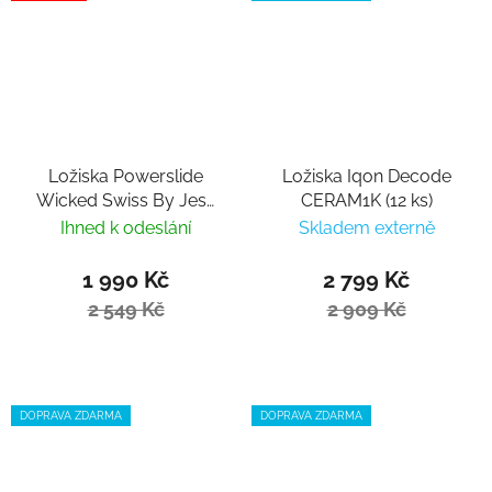
Ložiska Powerslide
Ložiska Iqon Decode
Wicked Swiss By Jesa
CERAM1K (12 ks)
(16ks)
Ihned k odeslání
Skladem externě
1 990 Kč
2 799 Kč
2 549 Kč
2 909 Kč
DOPRAVA ZDARMA
DOPRAVA ZDARMA