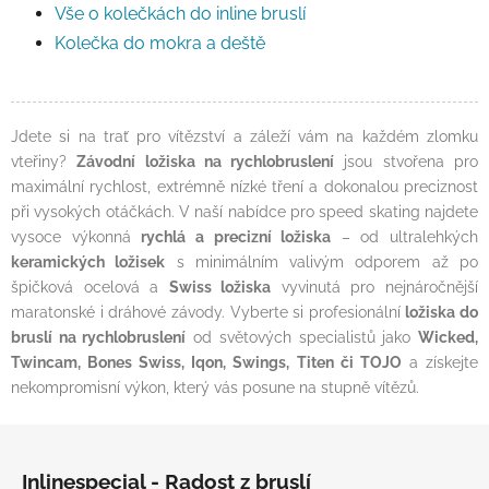
Vše o kolečkách do inline bruslí
Kolečka do mokra a deště
Jdete si na trať pro vítězství a záleží vám na každém zlomku
vteřiny?
Závodní ložiska na rychlobruslení
jsou stvořena pro
maximální rychlost, extrémně nízké tření a dokonalou preciznost
při vysokých otáčkách. V naší nabídce pro speed skating najdete
vysoce výkonná
rychlá a precizní ložiska
– od ultralehkých
keramických ložisek
s minimálním valivým odporem až po
špičková ocelová a
Swiss ložiska
vyvinutá pro nejnáročnější
maratonské i dráhové závody. Vyberte si profesionální
ložiska do
bruslí na rychlobruslení
od světových specialistů jako
Wicked,
Twincam, Bones Swiss, Iqon, Swings, Titen či TOJO
a získejte
nekompromisní výkon, který vás posune na stupně vítězů.
Zápatí
Inlinespecial - Radost z bruslí