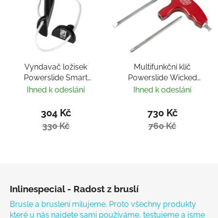
Vyndavač ložisek
Multifunkční klíč
Powerslide Smart
Powerslide Wicked
Bearing Remover by
Hardcore Tool
Ihned k odeslání
Ihned k odeslání
Villy
304 Kč
730 Kč
330 Kč
760 Kč
Zápatí
Inlinespecial - Radost z bruslí
Brusle a bruslení milujeme. Proto všechny produkty
které u nás najdete sami používáme, testujeme a jsme