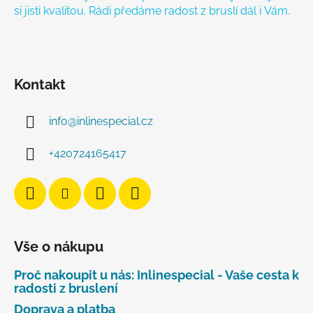
si jisti kvalitou. Rádi předáme radost z bruslí dál i Vám.
Kontakt
info
@
inlinespecial.cz
+420724165417
Vše o nákupu
Proč nakoupit u nás: Inlinespecial - Vaše cesta k
radosti z bruslení
Doprava a platba