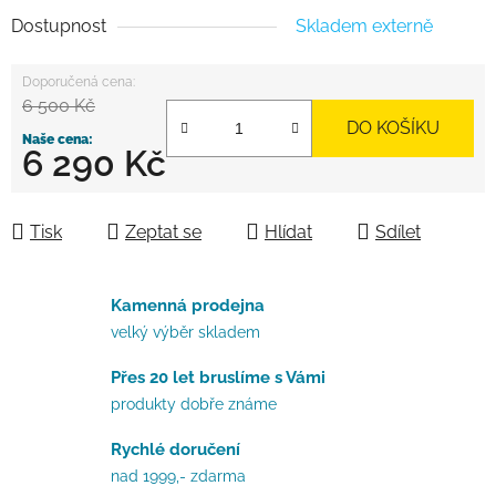
Dostupnost
Skladem externě
6 500 Kč
DO KOŠÍKU
6 290 Kč
Měrná cena:
Tisk
Zeptat se
Hlídat
Sdílet
Kamenná prodejna
velký výběr skladem
Přes 20 let bruslíme s Vámi
produkty dobře známe
Rychlé doručení
nad 1999,- zdarma