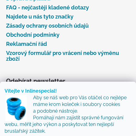
FAQ - nejčastěji kladené dotazy
Najdete u nás tyto značky
Zásady ochrany osobních údajů
Obchodní podmínky
Reklamační řád
Vzorový formulář pro vrácení nebo výměnu
zboží
Odebírat newsletter
Vítejte v Inlinespecial!
Vložte svůj e-mail a my vám budeme zasílat informace
Aby se náš web pro Vás otáčel co nejlépe
o nových produktech na našem e-shopu.
máme krom koleček i soubory cookies
Přidejte se k nám a my Vám budeme zasílat ty nejlepší
a podobné nástroje.
novinky a tipy.
Pomáhají nám zajistit správné fungování
webu, měřit jeho výkon a poskytovat ten nejlepší
E-mail
bruslařský zážitek.