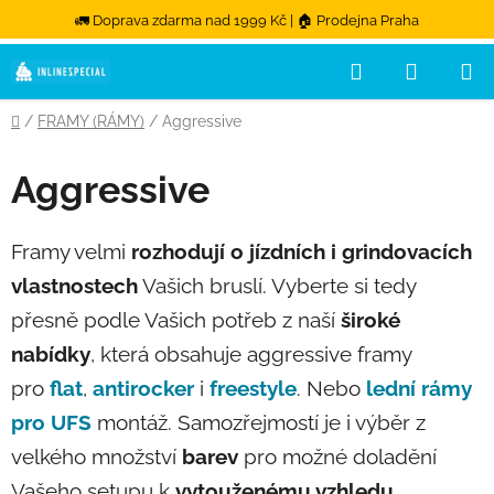
🚛 Doprava zdarma nad 1999 Kč | 🏠 Prodejna Praha
Hledat
NÁKUPN
Přejít na obsah
Domů
/
FRAMY (RÁMY)
/
Aggressive
Aggressive
Framy velmi
rozhodují o jízdních i grindovacích
vlastnostech
Vašich bruslí. Vyberte si tedy
přesně podle Vašich potřeb z naší
široké
nabídky
, která obsahuje aggressive framy
pro
flat
,
antirocker
i
freestyle
. Nebo
lední rámy
pro UFS
montáž. Samozřejmostí je i výběr z
velkého množství
barev
pro možné doladění
Vašeho setupu k
vytouženému vzhledu
.