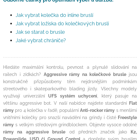
Jak vybrat kolečka do inline bruslí
Jak vybrat ložiska do kolečkových bruslí
Jak se starat o brusle
Jaké vybrat chrániče?
Hledáte maximální kontrolu, pevnost a plynulé slidování na
railech i zídkách?
Aggressive rámy na kolečkové brusle
jsou
konstrukčně přizpůsobeny těm nejdrsnějším podmínkám
streetového i skateparkového blading jízdy. Všechny modely
využívají univerzální
UFS systém uchycení
, který pasuje na
většinu aggressive bot. V naší nabídce najdete standardní
Flat
rámy
pro 4 kolečka v řadě, populární
Anti-rocker rámy
s menšími
vnitřními kolečky pro snazší navádění na grindy i čisté
Freestyle
rámy
s velkým středovým grindblockem. Objevte vysoce odolné
rámy na aggressive brusle
od předních značek jako
K2,
Powerslide, USD či Ground Control
a dopřejte svým bruslím