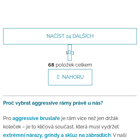
NAČÍST 24 DALŠÍCH
Stránkování
1
3
Ovládací prvky výpisu
68
položek celkem
NAHORU
Proč vybrat aggressive rámy právě u nás?
Pro
aggressive bruslaře
je rám více než jen držák
koleček – je to klíčová součást, která musí vydržet
extrémní nárazy, grindy a skluz na zábradlích
. V naší