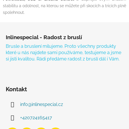
stabilitu a odolnost, na kterou se můžete při skocích a tricích plně
spolehnout.
Zápatí
Inlinespecial - Radost z bruslí
Brusle a bruslení milujeme. Proto všechny produkty
které u nás najdete sami používáme, testujeme a jsme
si jisti kvalitou. Rádi předáme radost z bruslí dál i Vám.
Kontakt
info
@
inlinespecial.cz
+420724165417