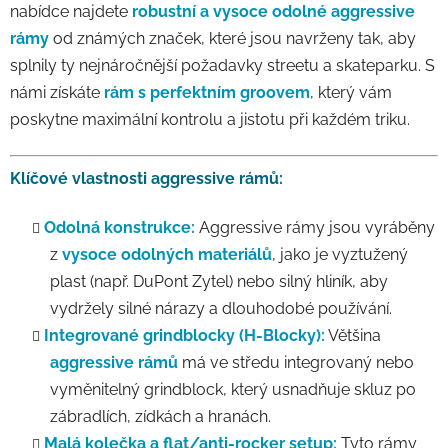
nabídce najdete
robustní a vysoce odolné aggressive
rámy
od známých značek, které jsou navrženy tak, aby
splnily ty nejnáročnější požadavky streetu a skateparku. S
námi získáte
rám s perfektním groovem
, který vám
poskytne maximální kontrolu a jistotu při každém triku.
Klíčové vlastnosti aggressive rámů:
Odolná konstrukce:
Aggressive rámy jsou vyráběny
z
vysoce odolných materiálů
, jako je vyztužený
plast (např. DuPont Zytel) nebo silný hliník, aby
vydržely silné nárazy a dlouhodobé používání.
Integrované grindblocky (H-Blocky):
Většina
aggressive rámů
má ve středu integrovaný nebo
vyměnitelný grindblock, který usnadňuje skluz po
zábradlích, zídkách a hranách.
Malá kolečka a flat/anti-rocker setup:
Tyto rámy