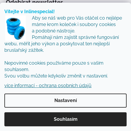
Odebírat newsletter
Vítejte v Inlinespecial!
Vložte svůj e-mail a my vám budeme zasílat informace
Aby se náš web pro Vás otáčel co nejlépe
o nových produktech na našem e-shopu.
máme krom koleček i soubory cookies
Přidejte se k nám a my Vám budeme zasílat ty nejlepší
a podobné nástroje.
novinky a tipy.
Pomáhají nám zajistit správné fungování
webu, měřit jeho výkon a poskytovat ten nejlepší
E-mail
bruslařský zážitek.
Nepovinné cookies používáme pouze s vaším
Vložením e-mailu souhlasíte s
podmínkami
souhlasem.
ochrany osobních údajů
Svou volbu můžete kdykoliv změnit v nastavení.
PŘIHLÁSIT SE
více informací - ochrana osobních údajů
Nastavení
Vytvořil Shoptet
Souhlasím
Copyright 2026
Inlinespecial
. Všechna práva
vyhrazena.
Upravit nastavení cookies