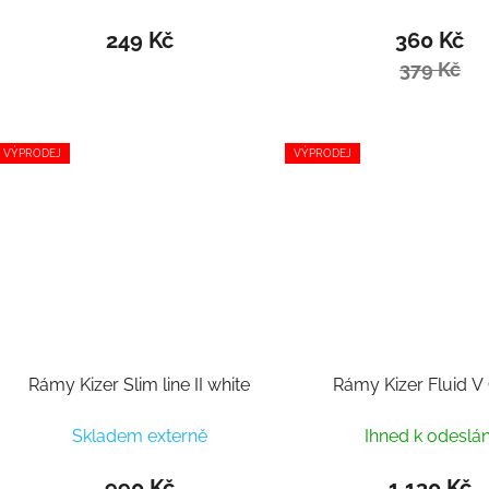
249 Kč
360 Kč
379 Kč
VÝPRODEJ
VÝPRODEJ
Rámy Kizer Slim line II white
Rámy Kizer Fluid V
Skladem externě
Ihned k odeslán
990 Kč
1 130 Kč