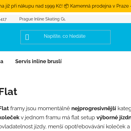
a již při nákupu nad 1999 Kč! 📦 Kamenná prodejna v Praze 
 417
Prague Inline Skating Guide
na
Servis inline bruslí
Flat
Flat
framy jsou momentálně
nejprogresivnější
kateg
koleček
v jednom framu má flat setup
výborné jízdn
ovladatelnost jízdy, menší opotřebovávání koleček 