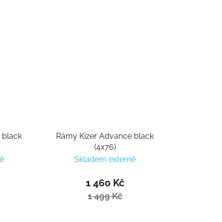
 black
Rámy Kizer Advance black
(4x76)
ě
Skladem externě
1 460 Kč
1 499 Kč