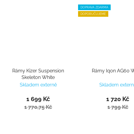
DOPRAVA ZDARMA
DOPORUČUJEME
Rámy Kizer Suspension
Rámy Iqon AG60 W
Skeleton White
Skladem externě
Skladem extern
1 699 Kč
1 720 Kč
1 770,75 Kč
1 799 Kč