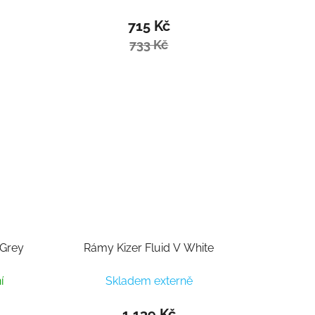
715 Kč
733 Kč
 Grey
Rámy Kizer Fluid V White
í
Skladem externě
1 139 Kč