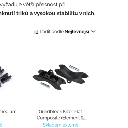
vyžaduje větší přesnost při
knutí triků a vysokou stabilitu v nich
.
Řazení produktů
Řadit podle:
Nejlevnější
d medium
Grindblock Kizer Flat
Composite (Element &
Unlimited)
ě
Skladem externě