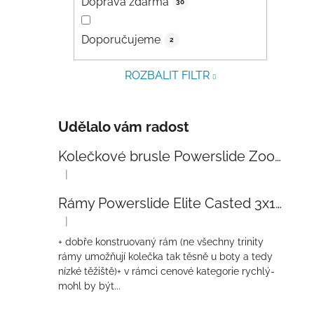
Doprava zdarma
30
Doporučujeme
2
ROZBALIT FILTR
Udělalo vám radost
Kolečkové brusle Powerslide Zoom Baby Blue 80
|
Hodnocení produktu je 5 z 5 hvězdiček.
Rámy Powerslide Elite Casted 3x110 Trinity 270mm
|
Hodnocení produktu je 4 z 5 hvězdiček.
+ dobře konstruovaný rám (ne všechny trinity
rámy umožňují kolečka tak těsně u boty a tedy
nízké těžiště)+ v rámci cenové kategorie rychlý-
mohl by být...