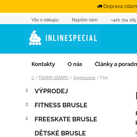
🚛 Doprava zdarm
Přejít na obsah
Vše o nákupu
Napište nám
+420 724 165
Kontakty
O nás
Články a porad
Domů
/
FRAMY (RÁMY)
/
Aggressive
/
Flat
Postranní panel
Kategorie
Přeskočit kategorie
VÝPRODEJ
FITNESS BRUSLE
FREESKATE BRUSLE
DĚTSKÉ BRUSLE