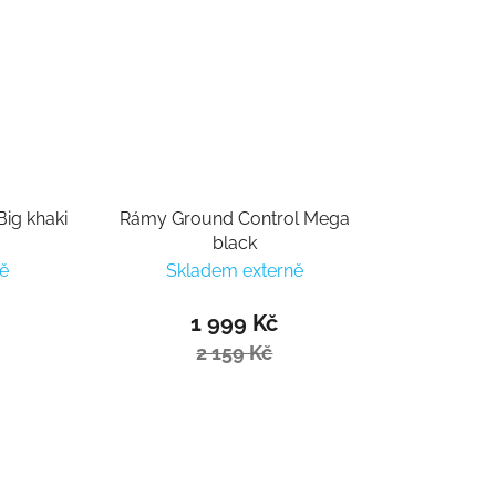
ig khaki
Rámy Ground Control Mega
black
ě
Skladem externě
1 999 Kč
2 159 Kč