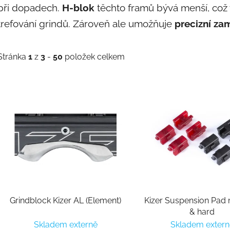
při dopadech.
H-blok
těchto framů bývá menší, což 
trefování grindů. Zároveň ale umožňuje
precizní zam
Stránka
1
z
3
-
50
položek celkem
Výpis produktů
Grindblock Kizer AL (Element)
Kizer Suspension Pa
& hard
Skladem externě
Skladem extern