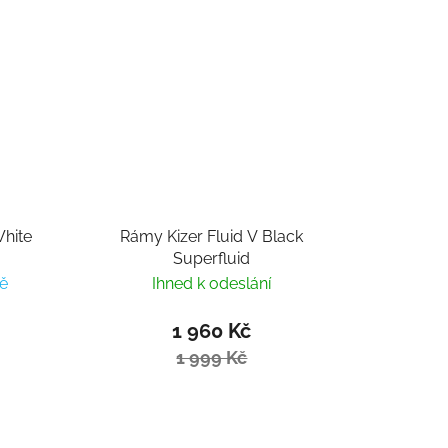
hite
Rámy Kizer Fluid V Black
Superfluid
ě
Ihned k odeslání
1 960 Kč
1 999 Kč