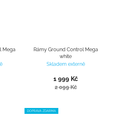
l Mega
Rámy Ground Control Mega
white
ě
Skladem externě
1 999 Kč
2 099 Kč
DOPRAVA ZDARMA