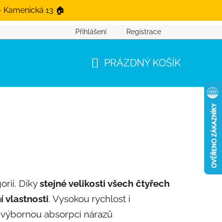
- Kamenická 13 🏠
Přihlášení
Registrace
PRÁZDNÝ KOŠÍK
NÁKUPNÍ KOŠÍK
orií. Díky
stejné velikosti všech čtyřech
í vlastnosti
. Vysokou rychlost i
a výbornou absorpci nárazů