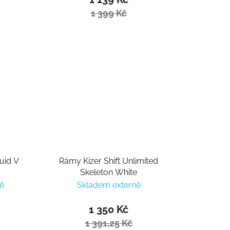
1 399 Kč
uid V
Rámy Kizer Shift Unlimited
Skeleton White
ě
Skladem externě
1 350 Kč
1 391,25 Kč