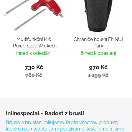
Multifunkční klíč
Chrániče holení ENNUI
Powerslide Wicked
Park
Hardcore Tool
Ihned k odeslání
Ihned k odeslání
730 Kč
970 Kč
760 Kč
1 199 Kč
Zápatí
Inlinespecial - Radost z bruslí
Brusle a bruslení milujeme. Proto všechny produkty
které u nás najdete sami používáme, testujeme a jsme