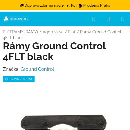
🚛 Doprava zdarma nad 1999 Kč | 🏠 Prodejna Praha
Hledat
NÁKUPN
Přejít na obsah
Domů
/
FRAMY (RÁMY)
/
Aggressive
/
Flat
/
Rámy Ground Control
4FLT black
Rámy Ground Control
4FLT black
Značka:
Ground Control
DOPRAVA ZDARMA