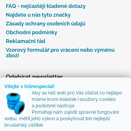
FAQ - nejčastěji kladené dotazy
Najdete u nás tyto značky
Zásady ochrany osobních údajů
Obchodní podmínky
Reklamační řád
Vzorový formulář pro vrácení nebo výměnu
zboží
Odebírat newsletter
Vítejte v Inlinespecial!
Vložte svůj e-mail a my vám budeme zasílat informace
Aby se náš web pro Vás otáčel co nejlépe
o nových produktech na našem e-shopu.
máme krom koleček i soubory cookies
Přidejte se k nám a my Vám budeme zasílat ty nejlepší
a podobné nástroje.
novinky a tipy.
Pomáhají nám zajistit správné fungování
webu, měřit jeho výkon a poskytovat ten nejlepší
E-mail
bruslařský zážitek.