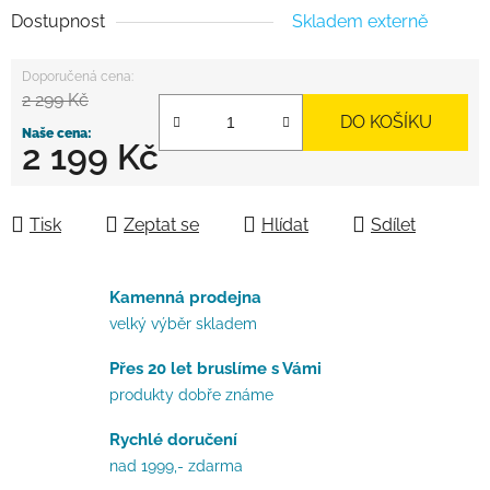
Dostupnost
Skladem externě
2 299 Kč
DO KOŠÍKU
2 199 Kč
Měrná cena:
Tisk
Zeptat se
Hlídat
Sdílet
Kamenná prodejna
velký výběr skladem
Přes 20 let bruslíme s Vámi
produkty dobře známe
Rychlé doručení
nad 1999,- zdarma