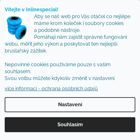
Vítejte v Inlinespecial!
Aby se náš web pro Vás otáčel co nejlépe
máme krom koleček i soubory cookies
a podobné nástroje.
Pomáhají nám zajistit správné fungování
webu, měřit jeho výkon a poskytovat ten nejlepší
bruslařský zážitek.
Kolečkové brusle K2 TRIO 110 zlaté
Nepovinné cookies používáme pouze s vaším
Skladem externě
souhlasem.
6 787 Kč
Svou volbu můžete kdykoliv změnit v nastavení.
více informací - ochrana osobních údajů
Nastavení
Souhlasím