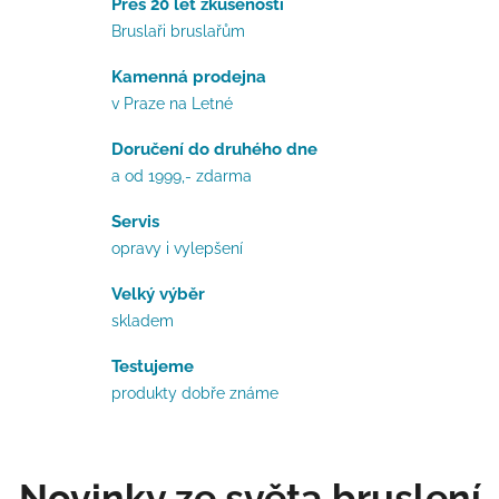
Přes 20 let zkušeností
Bruslaři bruslařům
Kamenná prodejna
v Praze na Letné
Doručení do druhého dne
a od 1999,- zdarma
Servis
opravy i vylepšení
Velký výběr
skladem
Testujeme
produkty dobře známe
Novinky ze světa bruslení