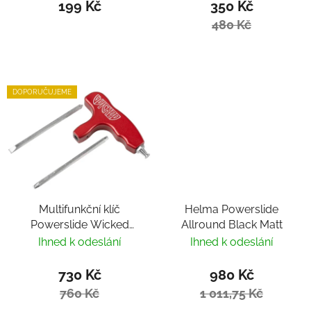
199 Kč
350 Kč
480 Kč
DOPORUČUJEME
Multifunkční klíč
Helma Powerslide
Powerslide Wicked
Allround Black Matt
Hardcore Tool
Ihned k odeslání
Ihned k odeslání
730 Kč
980 Kč
760 Kč
1 011,75 Kč