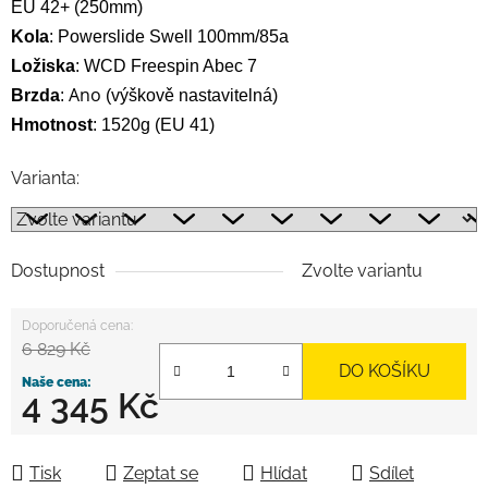
EU 42+ (250mm)
Kola
:
Powerslide Swell 100mm/85a
Ložiska
:
WCD Freespin Abec 7
Ano
Brzda
:
(výškově nastavitelná)
Hmotnost
: 1520g
(EU 41)
Varianta:
Dostupnost
Zvolte variantu
6 829 Kč
DO KOŠÍKU
4 345 Kč
Měrná cena:
Tisk
Zeptat se
Hlídat
Sdílet