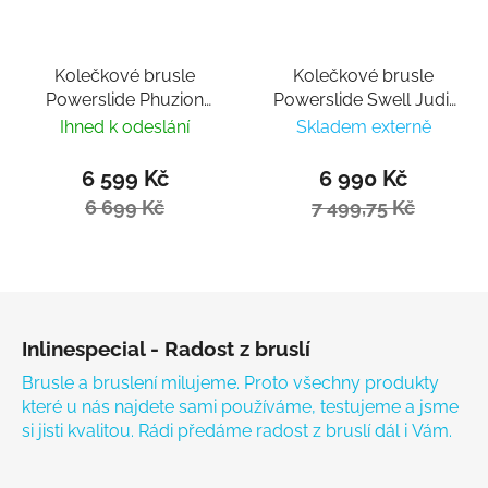
Kolečkové brusle
Kolečkové brusle
Powerslide Phuzion
Powerslide Swell Judit
Argon Syncro Black
Pro 100
Ihned k odeslání
Skladem externě
110 Trinity
6 599 Kč
6 990 Kč
6 699 Kč
7 499,75 Kč
Zápatí
Inlinespecial - Radost z bruslí
Brusle a bruslení milujeme. Proto všechny produkty
které u nás najdete sami používáme, testujeme a jsme
si jisti kvalitou. Rádi předáme radost z bruslí dál i Vám.