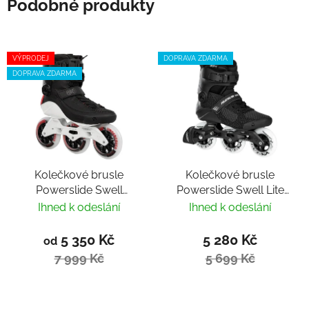
Podobné produkty
VÝPRODEJ
DOPRAVA ZDARMA
DOPRAVA ZDARMA
Kolečkové brusle
Kolečkové brusle
Powerslide Swell
Powerslide Swell Lite
Stellar 110 Trinity
Black 100 Trinity 2022
Ihned k odeslání
Ihned k odeslání
5 350 Kč
5 280 Kč
od
7 999 Kč
5 699 Kč