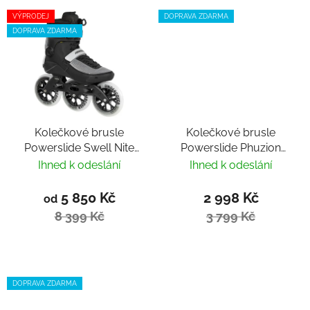
VÝPRODEJ
DOPRAVA ZDARMA
DOPRAVA ZDARMA
Kolečkové brusle
Kolečkové brusle
Powerslide Swell Nite
Powerslide Phuzion
125 Trinity
Radon Umber 80 Trinity
Ihned k odeslání
Ihned k odeslání
5 850 Kč
2 998 Kč
od
8 399 Kč
3 799 Kč
DOPRAVA ZDARMA