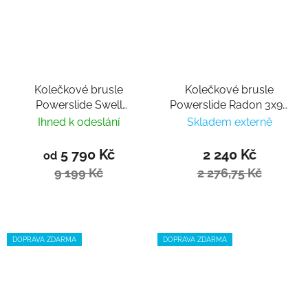
Kolečkové brusle
Kolečkové brusle
Powerslide Swell
Powerslide Radon 3x90
Stellar Road 125 Trinity
Men
Ihned k odeslání
Skladem externě
5 790 Kč
2 240 Kč
od
9 199 Kč
2 276,75 Kč
DOPRAVA ZDARMA
DOPRAVA ZDARMA