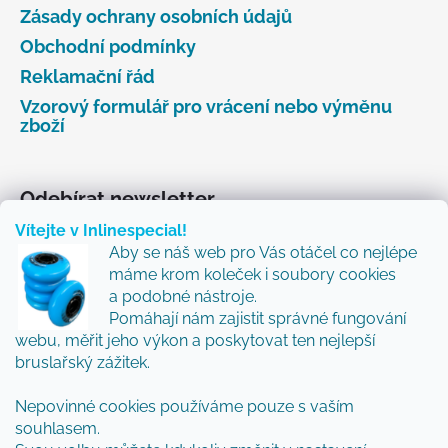
Zásady ochrany osobních údajů
Obchodní podmínky
Reklamační řád
Vzorový formulář pro vrácení nebo výměnu
zboží
Odebírat newsletter
Vítejte v Inlinespecial!
Vložte svůj e-mail a my vám budeme zasílat informace
Aby se náš web pro Vás otáčel co nejlépe
o nových produktech na našem e-shopu.
máme krom koleček i soubory cookies
Přidejte se k nám a my Vám budeme zasílat ty nejlepší
a podobné nástroje.
novinky a tipy.
Pomáhají nám zajistit správné fungování
webu, měřit jeho výkon a poskytovat ten nejlepší
E-mail
bruslařský zážitek.
Nepovinné cookies používáme pouze s vaším
Vložením e-mailu souhlasíte s
podmínkami
souhlasem.
ochrany osobních údajů