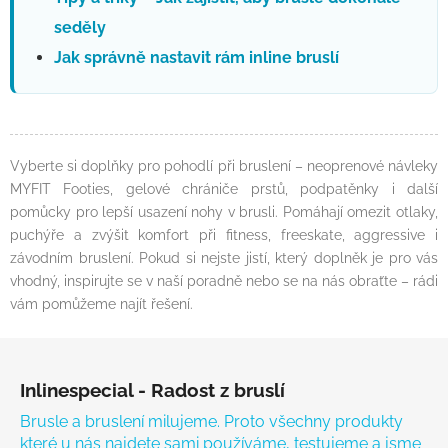
seděly
Jak správně nastavit rám inline bruslí
Vyberte si doplňky pro pohodlí při bruslení – neoprenové návleky
MYFIT Footies, gelové chrániče prstů, podpatěnky i další
pomůcky pro lepší usazení nohy v brusli. Pomáhají omezit otlaky,
puchýře a zvýšit komfort při fitness, freeskate, aggressive i
závodním bruslení. Pokud si nejste jistí, který doplněk je pro vás
vhodný, inspirujte se v naší poradně nebo se na nás obraťte – rádi
vám pomůžeme najít řešení.
Zápatí
Inlinespecial - Radost z bruslí
Brusle a bruslení milujeme. Proto všechny produkty
které u nás najdete sami používáme, testujeme a jsme