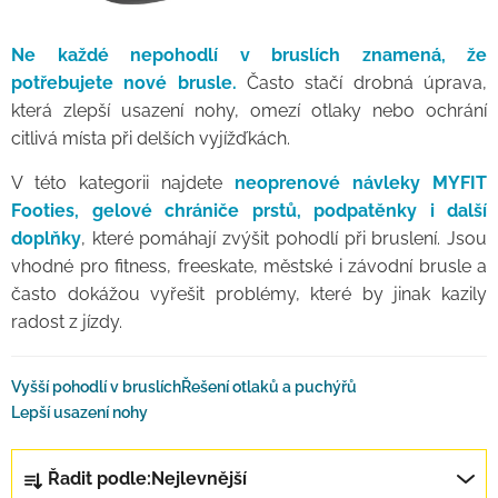
Ne každé nepohodlí v bruslích znamená, že
potřebujete nové brusle.
Často stačí drobná úprava,
která zlepší usazení nohy, omezí otlaky nebo ochrání
citlivá místa při delších vyjížďkách.
V této kategorii najdete
neoprenové návleky MYFIT
Footies, gelové chrániče prstů, podpatěnky i další
doplňky
, které pomáhají zvýšit pohodlí při bruslení. Jsou
vhodné pro fitness, freeskate, městské i závodní brusle a
často dokážou vyřešit problémy, které by jinak kazily
radost z jízdy.
Vyšší pohodlí v bruslích
Řešení otlaků a puchýřů
Lepší usazení nohy
Řazení produktů
Řadit podle:
Nejlevnější