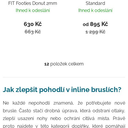
FIT Footies Donut 2mm
Standard
Ihned k odeslání
Ihned k odeslání
630 Kč
895 Kč
od
663 Kč
1 299 Kč
12
položek celkem
Ovládací prvky výpisu
Jak zlepšit pohodlí v inline bruslích?
Ne každé nepohodlí znamená, že potřebujete nové
brusle. Často stačí drobná úprava, která odstraní otlaky,
zlepší usazení nohy nebo ochrání citlivá místa. Právě
proto najdete v této kategorii doplňky, které pomáhají