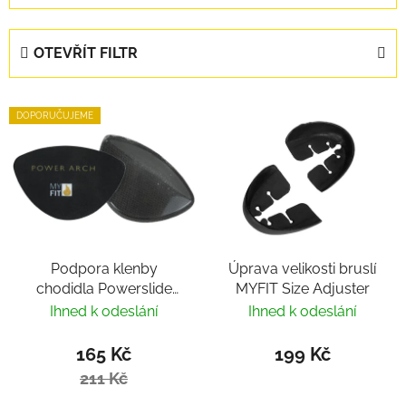
OTEVŘÍT FILTR
Výpis produktů
DOPORUČUJEME
Podpora klenby
Úprava velikosti bruslí
chodidla Powerslide
MYFIT Size Adjuster
MY FIT
Ihned k odeslání
Ihned k odeslání
165 Kč
199 Kč
211 Kč