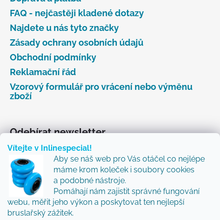
FAQ - nejčastěji kladené dotazy
Najdete u nás tyto značky
Zásady ochrany osobních údajů
Obchodní podmínky
Reklamační řád
Vzorový formulář pro vrácení nebo výměnu
zboží
Odebírat newsletter
Vítejte v Inlinespecial!
Vložte svůj e-mail a my vám budeme zasílat informace
Aby se náš web pro Vás otáčel co nejlépe
o nových produktech na našem e-shopu.
máme krom koleček i soubory cookies
Přidejte se k nám a my Vám budeme zasílat ty nejlepší
a podobné nástroje.
novinky a tipy.
Pomáhají nám zajistit správné fungování
webu, měřit jeho výkon a poskytovat ten nejlepší
E-mail
bruslařský zážitek.