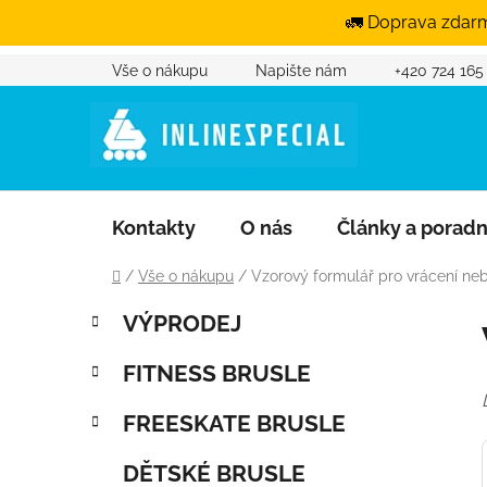
🚛 Doprava zdarm
Vše o nákupu
Napište nám
+420 724 165
Přejít na obsah
Kontakty
O nás
Články a porad
Domů
/
Vše o nákupu
/
Vzorový formulář pro vrácení ne
Postranní panel
Kategorie
Přeskočit kategorie
VÝPRODEJ
FITNESS BRUSLE
FREESKATE BRUSLE
DĚTSKÉ BRUSLE