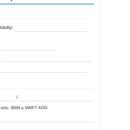
dnávky:
/
le účtu, IBAN a SWIFT KÓD.