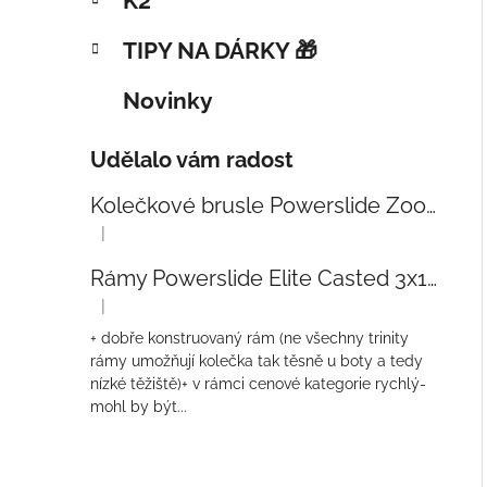
K2
TIPY NA DÁRKY 🎁
Novinky
Udělalo vám radost
Kolečkové brusle Powerslide Zoom Baby Blue 80
|
Hodnocení produktu je 5 z 5 hvězdiček.
Rámy Powerslide Elite Casted 3x110 Trinity 270mm
|
Hodnocení produktu je 4 z 5 hvězdiček.
+ dobře konstruovaný rám (ne všechny trinity
rámy umožňují kolečka tak těsně u boty a tedy
nízké těžiště)+ v rámci cenové kategorie rychlý-
mohl by být...