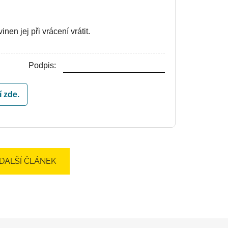
en jej při vrácení vrátit.
Podpis:
 zde.
DALŠÍ ČLÁNEK