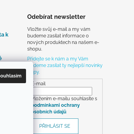
Odebírat newsletter
Vložte svůj e-mail a my vám
ta k
budeme zasílat informace o
nových produktech na našem e-
shopu.
é
Přidejte se k nám a my Vám
budeme zasílat ty nejlepší novinky
a tipy.
čky
ouhlasím
ch
E-mail
Vložením e-mailu souhlasíte s
podmínkami ochrany
osobních údajů
rácení
PŘIHLÁSIT SE