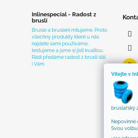
Zápatí
Inlinespecial - Radost z
Kont
bruslí
Brusle a bruslení milujeme. Proto
všechny produkty které u nás
najdete sami používáme,
testujeme a jsme si jisti kvalitou.
Rádi předáme radost z bruslí dál
i Vám.
Vítejte v In
bruslařský 
Nepovinné 
Svou volbu 