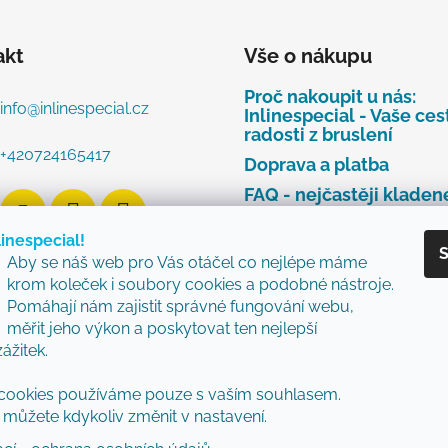
akt
Vše o nákupu
Proč nakoupit u nás:
info
@
inlinespecial.cz
Inlinespecial - Vaše ces
radosti z bruslení
+420724165417
Doprava a platba
FAQ - nejčastěji kladen
dotazy
linespecial!
Najdete u nás tyto zna
S
Aby se náš web pro Vás otáčel co nejlépe máme
Zásady ochrany osobní
krom koleček i soubory cookies a podobné nástroje.
údajů
Pomáhají nám zajistit správné fungování webu,
Obchodní podmínky
měřit jeho výkon a poskytovat ten nejlepší
zážitek.
Reklamační řád
Vzorový formulář pro v
cookies používáme pouze s vaším souhlasem.
nebo výměnu zboží
můžete kdykoliv změnit v nastavení.