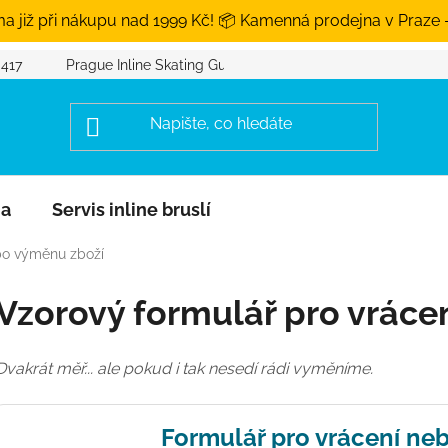
a již při nákupu nad 1999 Kč! 📦 Kamenná prodejna v Praze 
 417
Prague Inline Skating Guide
na
Servis inline bruslí
bo výměnu zboží
Vzorový formulář pro vráce
Dvakrát měř... ale pokud i tak nesedí rádi vyměníme.
Formulář pro vrácení ne