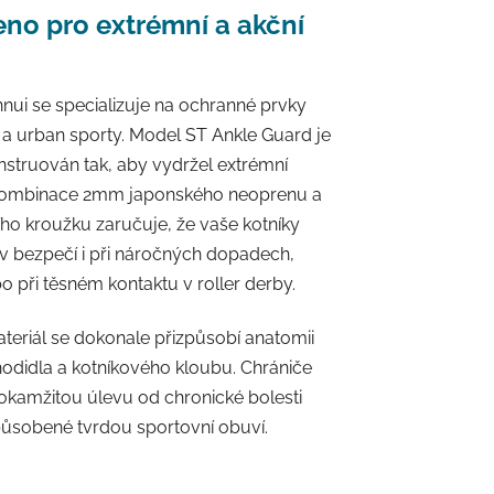
no pro extrémní a akční
nui se specializuje na ochranné prvky
t a urban sporty. Model ST Ankle Guard je
nstruován tak, aby vydržel extrémní
 Kombinace 2mm japonského neoprenu a
ho kroužku zaručuje, že vaše kotníky
v bezpečí i při náročných dopadech,
bo při těsném kontaktu v roller derby.
teriál se dokonale přizpůsobí anatomii
odidla a kotníkového kloubu. Chrániče
 okamžitou úlevu od chronické bolesti
působené tvrdou sportovní obuví.