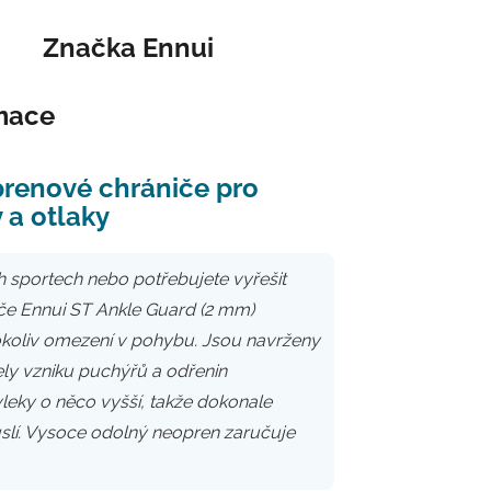
Značka
Ennui
rmace
prenové chrániče pro
 a otlaky
 sportech nebo potřebujete vyřešit
iče Ennui ST Ankle Guard (2 mm)
okoliv omezení v pohybu. Jsou navrženy
ely vzniku puchýřů a odřenin
leky o něco vyšší, takže dokonale
ruslí. Vysoce odolný neopren zaručuje