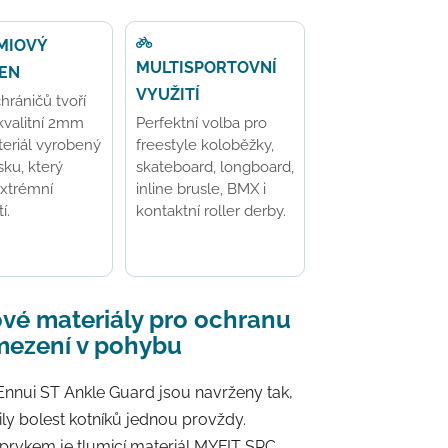
MIOVÝ
MULTISPORTOVNÍ
EN
VYUŽITÍ
hráničů tvoří
kvalitní 2mm
Perfektní volba pro
eriál vyrobený
freestyle koloběžky,
ku, který
skateboard, longboard,
extrémní
inline brusle, BMX i
í.
kontaktní roller derby.
vé materiály pro ochranu
mezení v pohybu
Ennui ST Ankle Guard jsou navrženy tak,
ily bolest kotníků jednou provždy.
prvkem je tlumicí materiál MYFIT SPC