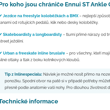
Pro koho jsou chrániče Ennui ST Ankle
✔ Jezdce na freestyle koloběžkách a BMX
– nejlepší způsob
ranami od rotujících pedálů, klik nebo desky koloběžky.
✔ Skateboardisty a longboardisty
– tlumí přímé nárazy od tr
street ježdění.
✔ Urban a freeskate inline bruslaře
– pro všechny, kteří mají
silné otlaky a tlak z boku kotníkových kloubů.
Tip z Inlinespecialu:
Návlek je možné nosit přímo na noze 
ponožku. Spodní otvor na patě si v případě potřeby můžet
přesně podle anatomie vaší nohy. Pro dlouhou životnost 
Technické informace