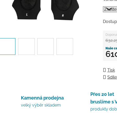
Dostup
632,2
61
Měrná
Tisk
Sdíle
Přes 20 let
Kamenná prodejna
bruslíme s 
velký výběr skladem
produkty do