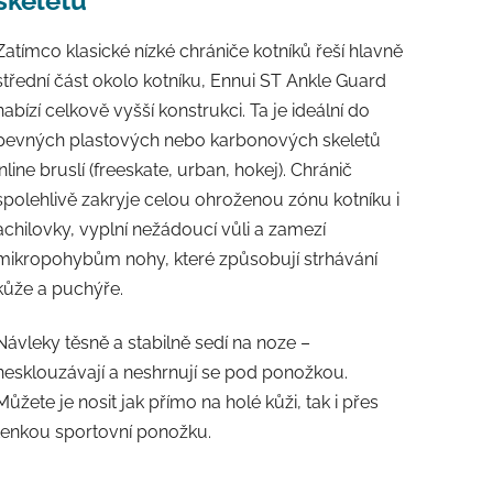
skeletů
Zatímco klasické nízké chrániče kotníků řeší hlavně
střední část okolo kotníku, Ennui ST Ankle Guard
nabízí celkově vyšší konstrukci. Ta je ideální do
pevných plastových nebo karbonových skeletů
inline bruslí (freeskate, urban, hokej). Chránič
spolehlivě zakryje celou ohroženou zónu kotníku i
achilovky, vyplní nežádoucí vůli a zamezí
mikropohybům nohy, které způsobují strhávání
kůže a puchýře.
Návleky těsně a stabilně sedí na noze –
nesklouzávají a neshrnují se pod ponožkou.
Můžete je nosit jak přímo na holé kůži, tak i přes
tenkou sportovní ponožku.