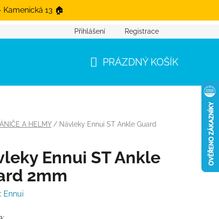
- Kamenická 13 🏠
Přihlášení
Registrace
PRÁZDNÝ KOŠÍK
NÁKUPNÍ KOŠÍK
ÁNIČE A HELMY
/
Návleky Ennui ST Ankle Guard
leky Ennui ST Ankle
ard 2mm
:
Ennui
a: