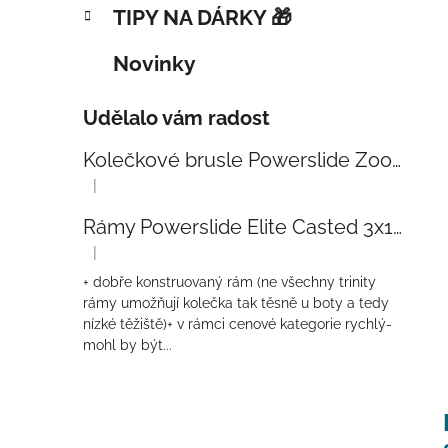
TIPY NA DÁRKY 🎁
Novinky
Udělalo vám radost
Kolečkové brusle Powerslide Zoom Baby Blue 80
|
Hodnocení produktu je 5 z 5 hvězdiček.
Rámy Powerslide Elite Casted 3x110 Trinity 270mm
|
Hodnocení produktu je 4 z 5 hvězdiček.
+ dobře konstruovaný rám (ne všechny trinity
rámy umožňují kolečka tak těsně u boty a tedy
nízké těžiště)+ v rámci cenové kategorie rychlý-
mohl by být...