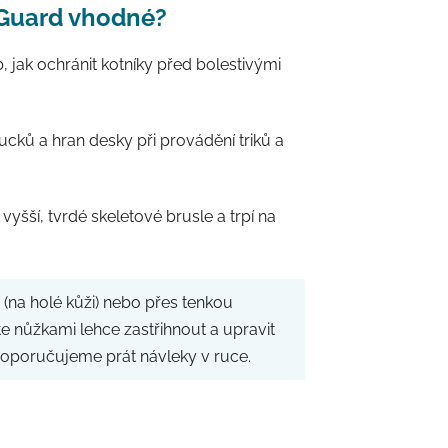
 Guard vhodné?
, jak ochránit kotníky před bolestivými
ucků a hran desky při provádění triků a
 vyšší, tvrdé skeletové brusle a trpí na
(na holé kůži) nebo přes tenkou
e nůžkami lehce zastřihnout a upravit
doporučujeme prát návleky v ruce.