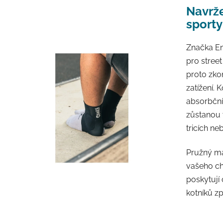
Navrže
sporty
Značka En
pro stree
proto zko
zatížení.
absorbční
zůstanou 
tricích ne
Pružný ma
vašeho ch
poskytují
kotníků z