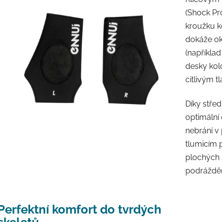
(Shock Pro
kroužku ko
dokáže oka
(napříkla
desky kol
citlivým 
Díky střed
optimální 
nebrání v
tlumicím 
plochých 
podrážděn
Perfektní komfort do tvrdých