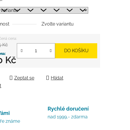
nost
Zvolte variantu
5 Kč
DO KOŠÍKU
0 Kč
 cena:
Zeptat se
Hlídat
t
Rychlé doručení
Vámi
nad 1999,- zdarma
bře známe