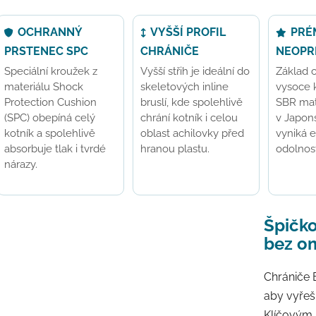
OCHRANNÝ
VYŠŠÍ PROFIL
PRÉ
PRSTENEC SPC
CHRÁNIČE
NEOPR
Speciální kroužek z
Vyšší střih je ideální do
Základ c
materiálu Shock
skeletových inline
vysoce 
Protection Cushion
bruslí, kde spolehlivě
SBR mat
(SPC) obepíná celý
chrání kotník i celou
v Japons
kotník a spolehlivě
oblast achilovky před
vyniká 
absorbuje tlak i tvrdé
hranou plastu.
odolnost
nárazy.
Špičko
bez o
Chrániče 
aby vyřeš
Klíčovým 