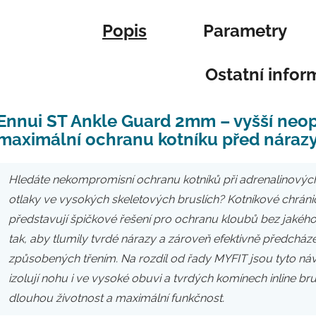
Popis
Parametry
Ostatní info
Ennui ST Ankle Guard 2mm – vyšší neo
maximální ochranu kotníku před nárazy
Hledáte nekompromisní ochranu kotníků při adrenalinových
otlaky ve vysokých skeletových bruslích? Kotníkové chrán
představují špičkové řešení pro ochranu kloubů bez jakéh
tak, aby tlumily tvrdé nárazy a zároveň efektivně předcház
způsobených třením. Na rozdíl od řady MYFIT jsou tyto náv
izolují nohu i ve vysoké obuvi a tvrdých komínech inline b
dlouhou životnost a maximální funkčnost.