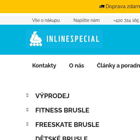
🚛 Doprava zdarm
Vše o nákupu
Napište nám
+420 724 165
Přejít na obsah
Kontakty
O nás
Články a porad
Postranní panel
Kategorie
Přeskočit kategorie
VÝPRODEJ
FITNESS BRUSLE
FREESKATE BRUSLE
DĚTSKÉ BRUSLE