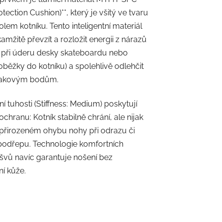
tection Cushion)**, který je všitý ve tvaru
lem kotníku. Tento inteligentní materiál
mžitě převzít a rozložit energii z nárazů
d při úderu desky skateboardu nebo
oběžky do kotníku) a spolehlivě odlehčit
tlakovým bodům.
ní tuhosti (Stiffness: Medium) poskytují
ochranu: Kotník stabilně chrání, ale nijak
 přirozeném ohybu nohy při odrazu či
podřepu. Technologie komfortních
švů navíc garantuje nošení bez
í kůže.