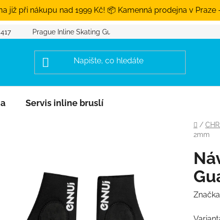
a již při nákupu nad 1999 Kč! 📦 Kamenná prodejna v Praze 
 417
Prague Inline Skating Guide
na
Servis inline bruslí
Domů
/
CHR
2mm
Náv
Gu
Značka
Variant