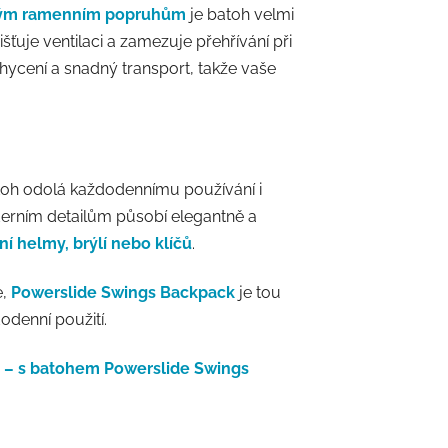
ným ramenním popruhům
je batoh velmi
šťuje ventilaci a zamezuje přehřívání při
ycení a snadný transport, takže vaše
atoh odolá každodennímu používání i
rním detailům působí elegantně a
í helmy, brýlí nebo klíčů
.
e,
Powerslide Swings Backpack
je tou
odenní použití.
m – s batohem Powerslide Swings