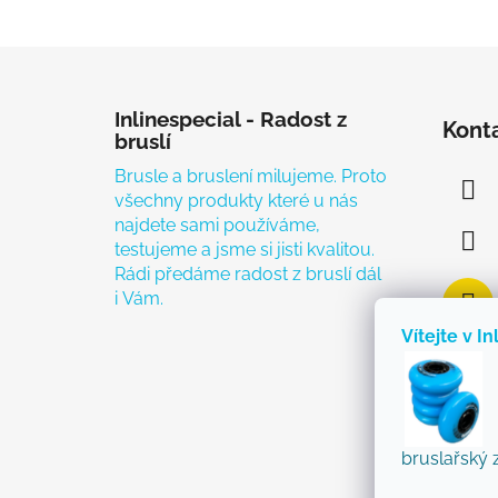
Zápatí
Inlinespecial - Radost z
Kont
bruslí
Brusle a bruslení milujeme. Proto
všechny produkty které u nás
najdete sami používáme,
testujeme a jsme si jisti kvalitou.
Rádi předáme radost z bruslí dál
i Vám.
Vítejte v In
bruslařský 