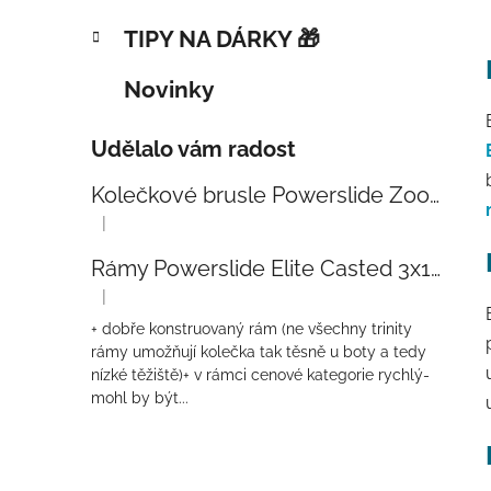
TIPY NA DÁRKY 🎁
Novinky
Udělalo vám radost
Kolečkové brusle Powerslide Zoom Baby Blue 80
|
Hodnocení produktu je 5 z 5 hvězdiček.
Rámy Powerslide Elite Casted 3x110 Trinity 270mm
|
Hodnocení produktu je 4 z 5 hvězdiček.
+ dobře konstruovaný rám (ne všechny trinity
rámy umožňují kolečka tak těsně u boty a tedy
nízké těžiště)+ v rámci cenové kategorie rychlý-
mohl by být...