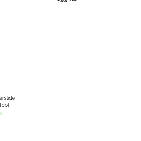
erslide
Tool
í