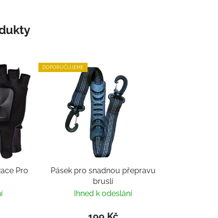
odukty
DOPORUČUJEME
Race Pro
Pásek pro snadnou přepravu
bruslí
í
Ihned k odeslání
199 Kč