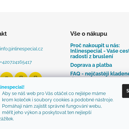
akt
Vše o nákupu
Proč nakoupit u nás:
info
@
inlinespecial.cz
Inlinespecial - Vaše ces
radosti z bruslení
+420724165417
Doprava a platba
FAQ - nejčastěji kladen
dotazy
linespecial!
Najdete u nás tyto zna
S
Aby se náš web pro Vás otáčel co nejlépe máme
Zásady ochrany osobní
krom koleček i soubory cookies a podobné nástroje.
údajů
Pomáhají nám zajistit správné fungování webu,
Obchodní podmínky
měřit jeho výkon a poskytovat ten nejlepší
zážitek.
Reklamační řád
Vzorový formulář pro v