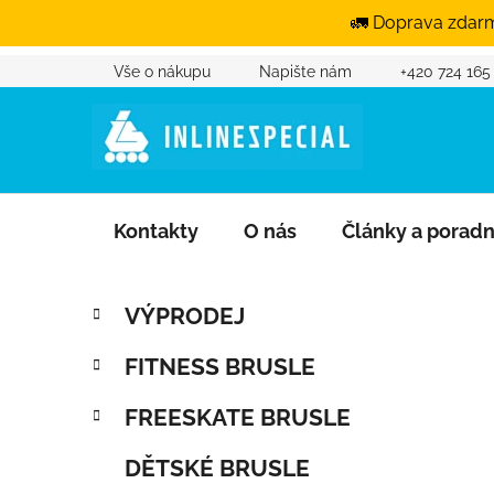
🚛 Doprava zdarm
Vše o nákupu
Napište nám
+420 724 165
Přejít na obsah
Kontakty
O nás
Články a porad
Postranní panel
Kategorie
Přeskočit kategorie
VÝPRODEJ
FITNESS BRUSLE
FREESKATE BRUSLE
DĚTSKÉ BRUSLE