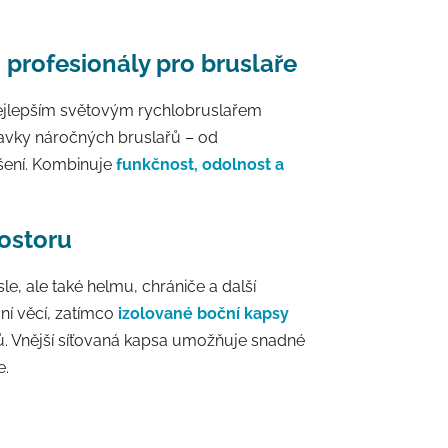
profesionály pro bruslaře
nejlepším světovým rychlobruslařem
davky náročných bruslařů – od
šení. Kombinuje
funkčnost, odolnost a
rostoru
le, ale také helmu, chrániče a další
í věcí, zatímco
izolované boční kapsy
ů. Vnější síťovaná kapsa umožňuje snadné
e.