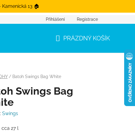
- Kamenická 13 🏠
Přihlášení
Registrace
PRÁZDNÝ KOŠÍK
NÁKUPNÍ KOŠÍK
OHY
/
Batoh Swings Bag White
toh Swings Bag
ite
:
Swings
:
cca 27 l