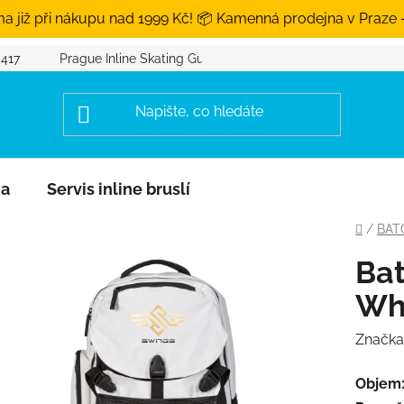
a již při nákupu nad 1999 Kč! 📦 Kamenná prodejna v Praze 
 417
Prague Inline Skating Guide
na
Servis inline bruslí
Domů
/
BAT
Ba
Wh
Značka
Objem