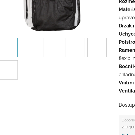
Rozmě
Materiá
úpravou
Držák n
Uchyce
Polstro
Ramenn
flexibiln
Boční 
chladn
Vnitřní
Ventila
Dostup
2 040