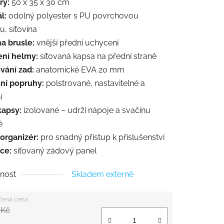
ry:
50 x 35 x 30 cm
l:
odolný polyester s PU povrchovou
, síťovina
a brusle:
vnější přední uchycení
ní helmy:
síťovaná kapsa na přední straně
vání zad:
anatomické EVA 20 mm
í popruhy:
polstrované, nastavitelné a
í
kapsy:
izolované – udrží nápoje a svačinu
é
 organizér:
pro snadný přístup k příslušenství
ce:
síťovaný zádový panel
nost
Skladem externě
 Kč