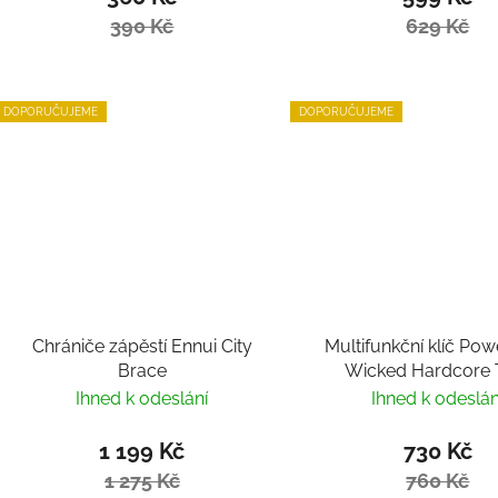
390 Kč
629 Kč
DOPORUČUJEME
DOPORUČUJEME
Chrániče zápěstí Ennui City
Multifunkční klíč Pow
Brace
Wicked Hardcore 
Ihned k odeslání
Ihned k odeslán
1 199 Kč
730 Kč
1 275 Kč
760 Kč