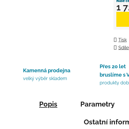
1 
Měrná
Tisk
Sdíle
Přes 20 let
Kamenná prodejna
bruslíme s 
velký výběr skladem
produkty do
Popis
Parametry
Ostatní info