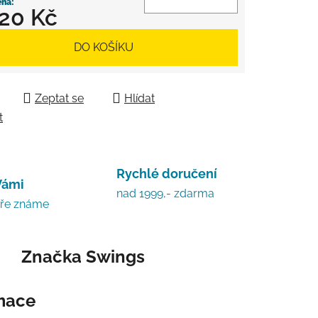
720 Kč
 cena:
DO KOŠÍKU
Zeptat se
Hlídat
t
Rychlé doručení
Vámi
nad 1999,- zdarma
bře známe
Značka
Swings
rmace