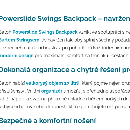
Powerslide Swings Backpack – navržen 
Batoh
Powerslide Swings Backpack
vznikl ve spolupráci s 
Bartem Swingsem
. Je navržen tak, aby splnil všechny poža
bezpečného uložení bruslí až po pohodlí při každodenním no
moderní design
pro maximální komfort na tréninku i cestách.
Dokonalá organizace a chytré řešení p
Batoh nabízí
velkorysý objem 27 litrů
, který pojme nejen brus
příslušenství. Vnitřní
organizér
umožňuje přehledné uspořádán
udrží nápoje a svačinu příjemně chladné i během horkých dn
uchycení helmy nebo drobností, které potřebujete mít po ruc
Bezpečné a komfortní nošení