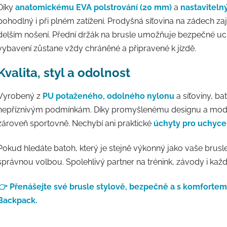
Díky
anatomickému EVA polstrování (20 mm)
a
nastavitel
pohodlný i při plném zatížení. Prodyšná síťovina na zádech zaji
delším nošení. Přední držák na brusle umožňuje bezpečné uch
vybavení zůstane vždy chráněné a připravené k jízdě.
Kvalita, styl a odolnost
Vyrobený z
PU potaženého, odolného nylonu
a síťoviny, b
nepříznivým podmínkám. Díky promyšlenému designu a mode
zároveň sportovně. Nechybí ani praktické
úchyty pro uchycen
Pokud hledáte batoh, který je stejně výkonný jako vaše brusl
správnou volbou. Spolehlivý partner na trénink, závody i každ
👉 Přenášejte své brusle stylově, bezpečně a s komforte
Backpack.