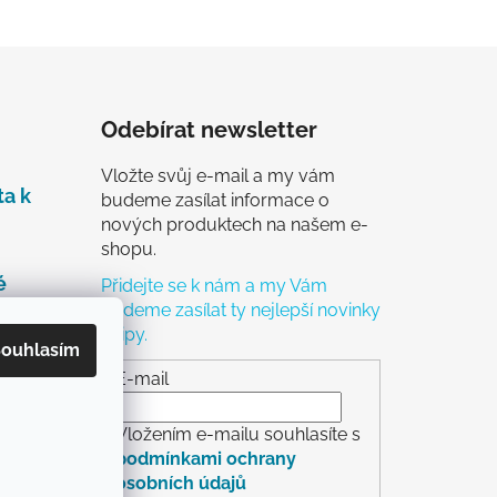
Odebírat newsletter
Vložte svůj e-mail a my vám
ta k
budeme zasílat informace o
nových produktech na našem e-
shopu.
é
Přidejte se k nám a my Vám
budeme zasílat ty nejlepší novinky
a tipy.
čky
ouhlasím
ch
E-mail
Vložením e-mailu souhlasíte s
podmínkami ochrany
osobních údajů
rácení