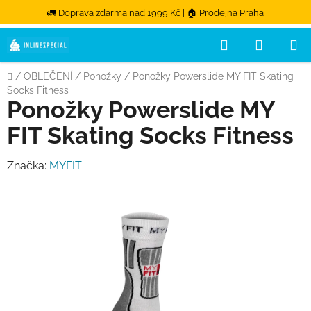
🚛 Doprava zdarma nad 1999 Kč | 🏠 Prodejna Praha
Hledat
NÁKUPN
Přejít na obsah
Domů
/
OBLEČENÍ
/
Ponožky
/
Ponožky Powerslide MY FIT Skating
Socks Fitness
Ponožky Powerslide MY
FIT Skating Socks Fitness
Značka:
MYFIT