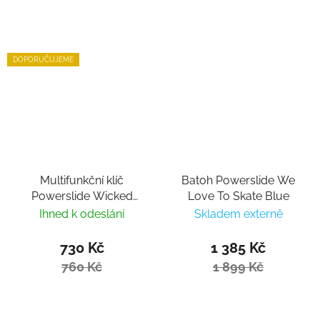
DOPORUČUJEME
Multifunkční klíč
Batoh Powerslide We
Powerslide Wicked
Love To Skate Blue
Hardcore Tool
Ihned k odeslání
Skladem externě
730 Kč
1 385 Kč
760 Kč
1 899 Kč