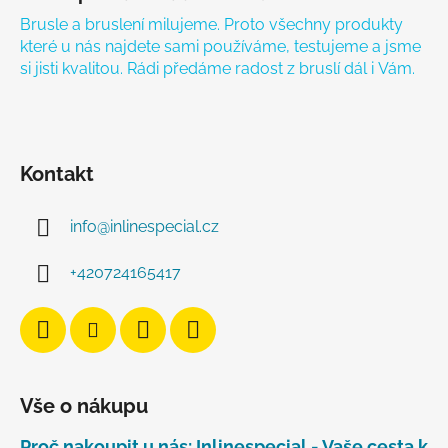
Brusle a bruslení milujeme. Proto všechny produkty
které u nás najdete sami používáme, testujeme a jsme
si jisti kvalitou. Rádi předáme radost z bruslí dál i Vám.
Kontakt
info
@
inlinespecial.cz
+420724165417
Vše o nákupu
Proč nakoupit u nás: Inlinespecial - Vaše cesta k