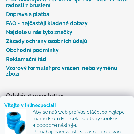
radosti z bruslení
Doprava a platba
FAQ - nejčastěji kladené dotazy
Najdete u nás tyto značky
Zásady ochrany osobních údajů
Obchodní podmínky
Reklamační řád
Vzorový formulář pro vrácení nebo výměnu
zboží
Odebírat newsletter
Vítejte v Inlinespecial!
Vložte svůj e-mail a my vám budeme zasílat informace
Aby se náš web pro Vás otáčel co nejlépe
o nových produktech na našem e-shopu.
máme krom koleček i soubory cookies
Přidejte se k nám a my Vám budeme zasílat ty nejlepší
a podobné nástroje.
novinky a tipy.
Pomáhají nám zajistit správné fungování