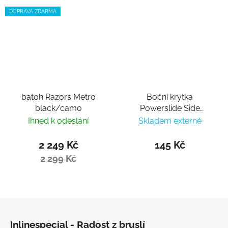
DOPRAVA ZDARMA
batoh Razors Metro
Boční krytka
black/camo
Powerslide Side
Protector black
Ihned k odeslání
Skladem externě
2 249 Kč
145 Kč
2 299 Kč
Zápatí
Inlinespecial - Radost z bruslí