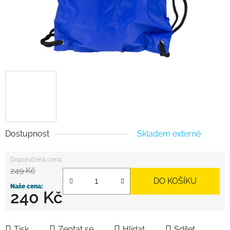
Dostupnost
Skladem externě
249 Kč
DO KOŠÍKU
240 Kč
Měrná cena:
Tisk
Zeptat se
Hlídat
Sdílet