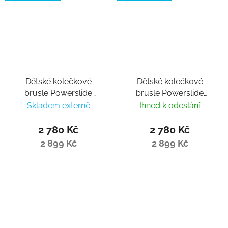
Dětské kolečkové
Dětské kolečkové
brusle Powerslide
brusle Powerslide
Stargaze Dusk
Stargaze Aqua
Skladem externě
Ihned k odeslání
2 780 Kč
2 780 Kč
2 899 Kč
2 899 Kč