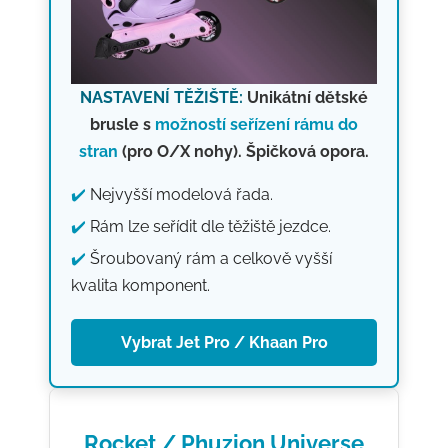
NASTAVENÍ TĚŽIŠTĚ:
Unikátní dětské
brusle s
možností seřízení rámu do
stran
(pro O/X nohy). Špičková opora.
✔️
Nejvyšší modelová řada.
✔️
Rám lze seřídit dle těžiště jezdce.
✔️
Šroubovaný rám a celkově vyšší
kvalita komponent.
Vybrat Jet Pro / Khaan Pro
Rocket / Phuzion Universe