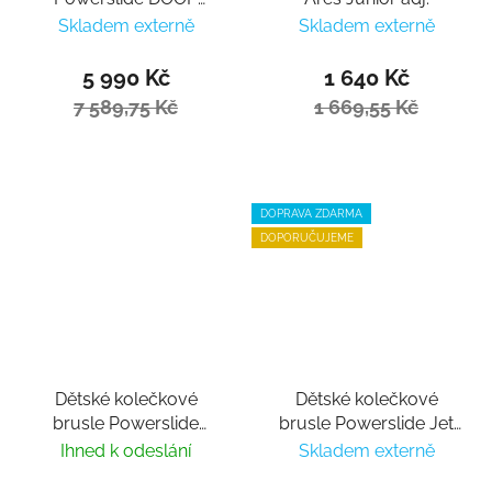
Urban 90
Skladem externě
Skladem externě
5 990 Kč
1 640 Kč
7 589,75 Kč
1 669,55 Kč
DOPRAVA ZDARMA
DOPORUČUJEME
Dětské kolečkové
Dětské kolečkové
brusle Powerslide
brusle Powerslide Jet
Khaan Junior NXT
Pro Black nastavitelné
Ihned k odeslání
Skladem externě
White