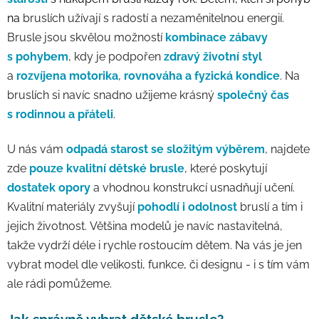
na
bruslích užívají s radostí a nezaměnitelnou energií.
Brusle jsou skvělou možností
kombinace zábavy
s pohybem
, kdy je podpořen
zdravý životní styl
a
rozvíjena motorika
,
rovnováha a fyzická kondice
. Na
bruslích si navíc snadno užijeme krásný
společný čas
s rodinnou a přáteli
.
U nás vám
odpadá starost se složitým výběrem
, najdete
zde
pouze kvalitní dětské brusle
, které poskytují
dostatek opory
a vhodnou konstrukcí usnadňují učení.
Kvalitní materiály zvyšují
pohodlí i odolnost
bruslí a tím i
jejich životnost.
Většina modelů je navíc nastavitelná,
takže vydrží déle i rychle rostoucím dětem. Na vás je jen
vybrat model dle velikosti, funkce, či designu - i s tím vám
ale rádi pomůžeme.