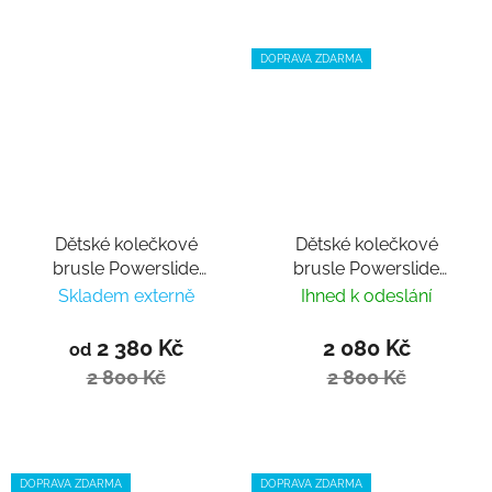
DOPRAVA ZDARMA
Dětské kolečkové
Dětské kolečkové
brusle Powerslide
brusle Powerslide
Rocket Motley
Rocket Pale Mauve
Skladem externě
Ihned k odeslání
2 380 Kč
2 080 Kč
od
2 800 Kč
2 800 Kč
DOPRAVA ZDARMA
DOPRAVA ZDARMA