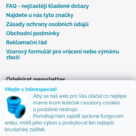
FAQ - nejčastěji kladené dotazy
Najdete u nás tyto značky
Zásady ochrany osobních údajů
Obchodní podmínky
Reklamační řád
Vzorový formulář pro vrácení nebo výměnu
zboží
Odebírat newsletter
Vítejte v Inlinespecial!
Vložte svůj e-mail a my vám budeme zasílat informace
Aby se náš web pro Vás otáčel co nejlépe
o nových produktech na našem e-shopu.
máme krom koleček i soubory cookies
Přidejte se k nám a my Vám budeme zasílat ty nejlepší
a podobné nástroje.
novinky a tipy.
Pomáhají nám zajistit správné fungování
webu, měřit jeho výkon a poskytovat ten nejlepší
E-mail
bruslařský zážitek.