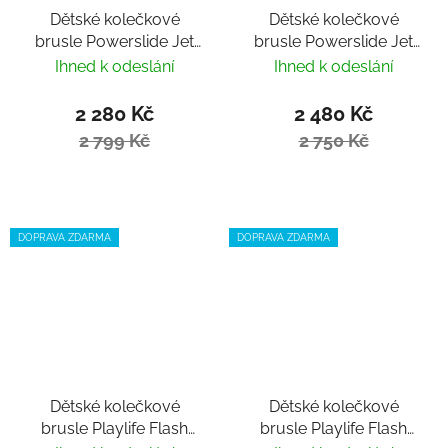
Dětské kolečkové
Dětské kolečkové
brusle Powerslide Jet
brusle Powerslide Jet
Black nastavitelné
Brown nastavitelné
Ihned k odeslání
Ihned k odeslání
2 280 Kč
2 480 Kč
2 799 Kč
2 750 Kč
DOPRAVA ZDARMA
DOPRAVA ZDARMA
Dětské kolečkové
Dětské kolečkové
brusle Playlife Flash
brusle Playlife Flash