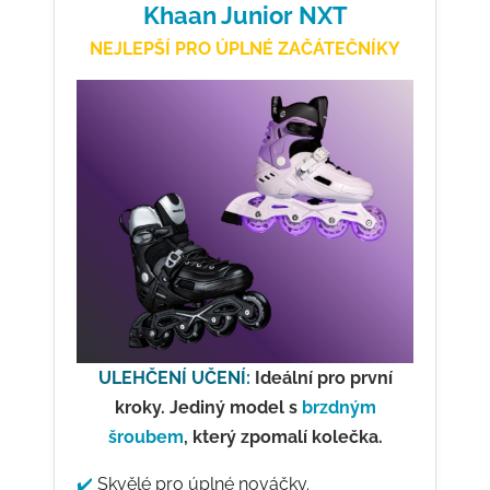
Khaan Junior NXT
NEJLEPŠÍ PRO ÚPLNÉ ZAČÁTEČNÍKY
ULEHČENÍ UČENÍ:
Ideální pro první
kroky. Jediný model s
brzdným
šroubem
, který zpomalí kolečka.
✔️
Skvělé pro úplné nováčky.