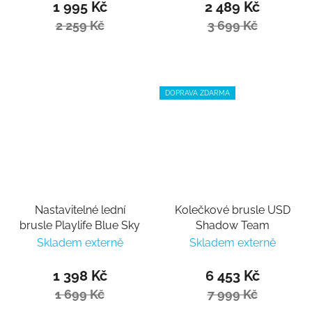
1 995 Kč
2 489 Kč
2 259 Kč
3 699 Kč
DOPRAVA ZDARMA
Nastavitelné lední
Kolečkové brusle USD
brusle Playlife Blue Sky
Shadow Team
Skladem externě
Skladem externě
1 398 Kč
6 453 Kč
1 699 Kč
7 999 Kč