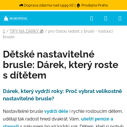
🚛 Doprava zdarma nad 1999 Kč | 🏠 Prodejna Praha
Hledat
NÁKUPN
Přejít na obsah
Domů
/
TIPY NA DÁRKY 🎁
/
pro čistou radost z bruslí - rostoucí
brusle
Dětské nastavitelné
brusle: Dárek, který roste
s dítětem
Dárek, který vydrží roky: Proč vybrat velikostně
nastavitelné brusle?
Nastavitelné brusle
vydrží déle
i rychle rostoucím dětem,
udělají tak radost hned dvakrát. Vám,
ušetří peníze a
starosti
s nákupem bruslí každý rok. Dětem, kteří si pohyb