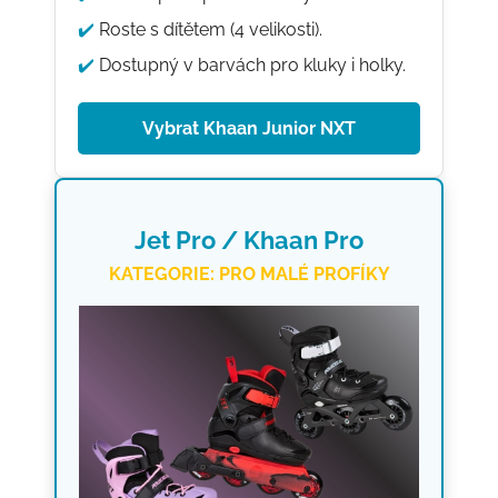
✔️
Roste s dítětem (4 velikosti).
✔️
Dostupný v barvách pro kluky i holky.
Vybrat Khaan Junior NXT
Jet Pro / Khaan Pro
KATEGORIE: PRO MALÉ PROFÍKY