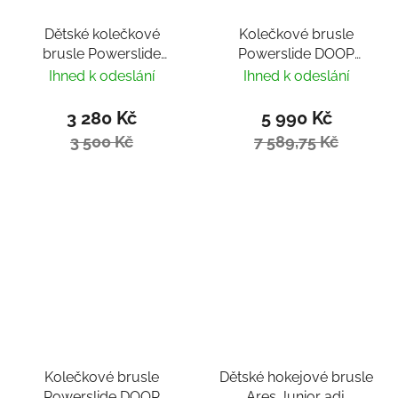
Dětské kolečkové
Kolečkové brusle
brusle Powerslide
Powerslide DOOP
Universe Red
Urban 100
Ihned k odeslání
Ihned k odeslání
3 280 Kč
5 990 Kč
3 500 Kč
7 589,75 Kč
Kolečkové brusle
Dětské hokejové brusle
Powerslide DOOP
Ares Junior adj.