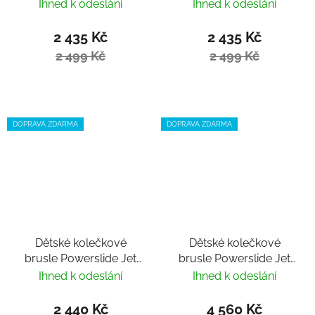
Blue nastavitelné
Pink nastavitelné
Ihned k odeslání
Ihned k odeslání
2 435 Kč
2 435 Kč
2 499 Kč
2 499 Kč
DOPRAVA ZDARMA
DOPRAVA ZDARMA
Dětské kolečkové
Dětské kolečkové
brusle Powerslide Jet
brusle Powerslide Jet
Blackberry nastavitelné
Pro PDS Smoky Grey
Ihned k odeslání
Ihned k odeslání
nastavitelné
2 440 Kč
4 560 Kč