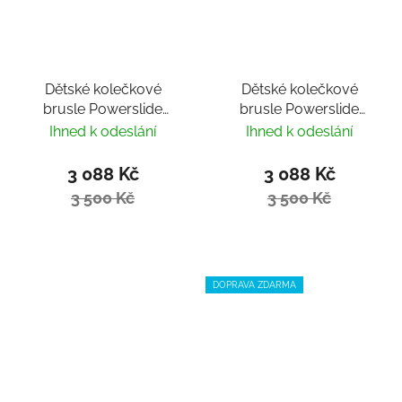
Dětské kolečkové
Dětské kolečkové
brusle Powerslide
brusle Powerslide
Universe 4W Red
Universe 4W Pink II
Ihned k odeslání
Ihned k odeslání
3 088 Kč
3 088 Kč
3 500 Kč
3 500 Kč
DOPRAVA ZDARMA