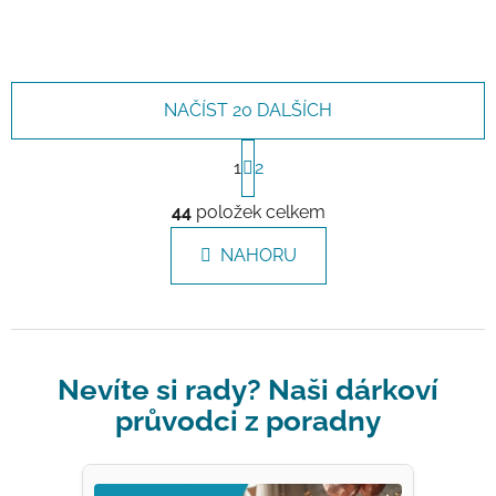
NAČÍST 20 DALŠÍCH
Stránkování
1
2
Ovládací prvky výpisu
44
položek celkem
NAHORU
Nevíte si rady? Naši dárkoví
průvodci z poradny