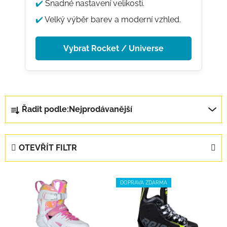
✔️
Snadné nastavení velikosti.
✔️
Velký výběr barev a moderní vzhled.
Vybrat Rocket / Universe
Řazení produktů
Řadit podle:
Nejprodávanější
OTEVŘÍT FILTR
Výpis produktů
DOPRAVA ZDARMA