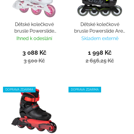
Dětské kolečkové
Dětské kolečkové
brusle Powerslide
brusle Powerslide Ares
Universe Pink II
Junior adj.
Ihned k odeslání
Skladem externě
3 088 Kč
1 998 Kč
3 500 Kč
2 656,25 Kč
DOPRAVA ZDARMA
DOPRAVA ZDARMA