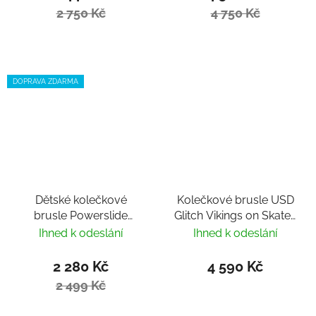
2 750 Kč
4 750 Kč
DOPRAVA ZDARMA
Dětské kolečkové
Kolečkové brusle USD
brusle Powerslide
Glitch Vikings on Skates
Khaan Magic Black
nastavitelné
Ihned k odeslání
Ihned k odeslání
2 280 Kč
4 590 Kč
2 499 Kč