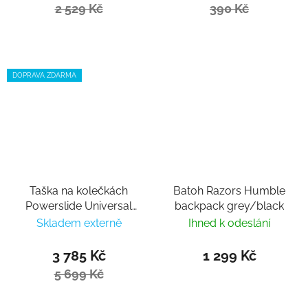
2 529 Kč
390 Kč
DOPRAVA ZDARMA
Taška na kolečkách
Batoh Razors Humble
Powerslide Universal
backpack grey/black
Bag Concept
Skladem externě
Ihned k odeslání
Expedition Trolley Bag
95l
3 785 Kč
1 299 Kč
5 699 Kč