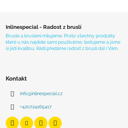
Zápatí
Inlinespecial - Radost z bruslí
Brusle a bruslení milujeme. Proto všechny produkty
které u nás najdete sami používáme, testujeme a jsme
si jisti kvalitou. Rádi předáme radost z bruslí dál i Vám.
Kontakt
info
@
inlinespecial.cz
+420724165417