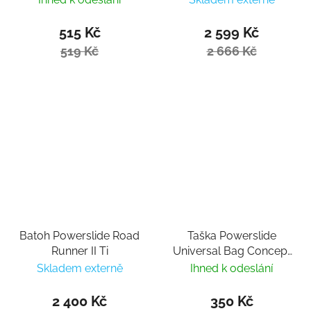
515 Kč
2 599 Kč
519 Kč
2 666 Kč
Batoh Powerslide Road
Taška Powerslide
Runner II Ti
Universal Bag Concept
Phone Pocket
Skladem externě
Ihned k odeslání
2 400 Kč
350 Kč