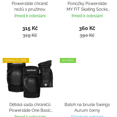
Powerslide chránič
Ponožky Powerslide
nožů s pružinou
MY FIT Skating Socks
Fitness
Ihned k odeslání
Ihned k odeslání
315 Kč
360 Kč
319 Kč
390 Kč
DOPORUČUJEME
NOVINKA
Dětská sada chráničů
Batoh na brusle Swings
Powerslide One Basic
Aurum černý
Kids
Ihned k odeslání
Skladem externě