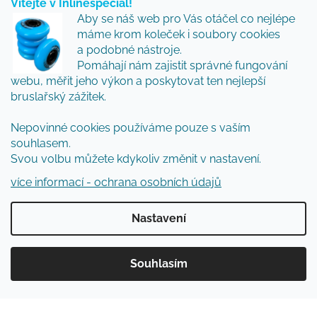
Vítejte v Inlinespecial!
Vložte svůj e-mail a my vám budeme zasílat informace
Aby se náš web pro Vás otáčel co nejlépe
o nových produktech na našem e-shopu.
máme krom koleček i soubory cookies
Přidejte se k nám a my Vám budeme zasílat ty nejlepší
a podobné nástroje.
novinky a tipy.
Pomáhají nám zajistit správné fungování
webu, měřit jeho výkon a poskytovat ten nejlepší
E-mail
bruslařský zážitek.
Nepovinné cookies používáme pouze s vaším
Vložením e-mailu souhlasíte s
podmínkami
souhlasem.
ochrany osobních údajů
Svou volbu můžete kdykoliv změnit v nastavení.
PŘIHLÁSIT SE
více informací - ochrana osobních údajů
Nastavení
Vytvořil Shoptet
Souhlasím
Copyright 2026
Inlinespecial
. Všechna práva
vyhrazena.
Upravit nastavení cookies