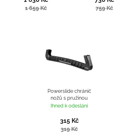
1 659 Kč
759 Kč
Powerslide chránič
nožů s pružinou
Ihned k odeslání
315 Kč
319 Kč