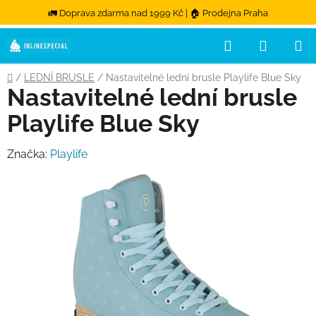
🚛 Doprava zdarma nad 1999 Kč | 🏠 Prodejna Praha
Hledat
NÁKUPN
Přejít na obsah
Domů
/
LEDNÍ BRUSLE
/
Nastavitelné lední brusle Playlife Blue Sky
Nastavitelné lední brusle
Playlife Blue Sky
Značka:
Playlife