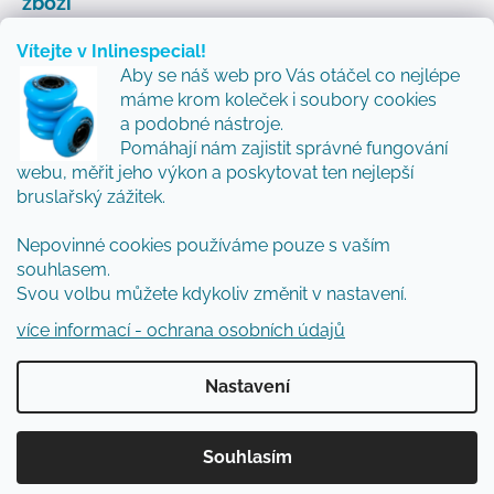
zboží
Vítejte v Inlinespecial!
Aby se náš web pro Vás otáčel co nejlépe
Odebírat newsletter
máme krom koleček i soubory cookies
a podobné nástroje.
Přidejte se k nám a my Vám budeme zasílat ty nejlepší
Pomáhají nám zajistit správné fungování
novinky a tipy.
webu, měřit jeho výkon a poskytovat ten nejlepší
bruslařský zážitek.
Nepovinné cookies používáme pouze s vaším
Vložením e-mailu souhlasíte s
podmínkami
souhlasem.
ochrany osobních údajů
Svou volbu můžete kdykoliv změnit v nastavení.
PŘIHLÁSIT SE
více informací - ochrana osobních údajů
Nastavení
Vytvořil Shoptet
Souhlasím
Copyright 2026
Inlinespecial
. Všechna práva
vyhrazena.
Upravit nastavení cookies