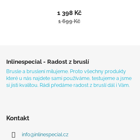
1 398 Kč
1 699 Kč
Zápatí
Inlinespecial - Radost z bruslí
Brusle a bruslení milujeme. Proto všechny produkty
které u nás najdete sami používáme, testujeme a jsme
si jisti kvalitou. Rádi předáme radost z bruslí dál i Vám.
Kontakt
info
@
inlinespecial.cz