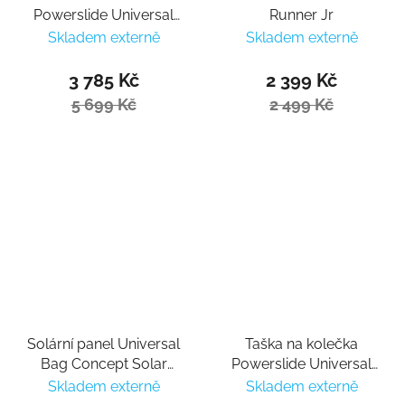
Powerslide Universal
Runner Jr
Bag Concept
Skladem externě
Skladem externě
Expedition Trolley Bag
95l
3 785 Kč
2 399 Kč
5 699 Kč
2 499 Kč
Solární panel Universal
Taška na kolečka
Bag Concept Solar
Powerslide Universal
Source
Bag Concept Wheel
Skladem externě
Skladem externě
Bag II