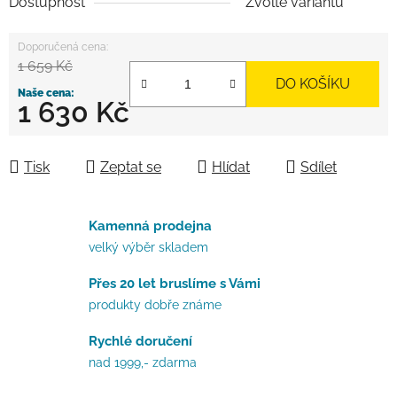
Dostupnost
Zvolte variantu
1 659 Kč
DO KOŠÍKU
1 630 Kč
Měrná cena:
Tisk
Zeptat se
Hlídat
Sdílet
Kamenná prodejna
velký výběr skladem
Přes 20 let bruslíme s Vámi
produkty dobře známe
Rychlé doručení
nad 1999,- zdarma