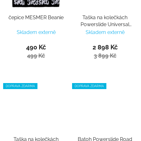
čepice MESMER Beanie
Taška na kolečkách
Powerslide Universal
Bag Concept Transit
Skladem externě
Skladem externě
Trolley Bag 45l
490 Kč
2 898 Kč
499 Kč
3 899 Kč
DOPRAVA ZDARMA
DOPRAVA ZDARMA
Taška na kolečkách
Batoh Powerslide Road