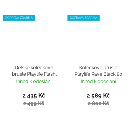
DOPRAVA ZDARMA
DOPRAVA ZDARMA
Dětské kolečkové
Kolečkové brusle
brusle Playlife Flash
Playlife Rave Black 80
Pink nastavitelné
Ihned k odeslání
Ihned k odeslání
2 435 Kč
2 589 Kč
2 499 Kč
2 800 Kč