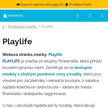
🚛 Doprava zdarma nad 1999 Kč | 🏠 Prodejna Praha
Hledat
NÁKUPN
Přejít na obsah
Domů
/
Prodávané značky
/
Playlife
Playlife
Webová stránka značky:
Playlife
PLAYLIFE
je značka ze skupiny Powerslide, která přináší
bruslení opravdu všem. Zaměřuje se na
dostupné
modely s chytrým poměrem ceny a kvality
, které jsou
vhodné pro začátečníky i rekreační bruslaře. V nabídce
najdete kolečkové i lední brusle – ideální do města
(freeskate) i skateparku (aggressive).
U nás v obchodě najdete jen ty modely, které dávají