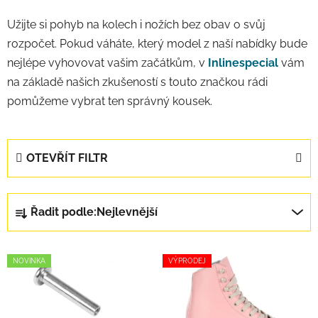
Užijte si pohyb na kolech i nožích bez obav o svůj
rozpočet. Pokud váháte, který model z naší nabídky bude
nejlépe vyhovovat vašim začátkům, v
Inlinespecial
vám
na základě našich zkušeností s touto značkou rádi
pomůžeme vybrat ten správný kousek.
OTEVŘÍT FILTR
Řazení produktů
Řadit podle:
Nejlevnější
Výpis produktů
NOVINKA
VÝPRODEJ