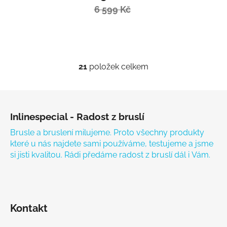
6 599 Kč
21
položek celkem
Ovládací prvky výpisu
Zápatí
Inlinespecial - Radost z bruslí
Brusle a bruslení milujeme. Proto všechny produkty
které u nás najdete sami používáme, testujeme a jsme
si jisti kvalitou. Rádi předáme radost z bruslí dál i Vám.
Kontakt