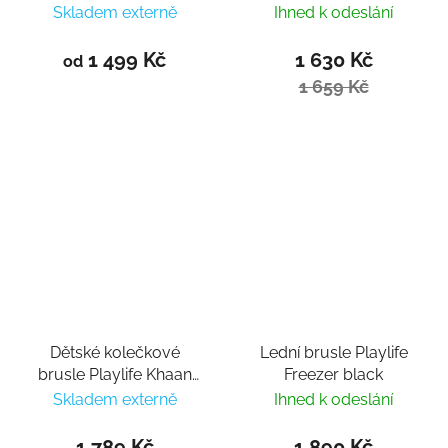
Skladem externě
Ihned k odeslání
1 499 Kč
1 630 Kč
od
1 659 Kč
Dětské kolečkové
Lední brusle Playlife
brusle Playlife Khaan
Freezer black
LTD Deep Blue
Skladem externě
Ihned k odeslání
nastavitelné
1 789 Kč
1 890 Kč