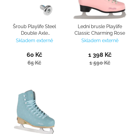
Šroub Playlife Steel
Lední brusle Playlife
Double Axle
Classic Charming Rose
30mm/6mm
Skladem externě
Skladem externě
60 Kč
1 398 Kč
65 Kč
1 590 Kč