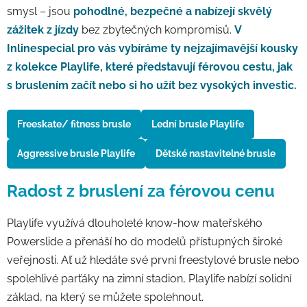
smysl – jsou
pohodlné, bezpečné a nabízejí skvělý
zážitek z jízdy
bez zbytečných kompromisů.
V
Inlinespecial pro vás vybíráme ty nejzajímavější kousky
z kolekce Playlife, které představují férovou cestu, jak
s bruslením začít nebo si ho užít bez vysokých investic.
Freeskate/ fitness brusle
Lední brusle Playlife
Aggressive brusle Playlife
Dětské nastavitelné brusle
Radost z bruslení za férovou cenu
Playlife využívá dlouholeté know-how mateřského
Powerslide a přenáší ho do modelů přístupných široké
veřejnosti. Ať už hledáte své první freestylové brusle nebo
spolehlivé parťáky na zimní stadion, Playlife nabízí solidní
základ, na který se můžete spolehnout.