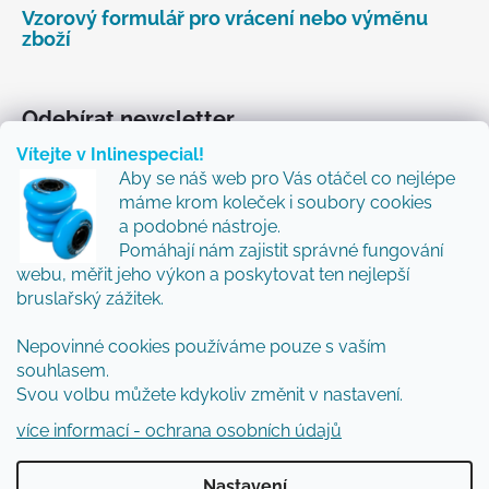
Vzorový formulář pro vrácení nebo výměnu
zboží
Odebírat newsletter
Vítejte v Inlinespecial!
Vložte svůj e-mail a my vám budeme zasílat informace
Aby se náš web pro Vás otáčel co nejlépe
o nových produktech na našem e-shopu.
máme krom koleček i soubory cookies
Přidejte se k nám a my Vám budeme zasílat ty nejlepší
a podobné nástroje.
novinky a tipy.
Pomáhají nám zajistit správné fungování
webu, měřit jeho výkon a poskytovat ten nejlepší
E-mail
bruslařský zážitek.
Vložením e-mailu souhlasíte s
podmínkami
Nepovinné cookies používáme pouze s vaším
ochrany osobních údajů
souhlasem.
Svou volbu můžete kdykoliv změnit v nastavení.
PŘIHLÁSIT SE
více informací - ochrana osobních údajů
Nastavení