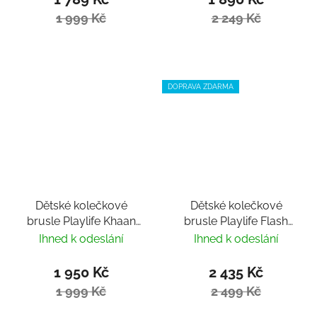
1 999 Kč
2 249 Kč
DOPRAVA ZDARMA
Dětské kolečkové
Dětské kolečkové
brusle Playlife Khaan
brusle Playlife Flash
LTD Pastel nastavitelné
Blue nastavitelné
Ihned k odeslání
Ihned k odeslání
1 950 Kč
2 435 Kč
1 999 Kč
2 499 Kč