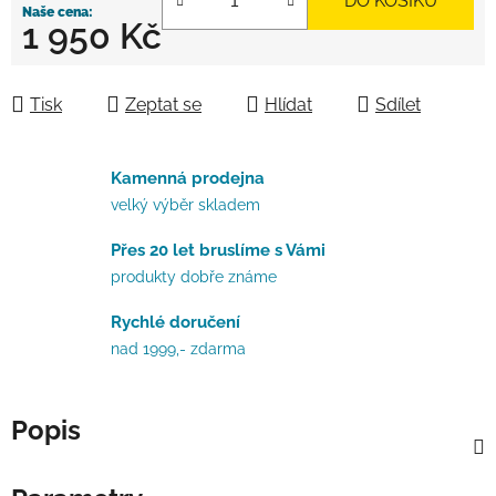
DO KOŠÍKU
1 950 Kč
Měrná cena:
Tisk
Zeptat se
Hlídat
Sdílet
Kamenná prodejna
velký výběr skladem
Přes 20 let bruslíme s Vámi
produkty dobře známe
Rychlé doručení
nad 1999,- zdarma
Popis