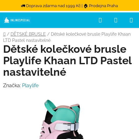
🚛 Doprava zdarma nad 1999 Kč | 🏠 Prodejna Praha
Hledat
NÁKUPN
Přejít na obsah
Domů
/
DĚTSKÉ BRUSLE
/
Dětské kolečkové brusle Playlife Khaan
LTD Pastel nastavitelné
Dětské kolečkové brusle
Playlife Khaan LTD Pastel
nastavitelné
Značka:
Playlife