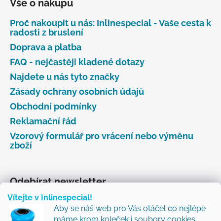
Vše o nákupu
Proč nakoupit u nás: Inlinespecial - Vaše cesta k
radosti z bruslení
Doprava a platba
FAQ - nejčastěji kladené dotazy
Najdete u nás tyto značky
Zásady ochrany osobních údajů
Obchodní podmínky
Reklamační řád
Vzorový formulář pro vrácení nebo výměnu
zboží
Odebírat newsletter
Vítejte v Inlinespecial!
Vložte svůj e-mail a my vám budeme zasílat informace
Aby se náš web pro Vás otáčel co nejlépe
o nových produktech na našem e-shopu.
máme krom koleček i soubory cookies