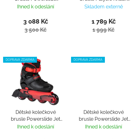
Universe Pink II
LTD Deep Blue
Ihned k odeslání
Skladem externě
nastavitelné
3 088 Kč
1 789 Kč
3 500 Kč
1 999 Kč
DOPRAVA ZDARMA
DOPRAVA ZDARMA
Dětské kolečkové
Dětské kolečkové
brusle Powerslide Jet
brusle Powerslide Jet
Black nastavitelné
Blackberry nastavitelné
Ihned k odeslání
Ihned k odeslání