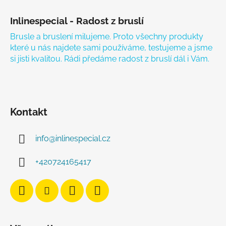
Zápatí
Inlinespecial - Radost z bruslí
Brusle a bruslení milujeme. Proto všechny produkty
které u nás najdete sami používáme, testujeme a jsme
si jisti kvalitou. Rádi předáme radost z bruslí dál i Vám.
Kontakt
info
@
inlinespecial.cz
+420724165417