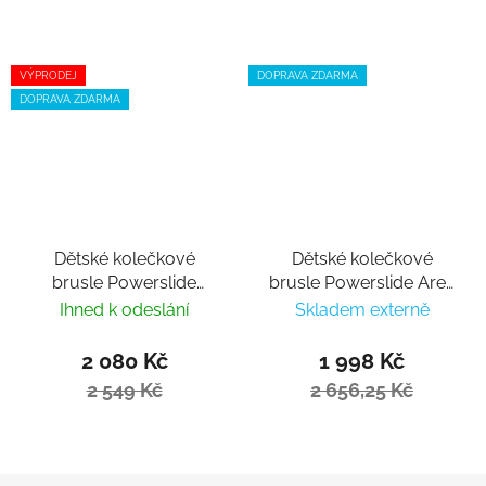
VÝPRODEJ
DOPRAVA ZDARMA
DOPRAVA ZDARMA
Dětské kolečkové
Dětské kolečkové
brusle Powerslide
brusle Powerslide Ares
Rocket Blue
Junior adj.
Ihned k odeslání
Skladem externě
2 080 Kč
1 998 Kč
2 549 Kč
2 656,25 Kč