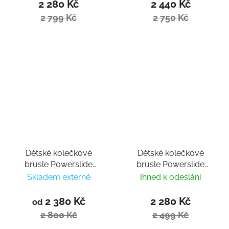
2 280 Kč
2 440 Kč
2 799 Kč
2 750 Kč
Dětské kolečkové
Dětské kolečkové
brusle Powerslide
brusle Powerslide
Rocket Motley
Khaan Magic Pink
Skladem externě
Ihned k odeslání
2 380 Kč
2 280 Kč
od
2 800 Kč
2 499 Kč