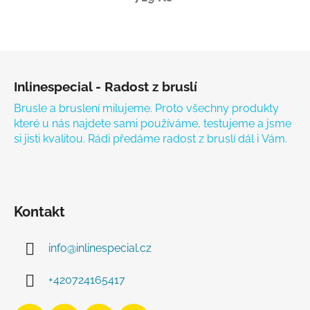
Zápatí
Inlinespecial - Radost z bruslí
Brusle a bruslení milujeme. Proto všechny produkty
které u nás najdete sami používáme, testujeme a jsme
si jisti kvalitou. Rádi předáme radost z bruslí dál i Vám.
Kontakt
info
@
inlinespecial.cz
+420724165417