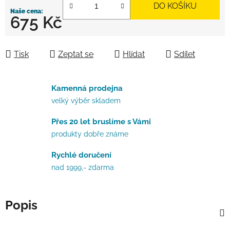
DO KOŠÍKU
675 Kč
Měrná cena:
Tisk
Zeptat se
Hlídat
Sdílet
Kamenná prodejna
velký výběr skladem
Přes 20 let bruslíme s Vámi
produkty dobře známe
Rychlé doručení
nad 1999,- zdarma
Popis