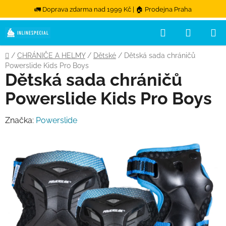
🚛 Doprava zdarma nad 1999 Kč | 🏠 Prodejna Praha
Hledat
NÁKUPN
Přejít na obsah
Domů
/
CHRÁNIČE A HELMY
/
Dětské
/
Dětská sada chráničů
Powerslide Kids Pro Boys
Dětská sada chráničů
Powerslide Kids Pro Boys
Značka:
Powerslide