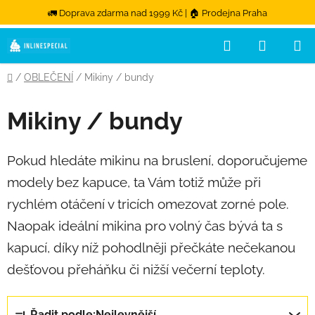
🚛 Doprava zdarma nad 1999 Kč | 🏠 Prodejna Praha
Hledat
NÁKUPN
Přejít na obsah
Domů
/
OBLEČENÍ
/
Mikiny / bundy
Mikiny / bundy
Pokud hledáte mikinu na bruslení, doporučujeme
modely bez kapuce, ta Vám totiž může při
rychlém otáčení v tricích omezovat zorné pole.
Naopak ideální mikina pro volný čas bývá ta s
kapucí, díky níž pohodlněji přečkáte nečekanou
dešťovou přeháňku či nižší večerní teploty.
Řazení produktů
Řadit podle:
Nejlevnější