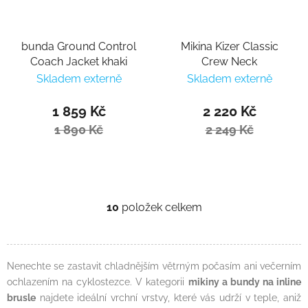
bunda Ground Control
Mikina Kizer Classic
Coach Jacket khaki
Crew Neck
Skladem externě
Skladem externě
1 859 Kč
2 220 Kč
1 890 Kč
2 249 Kč
10
položek celkem
Ovládací prvky výpisu
Nenechte se zastavit chladnějším větrným počasím ani večerním
ochlazením na cyklostezce. V kategorii
mikiny a bundy na inline
brusle
najdete ideální vrchní vrstvy, které vás udrží v teple, aniž