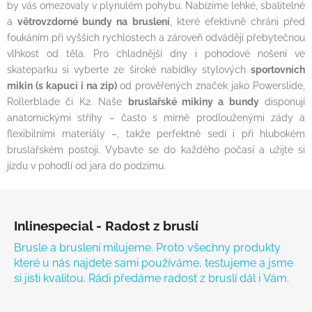
by vás omezovaly v plynulém pohybu. Nabízíme lehké, sbalitelné
a
větrovzdorné bundy na bruslení
, které efektivně chráni před
foukáním při vyšších rychlostech a zároveň odvádějí přebytečnou
vlhkost od těla. Pro chladnější dny i pohodové nošení ve
skateparku si vyberte ze široké nabídky stylových
sportovních
mikin (s kapucí i na zip)
od prověřených značek jako Powerslide,
Rollerblade či K2. Naše
bruslařské mikiny a bundy
disponují
anatomickými střihy – často s mírně prodlouženými zády a
flexibilními materiály –, takže perfektně sedí i při hlubokém
bruslařském postoji. Vybavte se do každého počasí a užijte si
jízdu v pohodlí od jara do podzimu.
Zápatí
Inlinespecial - Radost z bruslí
Brusle a bruslení milujeme. Proto všechny produkty
které u nás najdete sami používáme, testujeme a jsme
si jisti kvalitou. Rádi předáme radost z bruslí dál i Vám.