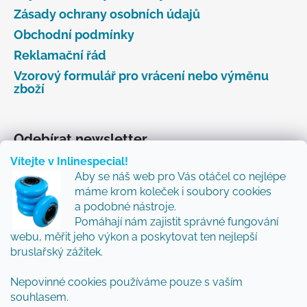
Zásady ochrany osobních údajů
Obchodní podmínky
Reklamační řád
Vzorový formulář pro vrácení nebo výměnu
zboží
Odebírat newsletter
Vítejte v Inlinespecial!
Vložte svůj e-mail a my vám budeme zasílat informace
Aby se náš web pro Vás otáčel co nejlépe
o nových produktech na našem e-shopu.
máme krom koleček i soubory cookies
Přidejte se k nám a my Vám budeme zasílat ty nejlepší
a podobné nástroje.
novinky a tipy.
Pomáhají nám zajistit správné fungování
webu, měřit jeho výkon a poskytovat ten nejlepší
E-mail
bruslařský zážitek.
Nepovinné cookies používáme pouze s vaším
Vložením e-mailu souhlasíte s
podmínkami
souhlasem.
ochrany osobních údajů