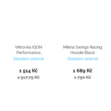
Větrovka IQON
Mikina Swings Racing
Performance
Hoodie Black
Windbreaker
Skladem externě
Skladem externě
1 514 Kč
1 689 Kč
1 517,75 Kč
1 750 Kč