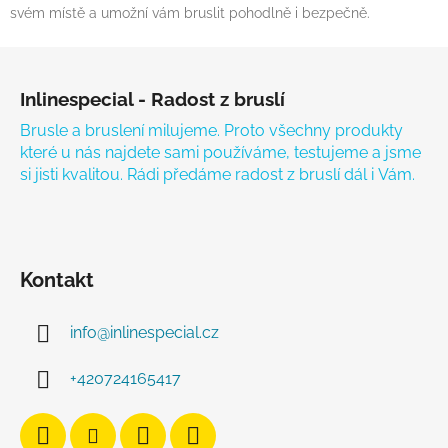
svém místě a umožní vám bruslit pohodlně i bezpečně.
Zápatí
Inlinespecial - Radost z bruslí
Brusle a bruslení milujeme. Proto všechny produkty
které u nás najdete sami používáme, testujeme a jsme
si jisti kvalitou. Rádi předáme radost z bruslí dál i Vám.
Kontakt
info
@
inlinespecial.cz
+420724165417