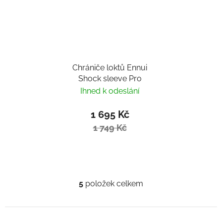
Chrániče loktů Ennui
Shock sleeve Pro
Ihned k odeslání
1 695 Kč
1 749 Kč
5
položek celkem
Ovládací prvky výpisu