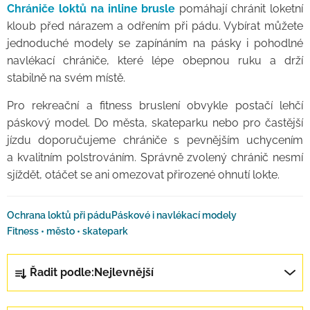
Chrániče loktů na inline brusle
pomáhají chránit loketní
kloub před nárazem a odřením při pádu. Vybírat můžete
jednoduché modely se zapínáním na pásky i pohodlné
navlékací chrániče, které lépe obepnou ruku a drží
stabilně na svém místě.
Pro rekreační a fitness bruslení obvykle postačí lehčí
páskový model. Do města, skateparku nebo pro častější
jízdu doporučujeme chrániče s pevnějším uchycením
a kvalitním polstrováním. Správně zvolený chránič nesmí
sjíždět, otáčet se ani omezovat přirozené ohnutí lokte.
Ochrana loktů při pádu
Páskové i navlékací modely
Fitness • město • skatepark
Řazení produktů
Řadit podle:
Nejlevnější