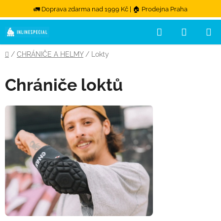
🚛 Doprava zdarma nad 1999 Kč | 🏠 Prodejna Praha
Hledat
NÁKUPN
Přejít na obsah
Domů
/
CHRÁNIČE A HELMY
/
Lokty
Chrániče loktů