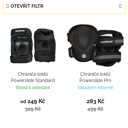
OTEVŘÍT FILTR
Výpis produktů
Chrániče loktů
Chrániče loktů
Powerslide Standard
Powerslide Pro
Ihned k odeslání
Skladem externě
249 Kč
283 Kč
od
329 Kč
439 Kč