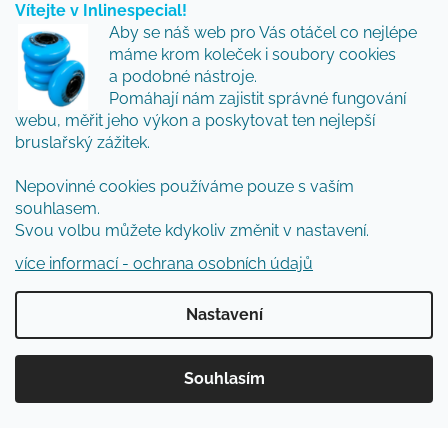
Vítejte v Inlinespecial!
Vložte svůj e-mail a my vám budeme zasílat informace
Aby se náš web pro Vás otáčel co nejlépe
o nových produktech na našem e-shopu.
máme krom koleček i soubory cookies
Přidejte se k nám a my Vám budeme zasílat ty nejlepší
a podobné nástroje.
novinky a tipy.
Pomáhají nám zajistit správné fungování
webu, měřit jeho výkon a poskytovat ten nejlepší
E-mail
bruslařský zážitek.
Vložením e-mailu souhlasíte s
podmínkami
Nepovinné cookies používáme pouze s vaším
ochrany osobních údajů
souhlasem.
Svou volbu můžete kdykoliv změnit v nastavení.
PŘIHLÁSIT SE
více informací - ochrana osobních údajů
Nastavení
Vytvořil Shoptet
Souhlasím
Copyright 2026
Inlinespecial
. Všechna práva
vyhrazena.
Upravit nastavení cookies