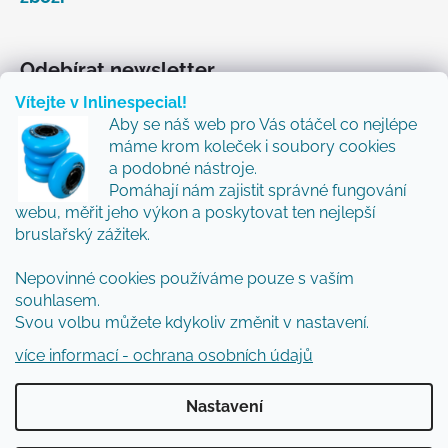
Odebírat newsletter
Vítejte v Inlinespecial!
Vložte svůj e-mail a my vám budeme zasílat informace
Aby se náš web pro Vás otáčel co nejlépe
o nových produktech na našem e-shopu.
máme krom koleček i soubory cookies
Přidejte se k nám a my Vám budeme zasílat ty nejlepší
a podobné nástroje.
novinky a tipy.
Pomáhají nám zajistit správné fungování
webu, měřit jeho výkon a poskytovat ten nejlepší
E-mail
bruslařský zážitek.
Vložením e-mailu souhlasíte s
podmínkami
Nepovinné cookies používáme pouze s vaším
ochrany osobních údajů
souhlasem.
Svou volbu můžete kdykoliv změnit v nastavení.
PŘIHLÁSIT SE
více informací - ochrana osobních údajů
Nastavení