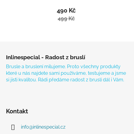
490 Kč
499 Kč
Zápatí
Inlinespecial - Radost z bruslí
Brusle a bruslení milujeme. Proto všechny produkty
které u nás najdete sami používáme, testujeme a jsme
si jisti kvalitou. Rádi předáme radost z bruslí dál i Vám.
Kontakt
info
@
inlinespecial.cz