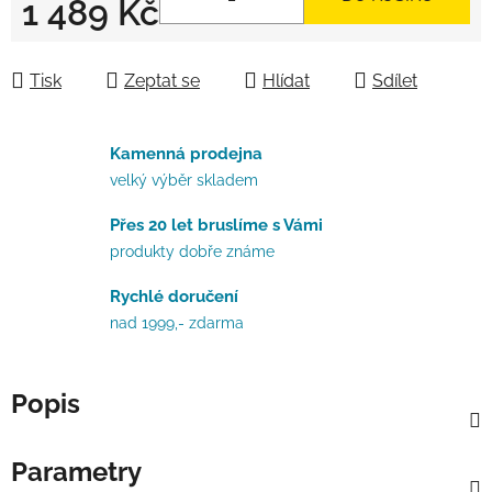
1 489 Kč
Měrná cena:
Tisk
Zeptat se
Hlídat
Sdílet
Kamenná prodejna
velký výběr skladem
Přes 20 let bruslíme s Vámi
produkty dobře známe
Rychlé doručení
nad 1999,- zdarma
Popis
Parametry