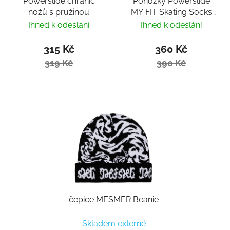
Powerslide chránič
Ponožky Powerslide
nožů s pružinou
MY FIT Skating Socks
Fitness
Ihned k odeslání
Ihned k odeslání
315 Kč
360 Kč
319 Kč
390 Kč
čepice MESMER Beanie
Skladem externě