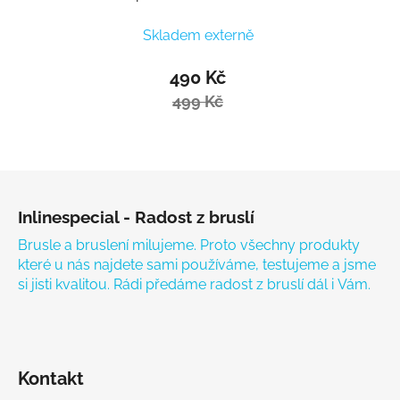
Skladem externě
490 Kč
499 Kč
Zápatí
Inlinespecial - Radost z bruslí
Brusle a bruslení milujeme. Proto všechny produkty
které u nás najdete sami používáme, testujeme a jsme
si jisti kvalitou. Rádi předáme radost z bruslí dál i Vám.
Kontakt