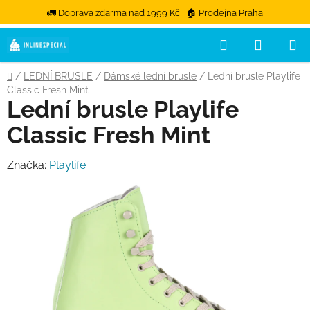
🚛 Doprava zdarma nad 1999 Kč | 🏠 Prodejna Praha
Hledat
NÁKUPN
Přejít na obsah
Domů
/
LEDNÍ BRUSLE
/
Dámské lední brusle
/
Lední brusle Playlife
Classic Fresh Mint
Lední brusle Playlife
Classic Fresh Mint
Značka:
Playlife