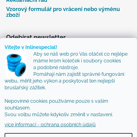
Vzorový formulář pro vrácení nebo výměnu
zboží
Odebírat newsletter
Vítejte v Inlinespecial!
Vložte svůj e-mail a my vám budeme zasílat informace
Aby se náš web pro Vás otáčel co nejlépe
o nových produktech na našem e-shopu.
máme krom koleček i soubory cookies
Přidejte se k nám a my Vám budeme zasílat ty nejlepší
a podobné nástroje.
novinky a tipy.
Pomáhají nám zajistit správné fungování
webu, měřit jeho výkon a poskytovat ten nejlepší
E-mail
bruslařský zážitek.
Vložením e-mailu souhlasíte s
podmínkami
Nepovinné cookies používáme pouze s vaším
ochrany osobních údajů
souhlasem.
Svou volbu můžete kdykoliv změnit v nastavení.
PŘIHLÁSIT SE
více informací - ochrana osobních údajů