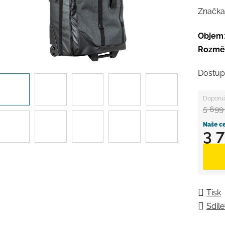
Značka
Objem
Rozmě
Dostup
5 699
3 
Měrná
Tisk
Sdíle