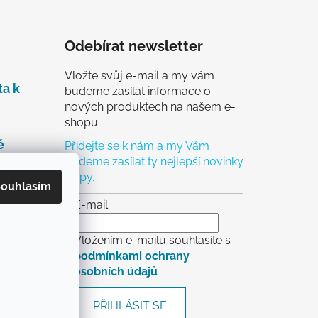
Odebírat newsletter
Vložte svůj e-mail a my vám
ta k
budeme zasílat informace o
nových produktech na našem e-
shopu.
é
Přidejte se k nám a my Vám
budeme zasílat ty nejlepší novinky
a tipy.
čky
ouhlasím
ch
E-mail
Vložením e-mailu souhlasíte s
podmínkami ochrany
osobních údajů
rácení
PŘIHLÁSIT SE