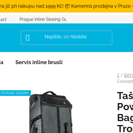
a již při nákupu nad 1999 Kč! 📦 Kamenná prodejna v Praze 
 417
Prague Inline Skating Guide
na
Servis inline bruslí
Domů
/
BAT
Concept
Taš
DOPRAVA ZDARMA
Pow
Bag
Tro