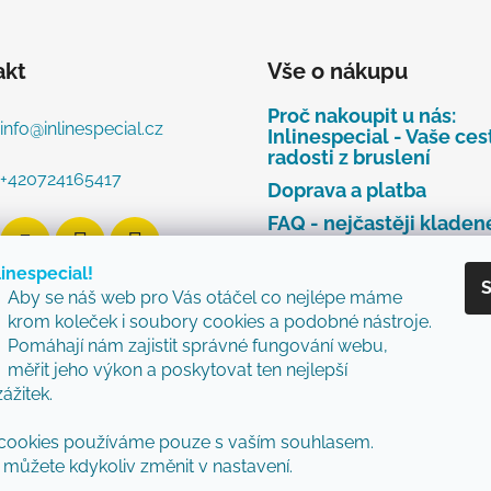
akt
Vše o nákupu
Proč nakoupit u nás:
info
@
inlinespecial.cz
Inlinespecial - Vaše ces
radosti z bruslení
+420724165417
Doprava a platba
FAQ - nejčastěji kladen
dotazy
linespecial!
Najdete u nás tyto zna
S
Aby se náš web pro Vás otáčel co nejlépe máme
Zásady ochrany osobní
krom koleček i soubory cookies a podobné nástroje.
údajů
Pomáhají nám zajistit správné fungování webu,
Obchodní podmínky
měřit jeho výkon a poskytovat ten nejlepší
zážitek.
Reklamační řád
Vzorový formulář pro v
cookies používáme pouze s vaším souhlasem.
nebo výměnu zboží
můžete kdykoliv změnit v nastavení.