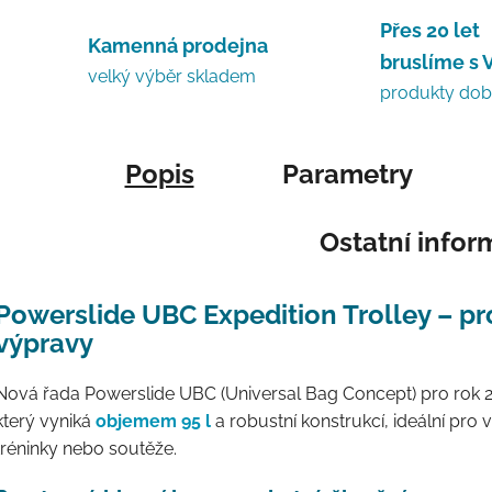
Přes 20 let
Kamenná prodejna
bruslíme s 
velký výběr skladem
produkty do
Popis
Parametry
Ostatní info
Powerslide UBC Expedition Trolley – p
výpravy
Nová řada Powerslide UBC (Universal Bag Concept) pro rok 
který vyniká
objemem 95 l
a robustní konstrukcí, ideální pro 
tréninky nebo soutěže.