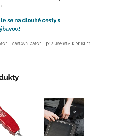
h.
te se na dlouhé cesty s
ýbavou!
toh – cestovní batoh – příslušenství k bruslím
odukty