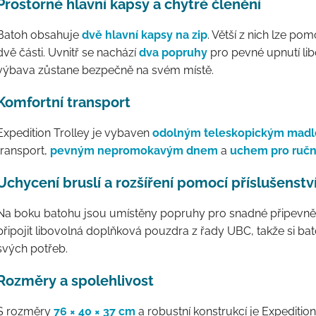
Prostorné hlavní kapsy a chytré členění
Batoh obsahuje
dvě hlavní kapsy na zip
. Větší z nich lze po
dvě části. Uvnitř se nachází
dva popruhy
pro pevné upnutí li
výbava zůstane bezpečně na svém místě.
Komfortní transport
Expedition Trolley je vybaven
odolným teleskopickým madl
transport,
pevným nepromokavým dnem
a
uchem pro ručn
Uchycení bruslí a rozšíření pomocí příslušenstv
Na boku batohu jsou umístěny popruhy pro snadné připevněn
připojit libovolná doplňková pouzdra z řady UBC, takže si b
svých potřeb.
Rozměry a spolehlivost
S rozměry
76 × 40 × 37 cm
a robustní konstrukcí je Expedition