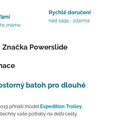
Rychlé doručení
Vámi
nad 1999,- zdarma
bře známe
Značka
Powerslide
rmace
rostorný batoh pro dlouhé
2019 přináší model
Expedition Trolley
,
všechny vaše potřeby na delší cesty,