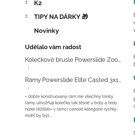
K2
TIPY NA DÁRKY 🎁
Novinky
Udělalo vám radost
Kolečkové brusle Powerslide Zoom Baby Blue 80
|
Hodnocení produktu je 5 z 5 hvězdiček.
Rámy Powerslide Elite Casted 3x110 Trinity 270mm
|
Hodnocení produktu je 4 z 5 hvězdiček.
+ dobře konstruovaný rám (ne všechny trinity
rámy umožňují kolečka tak těsně u boty a tedy
nízké těžiště)+ v rámci cenové kategorie rychlý-
mohl by být...