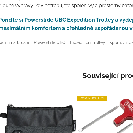
dlouhé výpravy, kdy potřebujete spolehlivý a prostorný bato
Pořiďte si Powerslide UBC Expedition Trolley a vydej
maximálním komfortem a přehledně uspořádanou v
batoh na brusle – Powerslide UBC – Expedition Trolley – sportovní ba
Související pr
DOPORUČUJEME