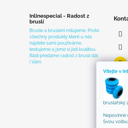
Zápatí
Inlinespecial - Radost z
Kont
bruslí
Brusle a bruslení milujeme. Proto
všechny produkty které u nás
najdete sami používáme,
testujeme a jsme si jisti kvalitou.
Rádi předáme radost z bruslí dál
i Vám.
Vítejte v In
bruslařský 
Nepovinné 
Svou volbu 