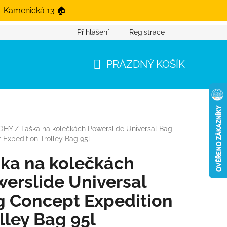
- Kamenická 13 🏠
Přihlášení
Registrace
PRÁZDNÝ KOŠÍK
NÁKUPNÍ KOŠÍK
OHY
/
Taška na kolečkách Powerslide Universal Bag
 Expedition Trolley Bag 95l
ka na kolečkách
erslide Universal
 Concept Expedition
lley Bag 95l