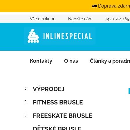
🚛 Doprava zdarm
Vše o nákupu
Napište nám
+420 724 165
Přejít na obsah
Kontakty
O nás
Články a porad
Postranní panel
Kategorie
Přeskočit kategorie
VÝPRODEJ
FITNESS BRUSLE
FREESKATE BRUSLE
DĚTSKÉ BRUSLE