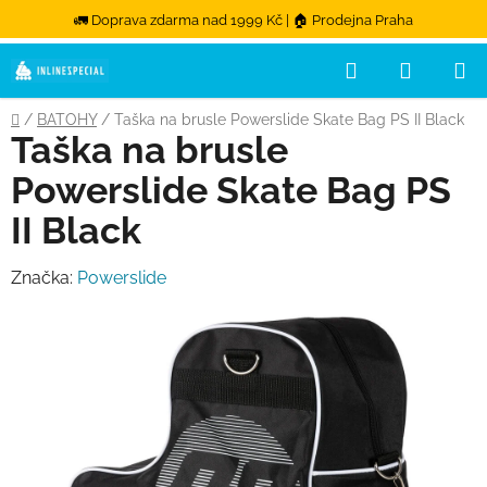
🚛 Doprava zdarma nad 1999 Kč | 🏠 Prodejna Praha
Hledat
NÁKUPN
Přejít na obsah
Domů
/
BATOHY
/
Taška na brusle Powerslide Skate Bag PS II Black
Taška na brusle
Powerslide Skate Bag PS
II Black
Značka:
Powerslide