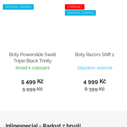
DOPRAVA ZDARMA
VÝPRODEJ
DOPRAVA ZDARMA
Boty Powerslide Swell
Boty Razors Shift 2
Triple Black Trinity
Ihned k odeslání
Skladem externě
5 499 Kč
4 999 Kč
5 999 Kč
6 399 Kč
Zápatí
Inlinespecial - Radost z bruslí