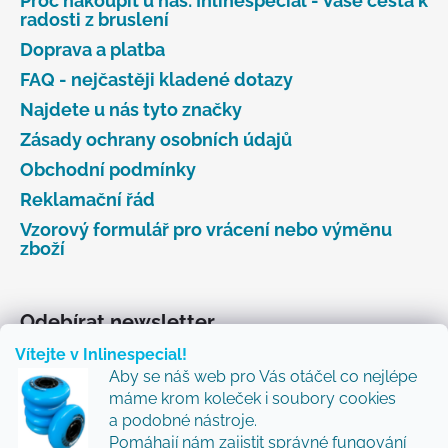
Proč nakoupit u nás: Inlinespecial - Vaše cesta k
radosti z bruslení
Doprava a platba
FAQ - nejčastěji kladené dotazy
Najdete u nás tyto značky
Zásady ochrany osobních údajů
Obchodní podmínky
Reklamační řád
Vzorový formulář pro vrácení nebo výměnu
zboží
Odebírat newsletter
Vítejte v Inlinespecial!
Vložte svůj e-mail a my vám budeme zasílat informace
Aby se náš web pro Vás otáčel co nejlépe
o nových produktech na našem e-shopu.
máme krom koleček i soubory cookies
Přidejte se k nám a my Vám budeme zasílat ty nejlepší
a podobné nástroje.
novinky a tipy.
Pomáhají nám zajistit správné fungování