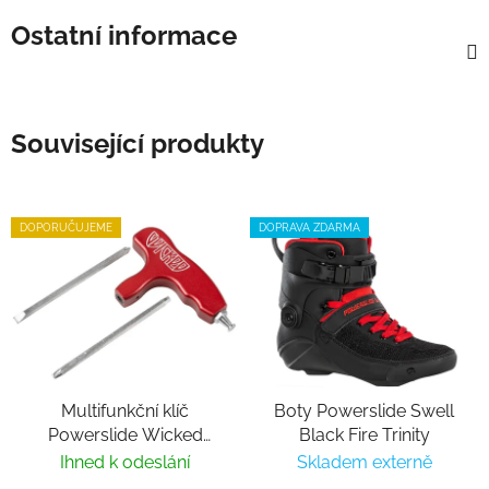
Ostatní informace
Související produkty
DOPORUČUJEME
DOPRAVA ZDARMA
Multifunkční klíč
Boty Powerslide Swell
Powerslide Wicked
Black Fire Trinity
Hardcore Tool
Ihned k odeslání
Skladem externě