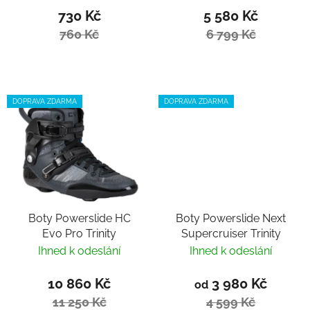
730 Kč
5 580 Kč
760 Kč
6 799 Kč
DOPRAVA ZDARMA
DOPRAVA ZDARMA
Boty Powerslide HC
Boty Powerslide Next
Evo Pro Trinity
Supercruiser Trinity
Ihned k odeslání
Ihned k odeslání
10 860 Kč
3 980 Kč
od
11 250 Kč
4 599 Kč