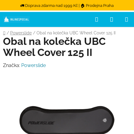
🚛 Doprava zdarma nad 1999 Kč | 🏠 Prodejna Praha
Hledat
NÁKUPN
Přejít na obsah
Domů
/
Powerslide
/
Obal na kolečka UBC Wheel Cover 125 II
Obal na kolečka UBC
Wheel Cover 125 II
Značka:
Powerslide