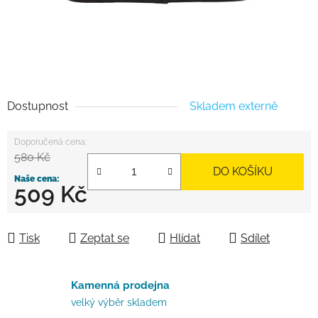
Dostupnost
Skladem externě
580 Kč
DO KOŠÍKU
509 Kč
Měrná cena:
Tisk
Zeptat se
Hlídat
Sdílet
Kamenná prodejna
velký výběr skladem