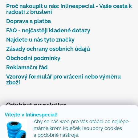
Proč nakoupit u nás: Inlinespecial - Vaše cesta k
radosti z bruslení
Doprava a platba
FAQ - nejčastěji kladené dotazy
Najdete u nás tyto značky
Zásady ochrany osobních údajů
Obchodní podmínky
Reklamační řád
Vzorový formulář pro vrácení nebo výměnu
zboží
Odebírat newsletter
Vítejte v Inlinespecial!
Vložte svůj e-mail a my vám budeme zasílat informace
Aby se náš web pro Vás otáčel co nejlépe
o nových produktech na našem e-shopu.
máme krom koleček i soubory cookies
Přidejte se k nám a my Vám budeme zasílat ty nejlepší
a podobné nástroje.