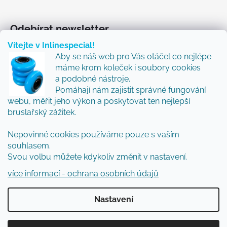
Odebírat newsletter
Vítejte v Inlinespecial!
Vložte svůj e-mail a my vám budeme zasílat informace
Aby se náš web pro Vás otáčel co nejlépe
o nových produktech na našem e-shopu.
máme krom koleček i soubory cookies
Přidejte se k nám a my Vám budeme zasílat ty nejlepší
a podobné nástroje.
novinky a tipy.
Pomáhají nám zajistit správné fungování
webu, měřit jeho výkon a poskytovat ten nejlepší
E-mail
bruslařský zážitek.
Vložením e-mailu souhlasíte s
podmínkami
Nepovinné cookies používáme pouze s vaším
ochrany osobních údajů
souhlasem.
Svou volbu můžete kdykoliv změnit v nastavení.
PŘIHLÁSIT SE
více informací - ochrana osobních údajů
Nastavení
Vytvořil Shoptet