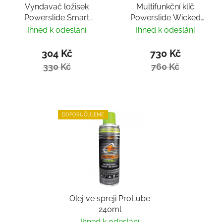
Vyndavač ložisek
Multifunkční klíč
Powerslide Smart
Powerslide Wicked
Bearing Remover by
Hardcore Tool
Ihned k odeslání
Ihned k odeslání
Villy
304 Kč
730 Kč
330 Kč
760 Kč
DOPORUČUJEME
Olej ve spreji ProLube
240ml
Ihned k odeslání