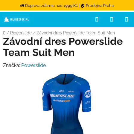
🚛 Doprava zdarma nad 1999 Kč | 🏠 Prodejna Praha
Hledat
NÁKUPN
Přejít na obsah
Domů
/
Powerslide
/
Závodní dres Powerslide Team Suit Men
Závodní dres Powerslide
Team Suit Men
Značka:
Powerslide