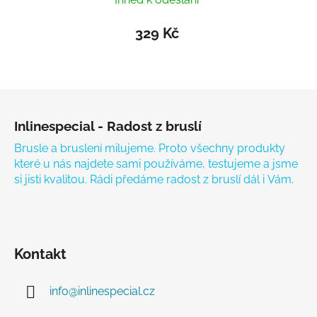
329 Kč
Zápatí
Inlinespecial - Radost z bruslí
Brusle a bruslení milujeme. Proto všechny produkty
které u nás najdete sami používáme, testujeme a jsme
si jisti kvalitou. Rádi předáme radost z bruslí dál i Vám.
Kontakt
info
@
inlinespecial.cz