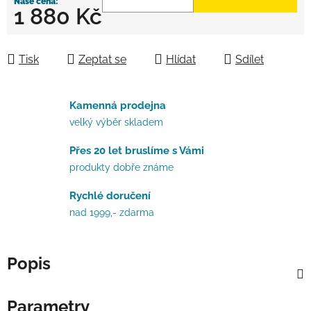
1 880 Kč
Měrná cena:
Tisk
Zeptat se
Hlídat
Sdílet
Kamenná prodejna
velký výběr skladem
Přes 20 let bruslíme s Vámi
produkty dobře známe
Rychlé doručení
nad 1999,- zdarma
Popis
Parametry