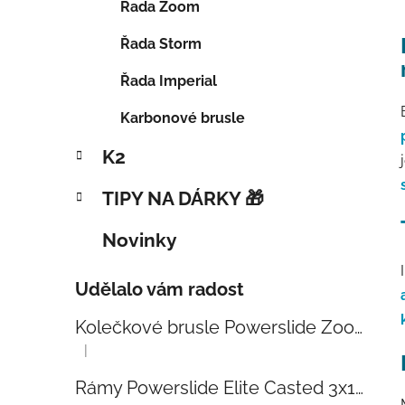
Řada Zoom
Řada Storm
Řada Imperial
Karbonové brusle
K2
TIPY NA DÁRKY 🎁
Novinky
Udělalo vám radost
Kolečkové brusle Powerslide Zoom Baby Blue 80
|
Hodnocení produktu je 5 z 5 hvězdiček.
Rámy Powerslide Elite Casted 3x110 Trinity 270mm