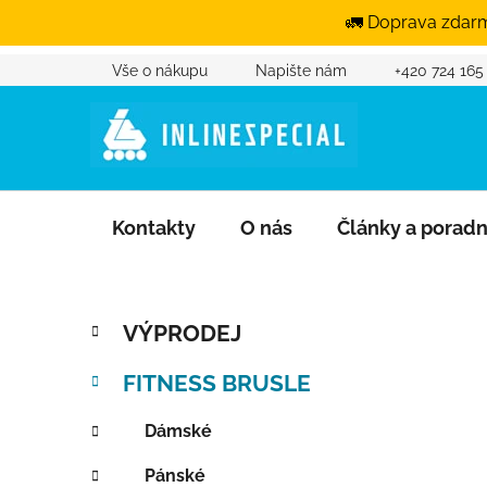
🚛 Doprava zdarm
Vše o nákupu
Napište nám
+420 724 165
Přejít na obsah
Kontakty
O nás
Články a porad
Postranní panel
Kategorie
Přeskočit kategorie
VÝPRODEJ
FITNESS BRUSLE
Dámské
Pánské