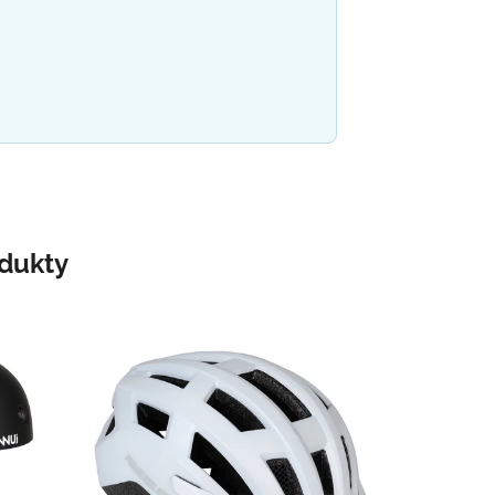
odukty