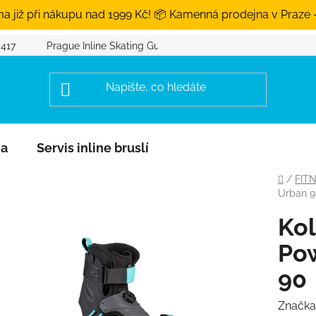
a již při nákupu nad 1999 Kč! 📦 Kamenná prodejna v Praze 
 417
Prague Inline Skating Guide
na
Servis inline bruslí
Domů
/
FIT
Urban 
Kol
Po
90
Značka