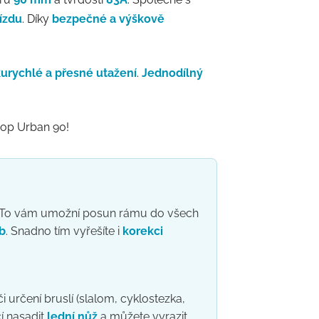
ízdu
. Díky
bezpečné a výškově
urychlé a přesné utažení
.
Jednodílný
op Urban 90!
y. To vám umožní posun rámu do všech
eb
. Snadno tím vyřešíte i
korekci
i určení bruslí (slalom, cyklostezka,
čí nasadit
lední nůž
a můžete vyrazit