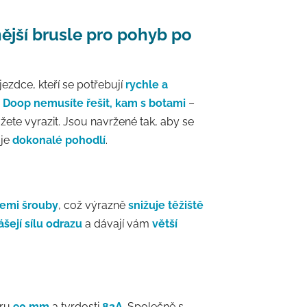
jší brusle pro pohyb po
jezdce, kteří se potřebují
rychle a
 Doop
nemusíte řešit, kam s botami
–
ete vyrazit. Jsou navržené tak, aby se
uje
dokonalé pohodlí
.
řemi šrouby
, což výrazně
snižuje těžiště
šejí sílu odrazu
a dávají vám
větší
ěru
90 mm
a tvrdosti
83A
. Společně s