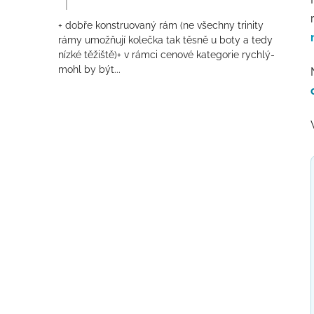
|
Hodnocení produktu je 4 z 5 hvězdiček.
+ dobře konstruovaný rám (ne všechny trinity
rámy umožňují kolečka tak těsně u boty a tedy
nízké těžiště)+ v rámci cenové kategorie rychlý-
mohl by být...