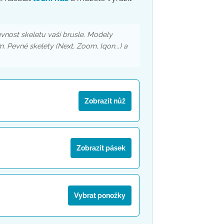
evnost skeletu vaší brusle. Modely
Pevné skelety (Next, Zoom, Iqon...) a
Zobrazit nůž
Zobrazit pásek
Vybrat ponožky