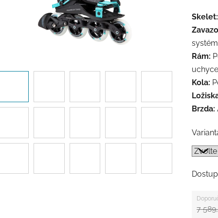
Skelet:
Zavazo
systém
Rám:
P
uchyce
Kola:
P
Ložiska
Brzda:
Variant
Dostup
7 589