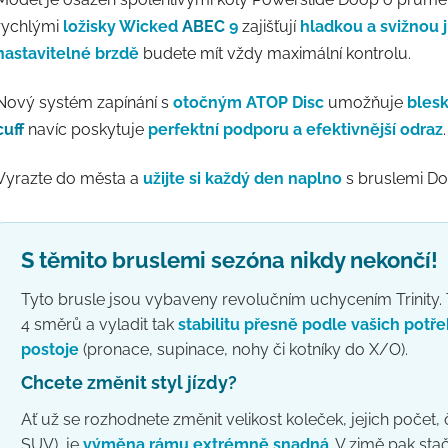
rychlými
ložisky Wicked
ABEC
9
zajišťují
hladkou a svižnou j
nastavitelné brzdě
budete mít vždy maximální kontrolu.
Nový systém zapínání s
otočným ATOP Disc
umožňuje
blesk
cuff
navíc poskytuje
perfektní podporu a efektivnější odraz
.
Vyrazte do města a
užijte si každý den naplno
s bruslemi Do
S těmito bruslemi sezóna nikdy nekončí!
Tyto brusle jsou vybaveny revolučním uchycením Trinit
4 směrů a vyladit tak
stabilitu přesně podle vašich potř
postoje
(pronace, supinace, nohy či kotníky do X/O).
Chcete změnit styl jízdy?
Ať už se rozhodnete změnit velikost koleček, jejich počet, č
SUV), je
výměna rámu
extrémně snadná
. V zimě pak sta