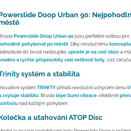
Powerslide Doop Urban 90: Nejpohodlně
městě
Brusle
Powerslide Doop Urban 90
jsou perfektní volbou pro 
pohodlně pohybovat po městě
. Díky revolučnímu
konceptu
jednoduše do bruslí nastoupíte,
upnete je na vaši obuv
a můž
snadno a rychle přizpůsobily vaší velikosti boty
, což zaruč
Trinity
systém a stabilita
Inovativní systém
TRINITY
přináší revoluční uchycení rámu
t
a zvyšuje stabilitu
. Brusle
lépe tlumí vibrace
, efektivně
přená
kontrolu
nad každým pohybem.
Kolečka a utahování ATOP Disc
Model je osazen spolehlivými koly Powerslide Doop o prům