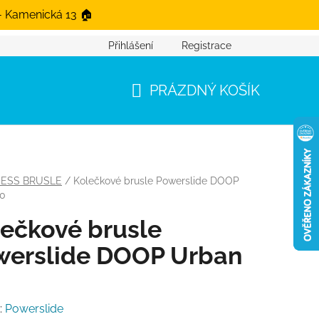
- Kamenická 13 🏠
Přihlášení
Registrace
PRÁZDNÝ KOŠÍK
NÁKUPNÍ KOŠÍK
NESS BRUSLE
/
Kolečkové brusle Powerslide DOOP
90
ečkové brusle
werslide DOOP Urban
:
Powerslide