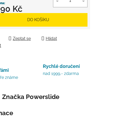
990 Kč
 cena:
DO KOŠÍKU
Zeptat se
Hlídat
t
Rychlé doručení
Vámi
nad 1999,- zdarma
bře známe
Značka
Powerslide
rmace