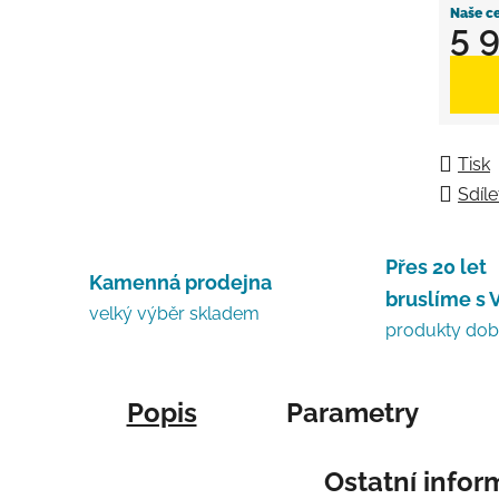
5 
Měrná
Tisk
Sdíle
Přes 20 let
Kamenná prodejna
bruslíme s 
velký výběr skladem
produkty do
Popis
Parametry
Ostatní info