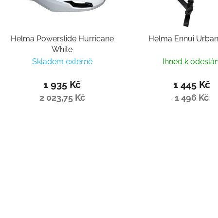
Helma Powerslide Hurricane
Helma Ennui Urba
White
Skladem externě
Ihned k odeslán
1 935 Kč
1 445 Kč
2 023,75 Kč
1 496 Kč