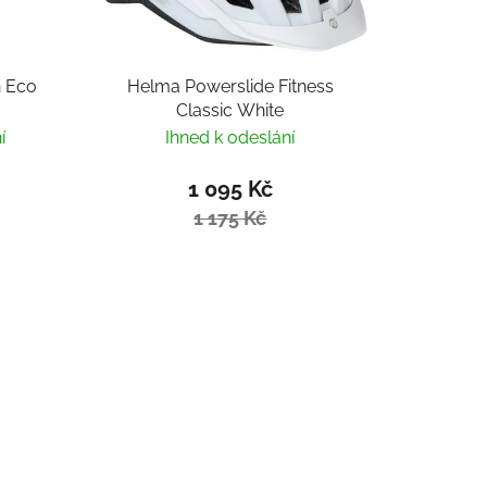
n Eco
Helma Powerslide Fitness
Classic White
í
Ihned k odeslání
1 095 Kč
1 175 Kč