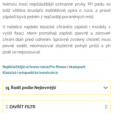
helmou mezi nejdůležitější ochranné prvky. Při pádu se
totiž většina bruslařů instinktivně opírá o ruce, a právě
zápěstí bývá jedním z nejčastěji poraněných míst.
V nabídce najdete klasické chrániče zápěstí i modely s
vyšší fixací, které pomáhají zápěstí zpevnit a zároveň
chrání dlaň před odřením. Správně zvolený chránič musí
pevně sedět, neomezovat zbytečně pohyb prstů a při
jízdě se neposouvat.
Nejdůležitější ochrana rukou
Pro fitness i skatepark
Klasické i ortopedické konstrukce
Řazení produktů
Řadit podle:
Nejlevnější
ZAVŘÍT FILTR