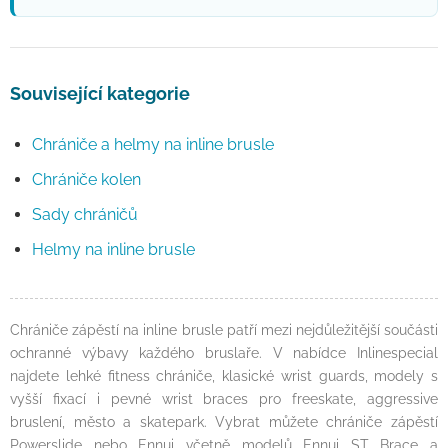
Související kategorie
Chrániče a helmy na inline brusle
Chrániče kolen
Sady chráničů
Helmy na inline brusle
Chrániče zápěstí na inline brusle patří mezi nejdůležitější součásti
ochranné výbavy každého bruslaře. V nabídce Inlinespecial
najdete lehké fitness chrániče, klasické wrist guards, modely s
vyšší fixací i pevné wrist braces pro freeskate, aggressive
bruslení, město a skatepark. Vybrat můžete chrániče zápěstí
Powerslide nebo Ennui včetně modelů Ennui ST Brace a