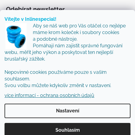
Odebírat newsletter
Vítejte v Inlinespecial!
Vložte svůj e-mail a my vám budeme zasílat informace
Aby se náš web pro Vás otáčel co nejlépe
o nových produktech na našem e-shopu.
máme krom koleček i soubory cookies
Přidejte se k nám a my Vám budeme zasílat ty nejlepší
a podobné nástroje.
novinky a tipy.
Pomáhají nám zajistit správné fungování
webu, měřit jeho výkon a poskytovat ten nejlepší
E-mail
bruslařský zážitek.
Vložením e-mailu souhlasíte s
podmínkami
Nepovinné cookies používáme pouze s vaším
ochrany osobních údajů
souhlasem.
Svou volbu můžete kdykoliv změnit v nastavení.
PŘIHLÁSIT SE
více informací - ochrana osobních údajů
Nastavení
Vytvořil Shoptet
Souhlasím
Copyright 2026
Inlinespecial
. Všechna práva