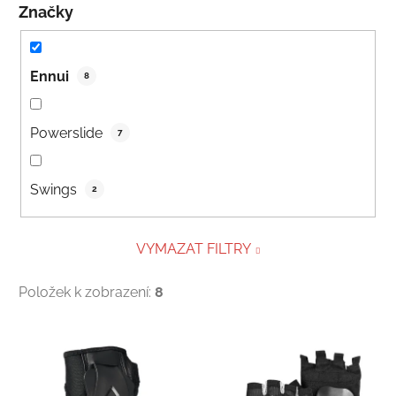
Značky
Ennui
8
Powerslide
7
Swings
2
VYMAZAT FILTRY
Položek k zobrazení:
8
Výpis produktů