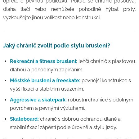
opřete o pevnou podložku. Pokud se chránič posouvá,
dlaha tlačí nebo nemůžete pohodlně hýbat prsty,
vyzkoušejte jinou velikost nebo konstrukci.
Jaký chránič zvolit podle stylu bruslení?
Rekreační a fitness bruslení:
lehčí chránič s plastovou
dlahou a pohodlným zapínáním.
Městské bruslení a freeskate:
pevnější konstrukce s
vyšší fixací a stabilním usazením.
Aggressive a skatepark:
robustní chrániče s odolným
povrchem a pevnými výztuhami.
Skateboard:
chránič s dobrou ochranou dlaně a
stabilní fixací zápěstí podle úrovně a stylu jízdy.