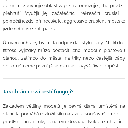
odřením, zpevňuje oblast zápěstí a omezuje jeho prudké
přehnutí. Využijí jej začátečníci, rekreační bruslaři i
pokročilí jezdci při freeskate, aggressive bruslení, městské
jízdě nebo ve skateparku.
Úroveň ochrany by měla odpovídat stylu jízdy. Na klidné
fitness vyjížďky může postačit lehčí model s plastovou
dlahou, zatímco do města, na triky nebo častější pády
doporučujeme pevnější konstrukci s vyšší fixací zápěstí.
Jak chrániče zápěstí fungují?
Základem většiny modelů je pevná dlaha umístěná na
dlani. Ta pomáhá rozložit sílu nárazu a současně omezuje
prudké ohnutí ruky směrem dozadu. Některé chrániče