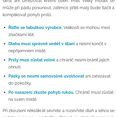
škrtit ani omezovat krevní oběh. Příliš velký model se
může při pádu posunout, zatímco příliš malý bude tlačit a
komplikovat pohyb prstů.
Řiďte se tabulkou výrobce.
Velikosti se mohou mezi
značkami lišit.
Dlaha musí správně sedět v dlani
a nesmí končit v
nepříjemném místě.
Prsty musí zůstat volné
a chránič nesmí bránit jejich
ohnutí.
Pásky se nesmí samovolně uvolňovat
ani zařezávat
do pokožky.
Po nasazení zkuste pohyb rukou.
Chránič musí zůstat
na svém místě.
Při zkoušení několikrát sevřete a rozevřete dlaň a lehce se