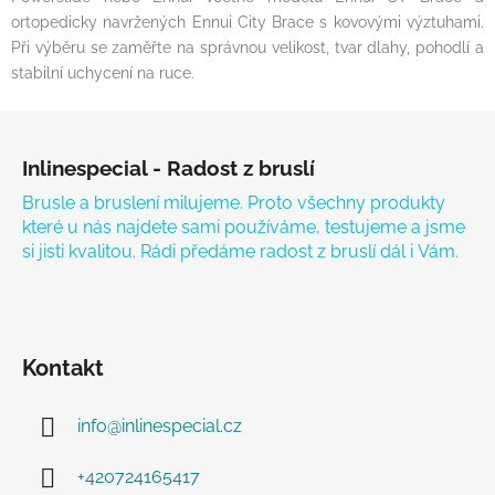
ortopedicky navržených Ennui City Brace s kovovými výztuhami.
Při výběru se zaměřte na správnou velikost, tvar dlahy, pohodlí a
stabilní uchycení na ruce.
Zápatí
Inlinespecial - Radost z bruslí
Brusle a bruslení milujeme. Proto všechny produkty
které u nás najdete sami používáme, testujeme a jsme
si jisti kvalitou. Rádi předáme radost z bruslí dál i Vám.
Kontakt
info
@
inlinespecial.cz
+420724165417