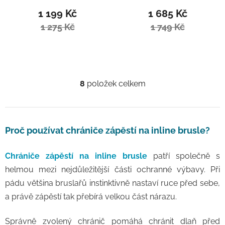
1 199 Kč
1 685 Kč
1 275 Kč
1 749 Kč
8
položek celkem
Ovládací prvky výpisu
Proč používat chrániče zápěstí na inline brusle?
Chrániče zápěstí na inline brusle
patří společně s
helmou mezi nejdůležitější části ochranné výbavy. Při
pádu většina bruslařů instinktivně nastaví ruce před sebe,
a právě zápěstí tak přebírá velkou část nárazu.
Správně zvolený chránič pomáhá chránit dlaň před