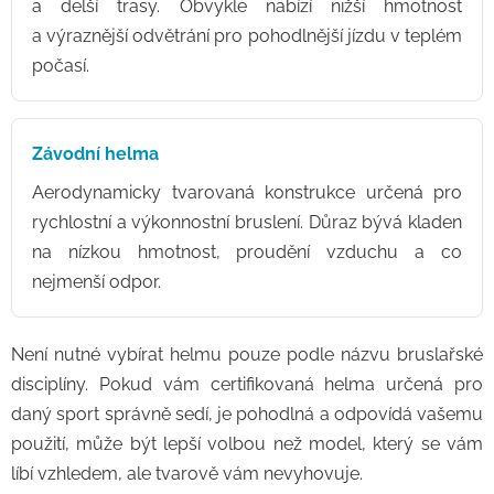
a delší trasy. Obvykle nabízí nižší hmotnost
a výraznější odvětrání pro pohodlnější jízdu v teplém
počasí.
Závodní helma
Aerodynamicky tvarovaná konstrukce určená pro
rychlostní a výkonnostní bruslení. Důraz bývá kladen
na nízkou hmotnost, proudění vzduchu a co
nejmenší odpor.
Není nutné vybírat helmu pouze podle názvu bruslařské
disciplíny. Pokud vám certifikovaná helma určená pro
daný sport správně sedí, je pohodlná a odpovídá vašemu
použití, může být lepší volbou než model, který se vám
líbí vzhledem, ale tvarově vám nevyhovuje.