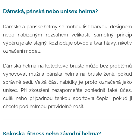
Dámská, pánská nebo unisex helma?
Dámské a pánské helmy se mohou lišit barvou, designem
nebo nabízeným rozsahem velikostí, samotný princip
výběru je ale stejný. Rozhoduje obvod a tvar hlavy, nikoliv
označení modelu.
Dámská helma na kolečkové brusle může bez problémů
vyhovovat muži a pánská helma na brusle ženě, pokud
správně sedí. Velká část nabídky je proto označená jako
unisex. Při zkoušení nezapomeňte zohlednit také účes,
culík nebo případnou tenkou sportovní čepici, pokud ji
chcete pod helmou pravidelně nosit.
Kokoska, fitness nebo závodní helma?