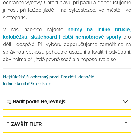
ochranné výbavy. Chrání hlavu při pádu a doporučujeme
ji nosit při každé jízdě – na cyklostezce, ve městě i ve
skateparku.
V naší nabídce najdete
helmy na inline brusle,
koloběžku, skateboard i další nemotorové sporty
pro
děti i dospělé. Při výběru doporučujeme zaměřit se na
správnou velikost, pohodlné usazení a kvalitní odvětrání,
aby helma při jízdě pevně seděla a neposouvala se.
Nejdůležitější ochranný prvek
Pro děti i dospělé
Inline • koloběžka • skate
Řazení produktů
Řadit podle:
Nejlevnější
ZAVŘÍT FILTR