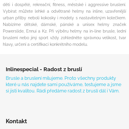
děti i dospělé, rekreační, fitness, městské i aggressive bruslení.
Vybírat můžete lehké a odvětrané helmy na inline, uzavřenější
urban přilby neboli kokosky i modely s nastavitelným kolečkem.
Nabízíme dětské, dámské, pánské a unisex helmy značek
Powerslide, Ennui a K2. Při výběru helmy na in-line brusle, lední
bruslení nebo jiný sport vždy zohledněte správnou velikost, tvar
hlavy, určení a certifikaci konkrétního modelu.
Zápatí
Inlinespecial - Radost z bruslí
Brusle a bruslení milujeme. Proto všechny produkty
které u nás najdete sami používáme, testujeme a jsme
si jisti kvalitou. Rádi předáme radost z bruslí dál i Vám.
Kontakt