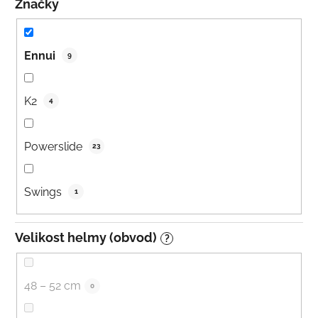
Značky
Ennui
9
K2
4
Powerslide
23
Swings
1
Velikost helmy (obvod)
?
48 – 52 cm
0