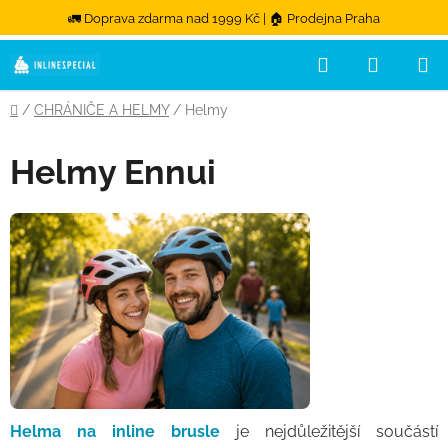
🚛 Doprava zdarma nad 1999 Kč | 🏠 Prodejna Praha
Hledat
NÁKUPN
Přejít na obsah
Domů
/
CHRÁNIČE A HELMY
/
Helmy
Helmy Ennui
Helma na inline brusle
je nejdůležitější součástí