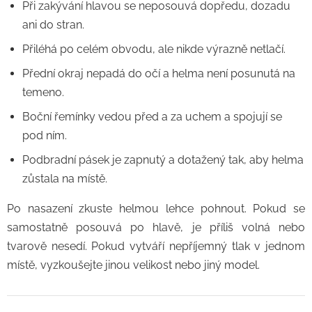
Při zakývání hlavou se neposouvá dopředu, dozadu
ani do stran.
Přiléhá po celém obvodu, ale nikde výrazně netlačí.
Přední okraj nepadá do očí a helma není posunutá na
temeno.
Boční řemínky vedou před a za uchem a spojují se
pod ním.
Podbradní pásek je zapnutý a dotažený tak, aby helma
zůstala na místě.
Po nasazení zkuste helmou lehce pohnout. Pokud se
samostatně posouvá po hlavě, je příliš volná nebo
tvarově nesedí. Pokud vytváří nepříjemný tlak v jednom
místě, vyzkoušejte jinou velikost nebo jiný model.