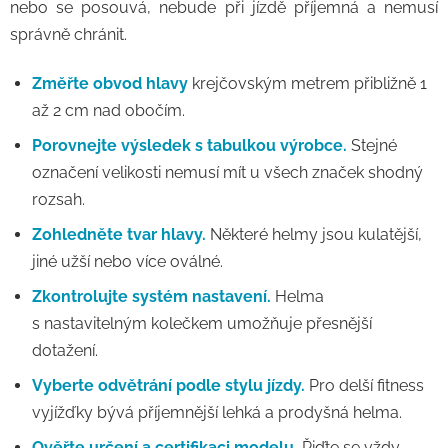
nebo se posouvá, nebude při jízdě příjemná a nemusí
správně chránit.
Změřte obvod hlavy
krejčovským metrem přibližně 1
až 2 cm nad obočím.
Porovnejte výsledek s tabulkou výrobce.
Stejné
označení velikosti nemusí mít u všech značek shodný
rozsah.
Zohledněte tvar hlavy.
Některé helmy jsou kulatější,
jiné užší nebo více oválné.
Zkontrolujte systém nastavení.
Helma
s nastavitelným kolečkem umožňuje přesnější
dotažení.
Vyberte odvětrání podle stylu jízdy.
Pro delší fitness
vyjížďky bývá příjemnější lehká a prodyšná helma.
Ověřte určení a certifikaci modelu.
Řiďte se vždy