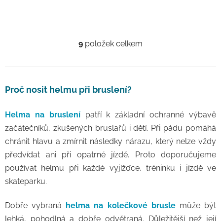
9
položek celkem
Ovládací prvky výpisu
Proč nosit helmu při bruslení?
Helma na bruslení
patří k základní ochranné výbavě
začátečníků, zkušených bruslařů i dětí. Při pádu pomáhá
chránit hlavu a zmírnit následky nárazu, který nelze vždy
předvídat ani při opatrné jízdě. Proto doporučujeme
používat helmu při každé vyjížďce, tréninku i jízdě ve
skateparku.
Dobře vybraná
helma na kolečkové brusle
může být
lehká, pohodlná a dobře odvětraná. Důležitější než její