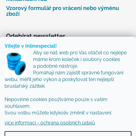
Vzorový formulář pro vrácení nebo výměnu
zboží
Odebírat newsletter
Vítejte v Inlinespecial!
Vložte svůj e-mail a my vám budeme zasílat informace
Aby se náš web pro Vás otáčel co nejlépe
o nových produktech na našem e-shopu.
máme krom koleček i soubory cookies
Přidejte se k nám a my Vám budeme zasílat ty nejlepší
a podobné nástroje.
novinky a tipy.
Pomáhají nám zajistit správné fungování
webu, měřit jeho výkon a poskytovat ten nejlepší
E-mail
bruslařský zážitek.
Vložením e-mailu souhlasíte s
podmínkami
Nepovinné cookies používáme pouze s vaším
ochrany osobních údajů
souhlasem.
Svou volbu můžete kdykoliv změnit v nastavení.
PŘIHLÁSIT SE
více informací - ochrana osobních údajů