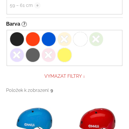
59 – 61 cm
0
Barva
?
VYMAZAT FILTRY
Položek k zobrazení:
9
Výpis produktů