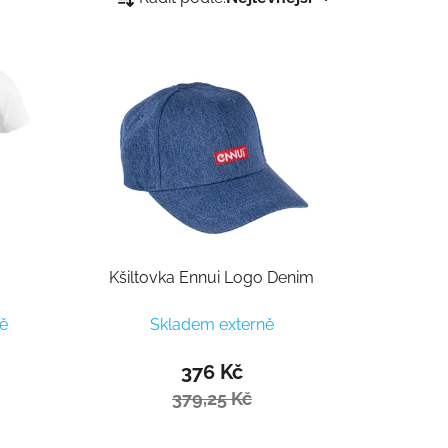
Kšiltovka Ennui Logo Denim
ě
Skladem externě
376 Kč
379,25 Kč