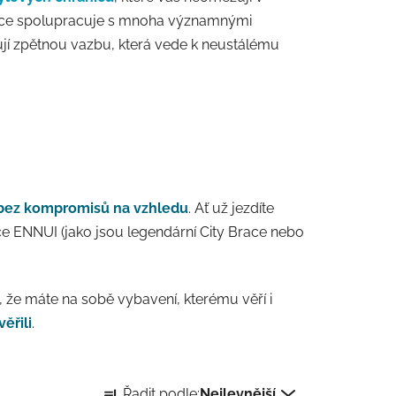
 úzce spolupracuje s mnoha významnými
ují zpětnou vazbu, která vede k neustálému
bez kompromisů na vzhledu
. Ať už jezdíte
če ENNUI (jako jsou legendární City Brace nebo
m, že máte na sobě vybavení, kterému věří i
ěřili
.
Řazení produktů
Řadit podle:
Nejlevnější