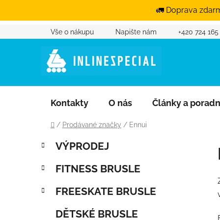
🚛 Doprava zdarm
Přejít na obsah
Vše o nákupu
Napište nám
+420 724 165
Kontakty
O nás
Články a porad
Domů
/
Prodávané značky
/
Ennui
Postranní panel
Kategorie
Přeskočit kategorie
VÝPRODEJ
FITNESS BRUSLE
FREESKATE BRUSLE
DĚTSKÉ BRUSLE