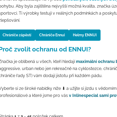
pohybu. Aby byla zajištěna nejvyšší možná kvalita, značka
sportovci. Ti výrobky testují v reálných podmínkách a poskyt
zlepšování.
Chrániče zápěstí
Chrániče Ennui
Helmy ENNUI
Proč zvolit ochranu od ENNUI?
Značka je oblíbená u všech, kteří hledají
maximální ochranu 
aggressive, urban nebo jen rekreačně na cyklostezce, chráni
chrániče řady ST) vám dodají jistotu při každém pádu.
Vyberte si ze široké nabídky níže ⬇ a užijte si jízdu s vědomí
profesionálové a které jsme pro vás
v Inlinespecial sami prov
Stránka
1
z
2
-
45
položek celkem