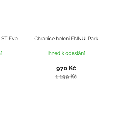
i ST Evo
Chrániče holení ENNUI Park
í
Ihned k odeslání
970 Kč
1 199 Kč