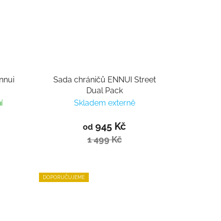
nnui
Sada chráničů ENNUI Street
Dual Pack
í
Skladem externě
945 Kč
od
1 499 Kč
DOPORUČUJEME