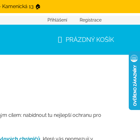
- Kamenická 13 🏠
Přihlášení
Registrace
PRÁZDNÝ KOŠÍK
NÁKUPNÍ KOŠÍK
ým cílem: nabídnout tu nejlepší ochranu pro
ylových chráničů
, které vás neomezují v