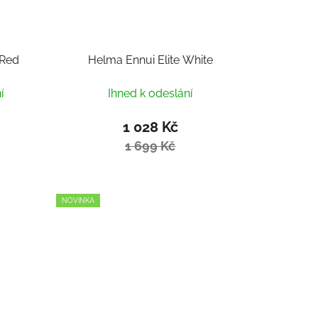
 Red
Helma Ennui Elite White
í
Ihned k odeslání
1 028 Kč
1 699 Kč
NOVINKA