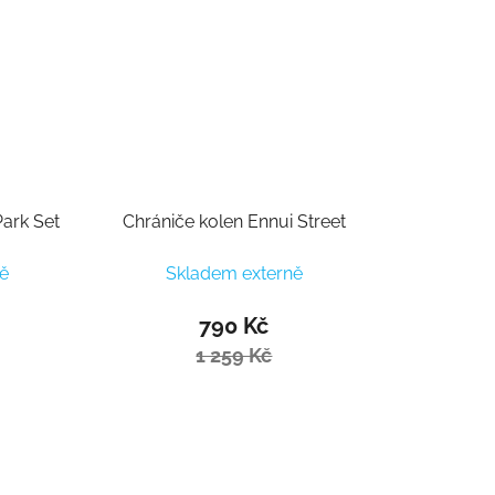
ark Set
Chrániče kolen Ennui Street
ě
Skladem externě
790 Kč
1 259 Kč