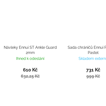
Návleky Ennui ST Ankle Guard
Sada chráničů Ennui P
2mm
Pastel
Ihned k odeslání
Skladem extern
610 Kč
731 Kč
632,25 Kč
999 Kč