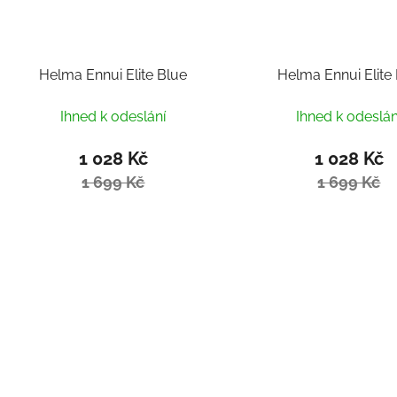
Helma Ennui Elite Blue
Helma Ennui Elite
Ihned k odeslání
Ihned k odeslán
1 028 Kč
1 028 Kč
1 699 Kč
1 699 Kč