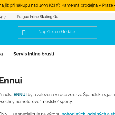
a již při nákupu nad 1999 Kč! 📦 Kamenná prodejna v Praze 
 417
Prague Inline Skating Guide
na
Servis inline bruslí
Ennui
Značka
ENNUI
byla založena v roce 2012 ve Španělsku s jasn
všechny nemotorové "městské" sporty.
ENNUI se specializuje na výrobu
pohodlných, odolných a st