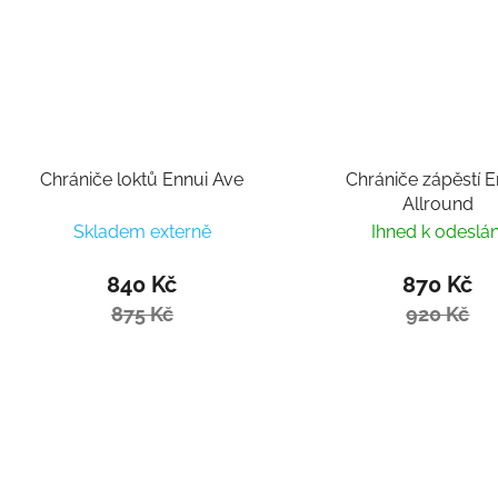
Chrániče loktů Ennui Ave
Chrániče zápěstí E
Allround
Skladem externě
Ihned k odeslán
840 Kč
870 Kč
875 Kč
920 Kč