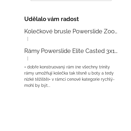
Udělalo vám radost
Kolečkové brusle Powerslide Zoom Baby Blue 80
|
Hodnocení produktu je 5 z 5 hvězdiček.
Rámy Powerslide Elite Casted 3x110 Trinity 270mm
|
Hodnocení produktu je 4 z 5 hvězdiček.
+ dobře konstruovaný rám (ne všechny trinity
rámy umožňují kolečka tak těsně u boty a tedy
nízké těžiště)+ v rámci cenové kategorie rychlý-
mohl by být...