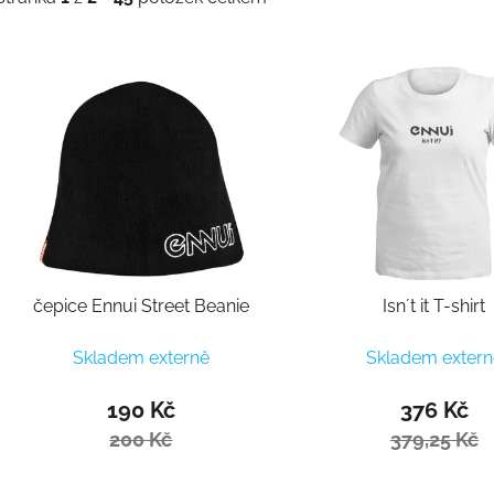
Výpis produktů
čepice Ennui Street Beanie
Isn´t it T-shirt
Skladem externě
Skladem extern
190 Kč
376 Kč
200 Kč
379,25 Kč