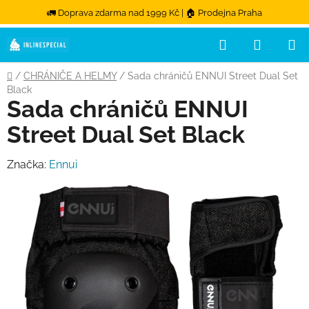
🚛 Doprava zdarma nad 1999 Kč | 🏠 Prodejna Praha
Hledat
NÁKUPN
Přejít na obsah
Domů
/
CHRÁNIČE A HELMY
/
Sada chráničů ENNUI Street Dual Set
Black
Sada chráničů ENNUI
Street Dual Set Black
Značka:
Ennui