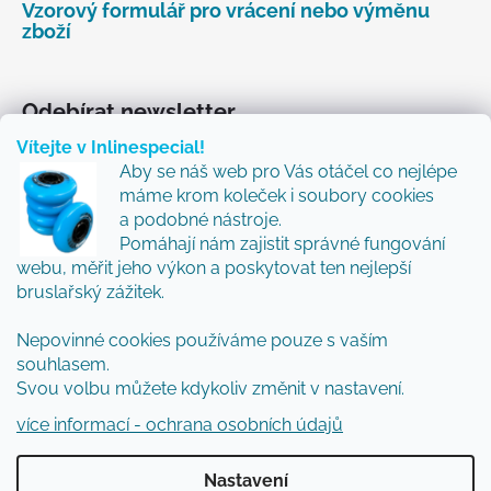
Vzorový formulář pro vrácení nebo výměnu
zboží
Odebírat newsletter
Vítejte v Inlinespecial!
Vložte svůj e-mail a my vám budeme zasílat informace
Aby se náš web pro Vás otáčel co nejlépe
o nových produktech na našem e-shopu.
máme krom koleček i soubory cookies
Přidejte se k nám a my Vám budeme zasílat ty nejlepší
a podobné nástroje.
novinky a tipy.
Pomáhají nám zajistit správné fungování
webu, měřit jeho výkon a poskytovat ten nejlepší
E-mail
bruslařský zážitek.
Vložením e-mailu souhlasíte s
podmínkami
Nepovinné cookies používáme pouze s vaším
ochrany osobních údajů
souhlasem.
Svou volbu můžete kdykoliv změnit v nastavení.
PŘIHLÁSIT SE
více informací - ochrana osobních údajů
Nastavení