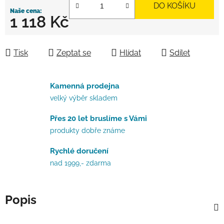
DO KOŠÍKU
1 118 Kč
Měrná cena:
Tisk
Zeptat se
Hlídat
Sdílet
Kamenná prodejna
velký výběr skladem
Přes 20 let bruslíme s Vámi
produkty dobře známe
Rychlé doručení
nad 1999,- zdarma
Popis