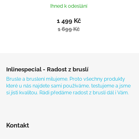
Ihned k odeslání
1 499 Kč
1 699 Kč
Zápatí
Inlinespecial - Radost z bruslí
Brusle a bruslení milujeme. Proto všechny produkty
které u nás najdete sami používáme, testujeme a jsme
si jisti kvalitou. Rádi předáme radost z bruslí dál i Vám.
Kontakt