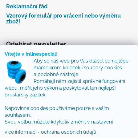
Reklamační řád
Vzorový formulář pro vrácení nebo výměnu
zboží
Odebírat newsletter
Vítejte v Inlinespecial!
Vložte svůj e-mail a my vám budeme zasílat informace
Aby se náš web pro Vás otáčel co nejlépe
o nových produktech na našem e-shopu.
máme krom koleček i soubory cookies
Přidejte se k nám a my Vám budeme zasílat ty nejlepší
a podobné nástroje.
novinky a tipy.
Pomáhají nám zajistit správné fungování
webu, měřit jeho výkon a poskytovat ten nejlepší
E-mail
bruslařský zážitek.
Nepovinné cookies používáme pouze s vaším
Vložením e-mailu souhlasíte s
podmínkami
souhlasem.
ochrany osobních údajů
Svou volbu můžete kdykoliv změnit v nastavení.
PŘIHLÁSIT SE
více informací - ochrana osobních údajů