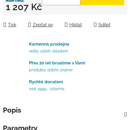
1 207 Kč
Měrná cena:
Tisk
Zeptat se
Hlídat
Sdílet
Kamenná prodejna
velký výběr skladem
Přes 20 let bruslíme s Vámi
produkty dobře známe
Rychlé doručení
nad 1999,- zdarma
Popis
Parametry