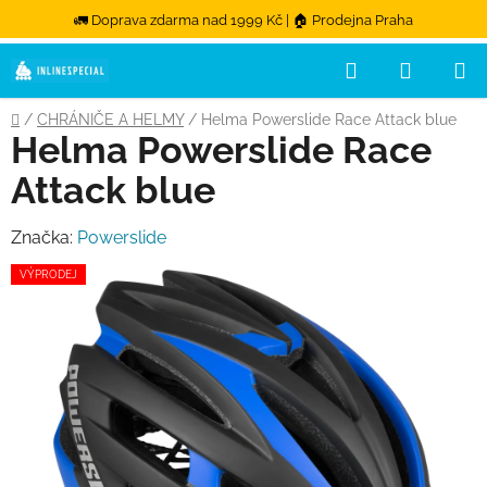
🚛 Doprava zdarma nad 1999 Kč | 🏠 Prodejna Praha
Hledat
NÁKUPN
Přejít na obsah
Domů
/
CHRÁNIČE A HELMY
/
Helma Powerslide Race Attack blue
Helma Powerslide Race
Attack blue
Značka:
Powerslide
VÝPRODEJ