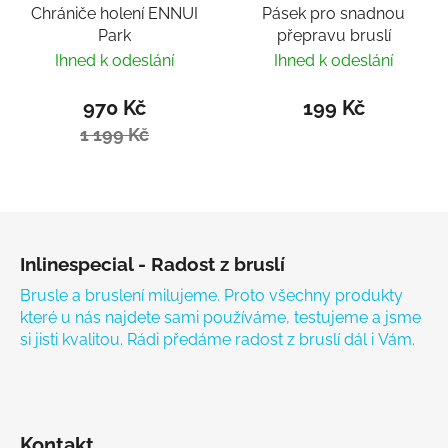
Chrániče holení ENNUI
Pásek pro snadnou
Park
přepravu bruslí
Ihned k odeslání
Ihned k odeslání
970 Kč
199 Kč
1 199 Kč
Zápatí
Inlinespecial - Radost z bruslí
Brusle a bruslení milujeme. Proto všechny produkty
které u nás najdete sami používáme, testujeme a jsme
si jisti kvalitou. Rádi předáme radost z bruslí dál i Vám.
Kontakt